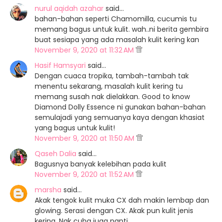
nurul aqidah azahar
said…
bahan-bahan seperti Chamomilla, cucumis tu
memang bagus untuk kulit. wah..ni berita gembira
buat sesiapa yang ada masalah kulit kering kan
November 9, 2020 at 11:32 AM
Hasif Hamsyari
said…
Dengan cuaca tropika, tambah-tambah tak
menentu sekarang, masalah kulit kering tu
memang susah nak dielakkan. Good to know
Diamond Dolly Essence ni gunakan bahan-bahan
semulajadi yang semuanya kaya dengan khasiat
yang bagus untuk kulit!
November 9, 2020 at 11:50 AM
Qaseh Dalia
said…
Bagusnya banyak kelebihan pada kulit
November 9, 2020 at 11:52 AM
marsha
said…
Akak tengok kulit muka CX dah makin lembap dan
glowing. Serasi dengan CX. Akak pun kulit jenis
kering. Nak cuba juga nanti