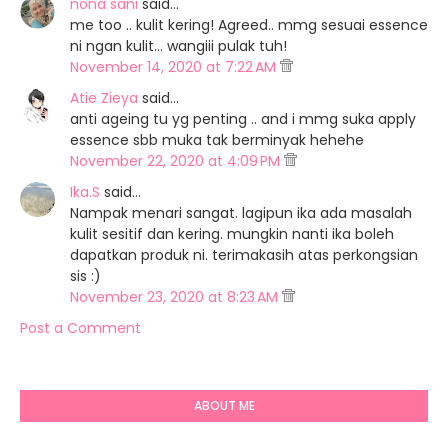
nona sani
said…
me too .. kulit kering! Agreed.. mmg sesuai essence
ni ngan kulit... wangiii pulak tuh!
November 14, 2020 at 7:22 AM
Atie Zieya
said…
anti ageing tu yg penting .. and i mmg suka apply
essence sbb muka tak berminyak hehehe
November 22, 2020 at 4:09 PM
Ika.S
said…
Nampak menari sangat. lagipun ika ada masalah
kulit sesitif dan kering. mungkin nanti ika boleh
dapatkan produk ni. terimakasih atas perkongsian
sis :)
November 23, 2020 at 8:23 AM
Post a Comment
ABOUT ME