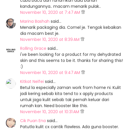
cuba baca dan fahamkan dulu bahan
kandungannya.. macam menarik pulak..
November 10, 2020 at 7:47 AM
Marina Bashah
said…
Menarik packaging dia. Comel je. Tengok kebaikan
dia macam best je.
November 10, 2020 at 8:39 AM
Rolling Grace
said…
i've been looking for a product for my dehydrated
skin and this seems to be it. thanks for sharing this!
:)
November 10, 2020 at 9:47 AM
Kitkat Nelfei
said…
Betul la especially zaman work from home ni. Kulit
jadi kering sebab kita tend to x apply products
untuk jaga kulit sebab tak pernah keluar dari
rumah kan. Need booster like this.
November 10, 2020 at 10:31 AM
Cik Puan Ena
said…
Patutla kulit cx cantik flawless. Ada guna booster.