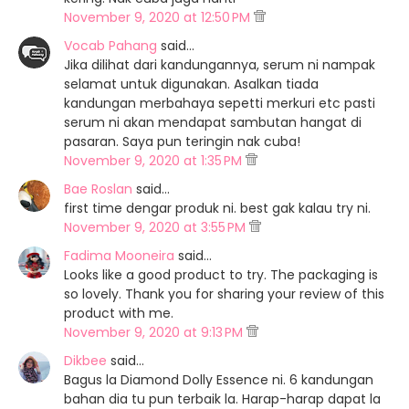
November 9, 2020 at 12:50 PM
Vocab Pahang
said…
Jika dilihat dari kandungannya, serum ni nampak
selamat untuk digunakan. Asalkan tiada
kandungan merbahaya sepetti merkuri etc pasti
serum ni akan mendapat sambutan hangat di
pasaran. Saya pun teringin nak cuba!
November 9, 2020 at 1:35 PM
Bae Roslan
said…
first time dengar produk ni. best gak kalau try ni.
November 9, 2020 at 3:55 PM
Fadima Mooneira
said…
Looks like a good product to try. The packaging is
so lovely. Thank you for sharing your review of this
product with me.
November 9, 2020 at 9:13 PM
Dikbee
said…
Bagus la Diamond Dolly Essence ni. 6 kandungan
bahan dia tu pun terbaik la. Harap-harap dapat la