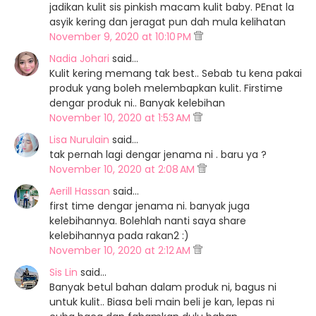
jadikan kulit sis pinkish macam kulit baby. PEnat la
asyik kering dan jeragat pun dah mula kelihatan
November 9, 2020 at 10:10 PM
Nadia Johari
said…
Kulit kering memang tak best.. Sebab tu kena pakai
produk yang boleh melembapkan kulit. Firstime
dengar produk ni.. Banyak kelebihan
November 10, 2020 at 1:53 AM
Lisa Nurulain
said…
tak pernah lagi dengar jenama ni . baru ya ?
November 10, 2020 at 2:08 AM
Aerill Hassan
said…
first time dengar jenama ni. banyak juga
kelebihannya. Bolehlah nanti saya share
kelebihannya pada rakan2 :)
November 10, 2020 at 2:12 AM
Sis Lin
said…
Banyak betul bahan dalam produk ni, bagus ni
untuk kulit.. Biasa beli main beli je kan, lepas ni