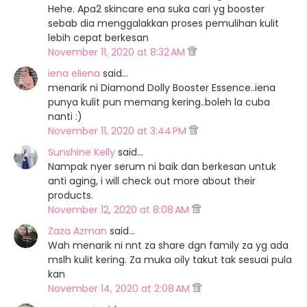
Hehe. Apa2 skincare ena suka cari yg booster
sebab dia menggalakkan proses pemulihan kulit
lebih cepat berkesan
November 11, 2020 at 8:32 AM
iena eliena
said…
menarik ni Diamond Dolly Booster Essence..iena
punya kulit pun memang kering..boleh la cuba
nanti :)
November 11, 2020 at 3:44 PM
Sunshine Kelly
said…
Nampak nyer serum ni baik dan berkesan untuk
anti aging, i will check out more about their
products.
November 12, 2020 at 8:08 AM
Zaza Azman
said…
Wah menarik ni nnt za share dgn family za yg ada
mslh kulit kering. Za muka oily takut tak sesuai pula
kan
November 14, 2020 at 2:08 AM