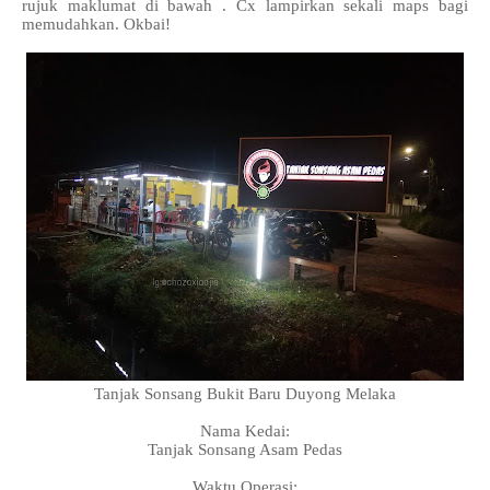
rujuk maklumat di bawah . Cx lampirkan sekali maps bagi
memudahkan. Okbai!
Tanjak Sonsang Bukit Baru Duyong Melaka
Nama Kedai:
Tanjak Sonsang Asam Pedas
Waktu Operasi: