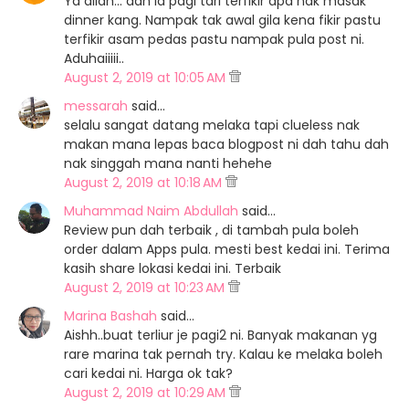
Ya allah... dah la pagi tari terfikir apa nak masak
dinner kang. Nampak tak awal gila kena fikir pastu
terfikir asam pedas pastu nampak pula post ni.
Aduhaiiiii..
August 2, 2019 at 10:05 AM
messarah
said…
selalu sangat datang melaka tapi clueless nak
makan mana lepas baca blogpost ni dah tahu dah
nak singgah mana nanti hehehe
August 2, 2019 at 10:18 AM
Muhammad Naim Abdullah
said…
Review pun dah terbaik , di tambah pula boleh
order dalam Apps pula. mesti best kedai ini. Terima
kasih share lokasi kedai ini. Terbaik
August 2, 2019 at 10:23 AM
Marina Bashah
said…
Aishh..buat terliur je pagi2 ni. Banyak makanan yg
rare marina tak pernah try. Kalau ke melaka boleh
cari kedai ni. Harga ok tak?
August 2, 2019 at 10:29 AM