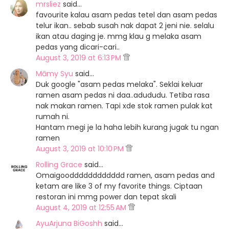
mrsliez
said…
favourite kalau asam pedas tetel dan asam pedas
telur ikan.. sebab susah nak dapat 2 jeni nie. selalu
ikan atau daging je. mmg klau g melaka asam
pedas yang dicari-cari..
August 3, 2019 at 6:13 PM
Māmy Syu
said…
Duk google "asam pedas melaka". Seklai keluar
ramen asam pedas ni daa..adududu. Tetiba rasa
nak makan ramen. Tapi xde stok ramen pulak kat
rumah ni.
Hantam megi je la haha lebih kurang jugak tu ngan
ramen
August 3, 2019 at 10:10 PM
Rolling Grace
said…
Omaigoodddddddddddd ramen, asam pedas and
ketam are like 3 of my favorite things. Ciptaan
restoran ini mmg power dan tepat skali
August 4, 2019 at 12:55 AM
AyuArjuna BiGoshh
said…