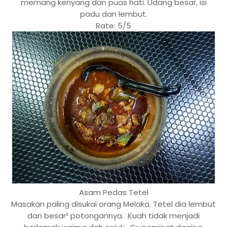
memang kenyang dan puas hati. Udang besar, isi
padu dan lembut.
Rate: 5/5
Asam Pedas Tetel
Masakan paling disukai orang Melaka. Tetel dia lembut
dan besar² potongannya. Kuah tidak menjadi