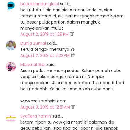
budakbandunglaici
said…
betul-betul lain dari biasa menu kedai ni. siap
campur ramen ni. BBL terluar tengok ramen ketam
tu, besar pulak portion dalam mangkuk.
menyelerakan mulut
August 2, 2019 at 1:28 PM
Dunia Zumal
said…
Teruja tengok menunya 😋
August 2, 2019 at 2:32 PM
MaisarahSidi
said…
Asam pedas memang sedap. Belum pernah cuba
yang dimakan dengan ramen ni. Nampak
menyelerakan! Asam pedas ketam tu menarik hati
betul adehhh. Kalau ke sana boleh cuba nanti.
www.maisarahsidi.com
August 3, 2019 at 12:51 AM
Syafiera Yamin
said…
ketam nipah tu wow gila mesti isi dalaman dia
gebu gebu kan.. tiba tiba jadi lapar ni bila tengok