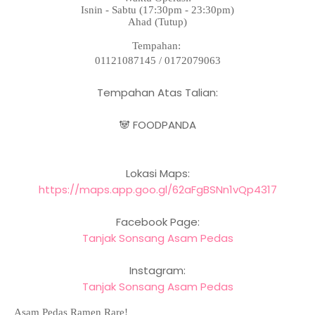
Isnin - Sabtu (17:30pm - 23:30pm)
Ahad (Tutup)
Tempahan:
01121087145 / 0172079063
Tempahan Atas Talian:
🐼 FOODPANDA
Lokasi Maps:
https://maps.app.goo.gl/62aFgBSNn1vQp4317
Facebook Page:
Tanjak Sonsang Asam Pedas
Instagram:
Tanjak Sonsang Asam Pedas
Asam Pedas Ramen Rare!