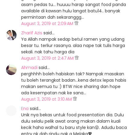
asam pedas tu... huuuu harap sangat food panda
available di kawsan hulu langat batu14.. banyak
permintaan dah sekaranggg...
August 3, 2019 at 2:09 AM
Zharif Azis
said…
Ya Allah nampak sedap betul ramen yang udang
besar tu. terliur rasanya. alaa nape tak tulis harga
sekali. nak tahu harga dia
August 3, 2019 at 2:47 AM
Ahmadi
said…
perghhhh boleh habiskan tak? Nampak masakan
tu boleh terangkat badan...kena detox lepas habis
makan semua tu :) BTW nice sharing dan hope
ada kesempatan nak ke sana...
August 3, 2019 at 3:10 AM
Ena
said…
Unik nya bekas untuk food presentation dia. Dulu
dulu selalu pelik awat orang makan dalam kuali
kecik haha walhal tu baru style kan😝. Adudu baca
entry nk dah rindu nak g Melaka💖