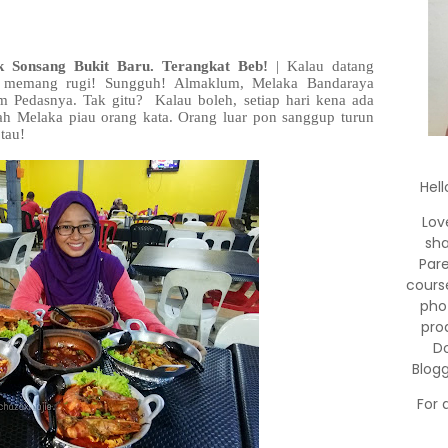
 Sonsang Bukit Baru. Terangkat Beb!
| Kalau datang
 memang rugi! Sungguh! Almaklum, Melaka Bandaraya
m Pedasnya. Tak gitu? Kalau boleh, setiap hari kena ada
h Melaka piau orang kata. Orang luar pon sanggup turun
tau!
Hell
Lov
sha
Par
cours
pho
pro
Do
Blog
For 