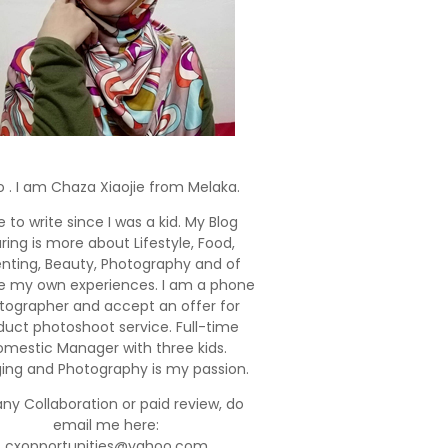
o . I am Chaza Xiaojie from Melaka.
e to write since I was a kid. My Blog
ring is more about Lifestyle, Food,
enting, Beauty, Photography and of
e my own experiences. I am a phone
tographer and accept an offer for
duct photoshoot service. Full-time
mestic Manager with three kids.
ging and Photography is my passion.
any Collaboration or paid review, do
email me here:
cxopportunities@yahoo.com