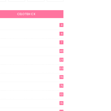
CELOTEH CX
4
4
7
40
29
69
76
75
10
15