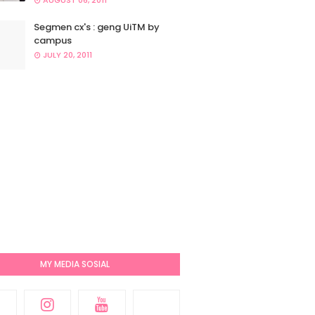
AUGUST 06, 2011
Segmen cx's : geng UiTM by
campus
JULY 20, 2011
MY MEDIA SOSIAL