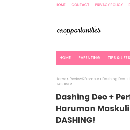
HOME
CONTACT
PRIVACY POLICY
HOME
PARENTING
TIPS & LIFE
Home
Review&Promote
Dashing Deo +
DASHING!
Dashing Deo + Pe
Haruman Maskuli
DASHING!