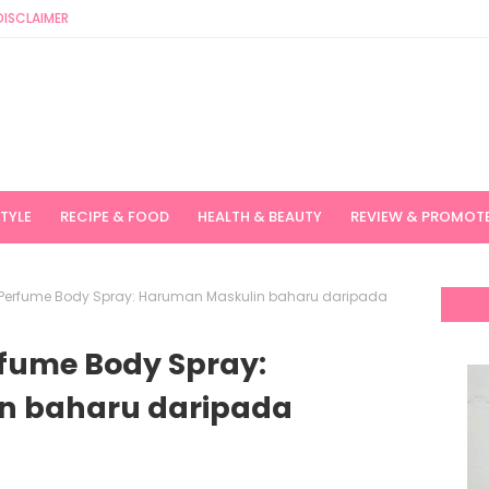
DISCLAIMER
STYLE
RECIPE & FOOD
HEALTH & BEAUTY
REVIEW & PROMOT
 Perfume Body Spray: Haruman Maskulin baharu daripada
rfume Body Spray:
n baharu daripada