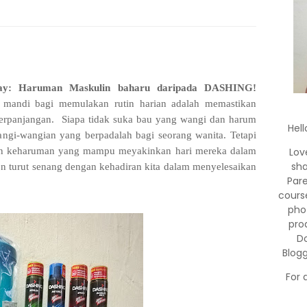
ay: Haruman Maskulin baharu daripada DASHING!
 mandi bagi memulakan rutin harian adalah memastikan
erpanjangan. Siapa tidak suka bau yang wangi dan harum
Hell
ngi-wangian yang berpadalah bagi seorang wanita. Tetapi
inkan keharuman yang mampu meyakinkan hari mereka dalam
Lov
sha
n turut senang dengan kehadiran kita dalam menyelesaikan
Par
cours
pho
pro
Do
Blog
For 