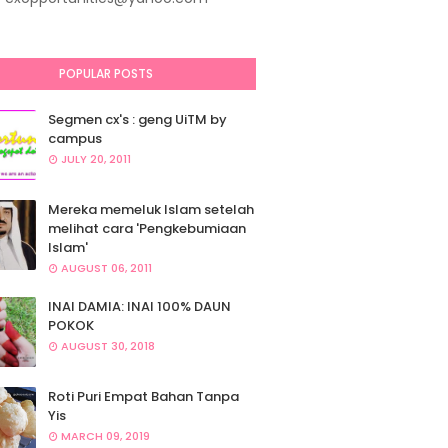
POPULAR POSTS
Segmen cx's : geng UiTM by
campus
JULY 20, 2011
Mereka memeluk Islam setelah
melihat cara 'Pengkebumiaan
Islam'
AUGUST 06, 2011
INAI DAMIA: INAI 100% DAUN
POKOK
AUGUST 30, 2018
Roti Puri Empat Bahan Tanpa
Yis
MARCH 09, 2019