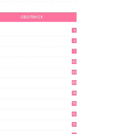
CELOTEH CX
4
4
7
40
29
69
76
75
10
15