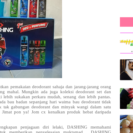
ratkan pemakaian deodorant sahaja dan jarang-jarang orang
ng mahal. Mungkin ada juga koleksi deodorant set dan
i lebih sukakan perkara mudah, senang dan lebih pantas.
ada bau badan sepanjang hari waima bau deodorant tidak
k tak gabungan deodorant dan minyak wangi dalam satu
! Jimat pon ya! Jom cx kenalkan produk hebat daripada
lengkapan penjagaan diri lelaki, DASHING memahami
untuk memberikan penyelesaian muktamad. DASHING