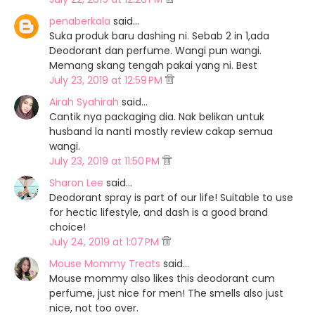
penaberkala
said…
Suka produk baru dashing ni. Sebab 2 in 1,ada
Deodorant dan perfume. Wangi pun wangi.
Memang skang tengah pakai yang ni. Best
July 23, 2019 at 12:59 PM
Airah Syahirah
said…
Cantik nya packaging dia. Nak belikan untuk
husband la nanti mostly review cakap semua
wangi.
July 23, 2019 at 11:50 PM
Sharon Lee
said…
Deodorant spray is part of our life! Suitable to use
for hectic lifestyle, and dash is a good brand
choice!
July 24, 2019 at 1:07 PM
Mouse Mommy Treats
said…
Mouse mommy also likes this deodorant cum
perfume, just nice for men! The smells also just
nice, not too over.