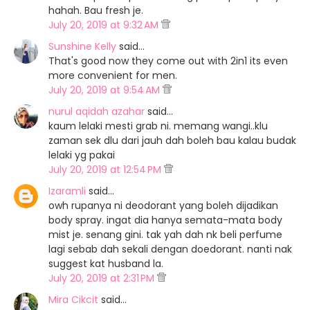
hahah. Bau fresh je.
July 20, 2019 at 9:32 AM
Sunshine Kelly
said…
That's good now they come out with 2in1 its even
more convenient for men.
July 20, 2019 at 9:54 AM
nurul aqidah azahar
said…
kaum lelaki mesti grab ni. memang wangi..klu
zaman sek dlu dari jauh dah boleh bau kalau budak
lelaki yg pakai
July 20, 2019 at 12:54 PM
Izaramli
said…
owh rupanya ni deodorant yang boleh dijadikan
body spray. ingat dia hanya semata-mata body
mist je. senang gini. tak yah dah nk beli perfume
lagi sebab dah sekali dengan doedorant. nanti nak
suggest kat husband la.
July 20, 2019 at 2:31 PM
Mira Cikcit
said…