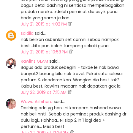
bagus betol dashing ni sentiasa mempelbagaikan
produk mereka. xdelah peminat dia asyik guna
bnda yang sama je kan.
July 21, 2019 at 4:02 PM
saidila
said…
nak belikan asbenlah set camni sebab nampak
best ..kita pun boleh tumpang sekaki guna
July 21, 2019 at 10:58 PM
Rawlins GLAM
said…
Bagus ada produk sebegini - takde le nak bawa
banyak2 barang bila nak travel. Pakai satu selesai
perfum & deodoran kan. Wangian dia best tak?
Kalau best, Rawlins macam nak dapatkan gak la.
July 22, 2019 at 7:15 AM
Wawa Ashihara
said…
Dashing ada yg baru ni kompem husband wawa
nak beli nnti.. Sebab dia peminat produk dashing dr
dulu lagi.. Hahhaa.. Ni siap 2 in 1 lagi deo +
perfume... Mesti best
July 22, 2019 at 12:26 PM