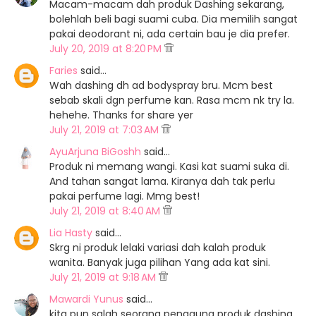
Macam-macam dah produk Dashing sekarang,
bolehlah beli bagi suami cuba. Dia memilih sangat
pakai deodorant ni, ada certain bau je dia prefer.
July 20, 2019 at 8:20 PM
Faries
said…
Wah dashing dh ad bodyspray bru. Mcm best
sebab skali dgn perfume kan. Rasa mcm nk try la.
hehehe. Thanks for share yer
July 21, 2019 at 7:03 AM
AyuArjuna BiGoshh
said…
Produk ni memang wangi. Kasi kat suami suka di.
And tahan sangat lama. Kiranya dah tak perlu
pakai perfume lagi. Mmg best!
July 21, 2019 at 8:40 AM
Lia Hasty
said…
Skrg ni produk lelaki variasi dah kalah produk
wanita. Banyak juga pilihan Yang ada kat sini.
July 21, 2019 at 9:18 AM
Mawardi Yunus
said…
kita pun salah seorang pengguna produk dashing.