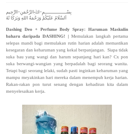
بِسْــــــــــــــــــمِ-اﷲِالرَّحْمَنِ-اارَّحِيم
اَلسَّلَامُ عَلَيْكُمْ وَرَحْمَةُ اللهِ وَبَرَكَا تُهُ
Dashing Deo + Perfume Body Spray: Haruman Maskulin
baharu daripada DASHING! |
Memulakan langkah pertama
selepas mandi bagi memulakan rutin harian adalah memastikan
kesegaran dan keharuman yang kekal berpanjangan. Siapa tidak
suka bau yang wangi dan harum sepanjang hari kan? Cx pon
suka berwangi-wangian yang berpadalah bagi seorang wanita.
Tetapi bagi seorang lelaki, sudah pasti inginkan keharuman yang
mampu meyakinkan hari mereka dalam menempuh kerja harian.
Rakan-rakan pon turut senang dengan kehadiran kita dalam
menyelesaikan kerja.