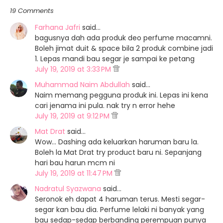
19 Comments
Farhana Jafri
said…
bagusnya dah ada produk deo perfume macamni.
Boleh jimat duit & space bila 2 produk combine jadi
1. Lepas mandi bau segar je sampai ke petang
July 19, 2019 at 3:33 PM
Muhammad Naim Abdullah
said…
Naim memang pegguna produk ini. Lepas ini kena
cari jenama ini pula. nak try n error hehe
July 19, 2019 at 9:12 PM
Mat Drat
said…
Wow... Dashing ada keluarkan haruman baru la.
Boleh la Mat Drat try product baru ni. Sepanjang
hari bau harun mcm ni
July 19, 2019 at 11:47 PM
Nadratul Syazwana
said…
Seronok eh dapat 4 haruman terus. Mesti segar-
segar kan bau dia. Perfume lelaki ni banyak yang
bau sedap-sedap berbanding perempuan punya