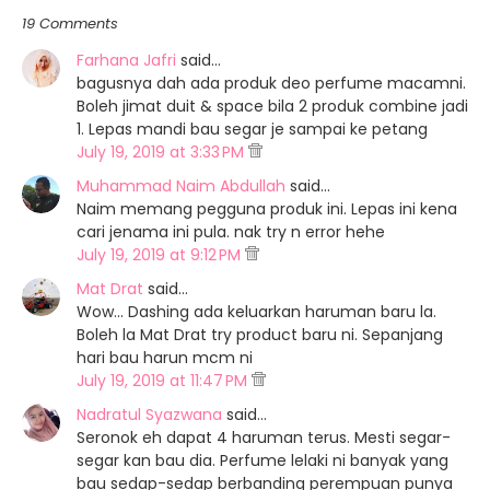
19 Comments
Farhana Jafri
said…
bagusnya dah ada produk deo perfume macamni.
Boleh jimat duit & space bila 2 produk combine jadi
1. Lepas mandi bau segar je sampai ke petang
July 19, 2019 at 3:33 PM
Muhammad Naim Abdullah
said…
Naim memang pegguna produk ini. Lepas ini kena
cari jenama ini pula. nak try n error hehe
July 19, 2019 at 9:12 PM
Mat Drat
said…
Wow... Dashing ada keluarkan haruman baru la.
Boleh la Mat Drat try product baru ni. Sepanjang
hari bau harun mcm ni
July 19, 2019 at 11:47 PM
Nadratul Syazwana
said…
Seronok eh dapat 4 haruman terus. Mesti segar-
segar kan bau dia. Perfume lelaki ni banyak yang
bau sedap-sedap berbanding perempuan punya