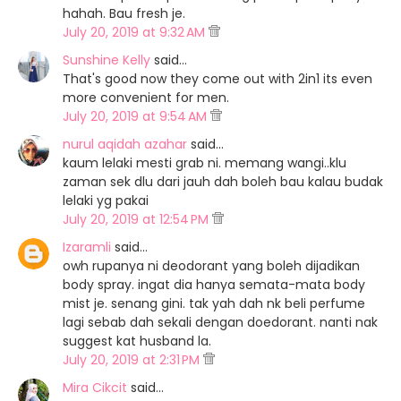
hahah. Bau fresh je.
July 20, 2019 at 9:32 AM
Sunshine Kelly
said…
That's good now they come out with 2in1 its even
more convenient for men.
July 20, 2019 at 9:54 AM
nurul aqidah azahar
said…
kaum lelaki mesti grab ni. memang wangi..klu
zaman sek dlu dari jauh dah boleh bau kalau budak
lelaki yg pakai
July 20, 2019 at 12:54 PM
Izaramli
said…
owh rupanya ni deodorant yang boleh dijadikan
body spray. ingat dia hanya semata-mata body
mist je. senang gini. tak yah dah nk beli perfume
lagi sebab dah sekali dengan doedorant. nanti nak
suggest kat husband la.
July 20, 2019 at 2:31 PM
Mira Cikcit
said…