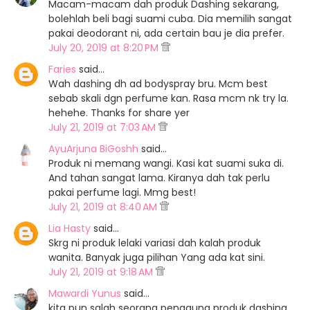
Macam-macam dah produk Dashing sekarang,
bolehlah beli bagi suami cuba. Dia memilih sangat
pakai deodorant ni, ada certain bau je dia prefer.
July 20, 2019 at 8:20 PM
Faries
said…
Wah dashing dh ad bodyspray bru. Mcm best
sebab skali dgn perfume kan. Rasa mcm nk try la.
hehehe. Thanks for share yer
July 21, 2019 at 7:03 AM
AyuArjuna BiGoshh
said…
Produk ni memang wangi. Kasi kat suami suka di.
And tahan sangat lama. Kiranya dah tak perlu
pakai perfume lagi. Mmg best!
July 21, 2019 at 8:40 AM
Lia Hasty
said…
Skrg ni produk lelaki variasi dah kalah produk
wanita. Banyak juga pilihan Yang ada kat sini.
July 21, 2019 at 9:18 AM
Mawardi Yunus
said…
kita pun salah seorang pengguna produk dashing.