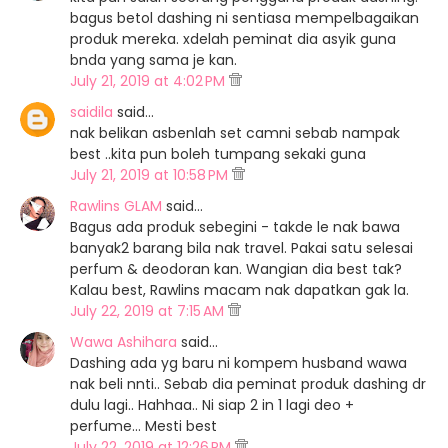
bagus betol dashing ni sentiasa mempelbagaikan
produk mereka. xdelah peminat dia asyik guna
bnda yang sama je kan.
July 21, 2019 at 4:02 PM
saidila
said…
nak belikan asbenlah set camni sebab nampak
best ..kita pun boleh tumpang sekaki guna
July 21, 2019 at 10:58 PM
Rawlins GLAM
said…
Bagus ada produk sebegini - takde le nak bawa
banyak2 barang bila nak travel. Pakai satu selesai
perfum & deodoran kan. Wangian dia best tak?
Kalau best, Rawlins macam nak dapatkan gak la.
July 22, 2019 at 7:15 AM
Wawa Ashihara
said…
Dashing ada yg baru ni kompem husband wawa
nak beli nnti.. Sebab dia peminat produk dashing dr
dulu lagi.. Hahhaa.. Ni siap 2 in 1 lagi deo +
perfume... Mesti best
July 22, 2019 at 12:26 PM