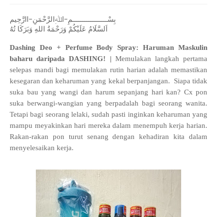
بِسْــــــــــــــــــمِ-اﷲِالرَّحْمَنِ-اارَّحِيم
اَلسَّلَامُ عَلَيْكُمْ وَرَحْمَةُ اللهِ وَبَرَكَا تُهُ
Dashing Deo + Perfume Body Spray: Haruman Maskulin
baharu daripada DASHING! |
Memulakan langkah pertama
selepas mandi bagi memulakan rutin harian adalah memastikan
kesegaran dan keharuman yang kekal berpanjangan. Siapa tidak
suka bau yang wangi dan harum sepanjang hari kan? Cx pon
suka berwangi-wangian yang berpadalah bagi seorang wanita.
Tetapi bagi seorang lelaki, sudah pasti inginkan keharuman yang
mampu meyakinkan hari mereka dalam menempuh kerja harian.
Rakan-rakan pon turut senang dengan kehadiran kita dalam
menyelesaikan kerja.