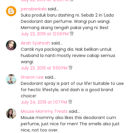
penaberkala
said…
Suka produk baru dashing ni. Sebab 2 in 1,ada
Deodorant dan perfume. Wangi pun wangi.
Memang skang tengah pakai yang ni. Best
July 23, 2019 at 12:59 PM
Airah Syahirah
said…
Cantik nya packaging dia. Nak belikan untuk
husband la nanti mostly review cakap semua
wangi.
July 23, 2019 at 11:50 PM
Sharon Lee
said…
Deodorant spray is part of our life! Suitable to use
for hectic lifestyle, and dash is a good brand
choice!
July 24, 2019 at 1:07 PM
Mouse Mommy Treats
said…
Mouse mommy also likes this deodorant cum
perfume, just nice for men! The smells also just
nice, not too over.