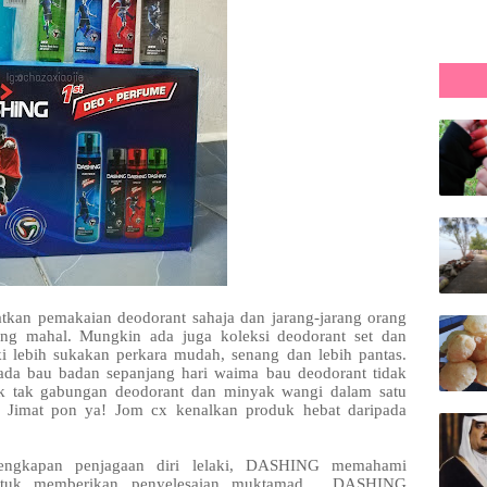
ratkan pemakaian deodorant sahaja dan jarang-jarang orang
ng mahal. Mungkin ada juga koleksi deodorant set dan
i lebih sukakan perkara mudah, senang dan lebih pantas.
ada bau badan sepanjang hari waima bau deodorant tidak
k tak gabungan deodorant dan minyak wangi dalam satu
! Jimat pon ya! Jom cx kenalkan produk hebat daripada
lengkapan penjagaan diri lelaki, DASHING memahami
untuk memberikan penyelesaian muktamad. DASHING