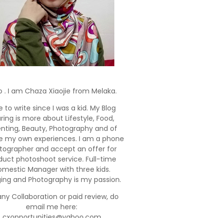
o . I am Chaza Xiaojie from Melaka.
e to write since I was a kid. My Blog
ring is more about Lifestyle, Food,
enting, Beauty, Photography and of
e my own experiences. I am a phone
tographer and accept an offer for
duct photoshoot service. Full-time
mestic Manager with three kids.
ging and Photography is my passion.
any Collaboration or paid review, do
email me here:
cxopportunities@yahoo.com