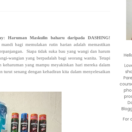
ay: Haruman Maskulin baharu daripada DASHING!
 mandi bagi memulakan rutin harian adalah memastikan
erpanjangan. Siapa tidak suka bau yang wangi dan harum
Hell
ngi-wangian yang berpadalah bagi seorang wanita. Tetapi
inkan keharuman yang mampu meyakinkan hari mereka dalam
Lov
sha
n turut senang dengan kehadiran kita dalam menyelesaikan
Par
cours
pho
pro
Do
Blog
For 