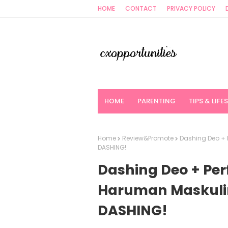
HOME
CONTACT
PRIVACY POLICY
HOME
PARENTING
TIPS & LIFE
Home
Review&Promote
Dashing Deo +
DASHING!
Dashing Deo + Pe
Haruman Maskuli
DASHING!