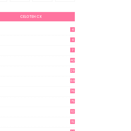
CELOTEH CX
4
4
7
40
29
69
76
75
10
15