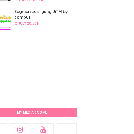
AUGUST 06, 2011
Segmen cx's : geng UiTM by
campus
JULY 20, 2011
MY MEDIA SOSIAL