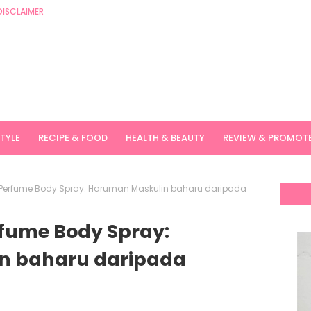
DISCLAIMER
STYLE
RECIPE & FOOD
HEALTH & BEAUTY
REVIEW & PROMOT
 Perfume Body Spray: Haruman Maskulin baharu daripada
rfume Body Spray:
n baharu daripada