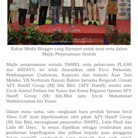
Rakan Media Blogger yang dijemput untuk turut serta dalam
Majlis Penjenamaan Semula
Majlis penjenamaan semula SWiPEL serta pelancaran PLASH
dan 40DAYS, ini telah dirasmikan oleh Exco Pertanian,
Pembangunan Usahawan, Koperasi dan Industri Asas Tani
Melaka, YB Norhizam Hassan Baktee bersama Pengarah Urusan
AFY Haniff Group (M) Sdn Bhd. (AFY Haniff) sendiri iaitu
Encik Amirul Firdaus bin Yunus dan Ketua Pegawai Operasi AFY
Haniff Group (M) Sdn.Bhd iaitu Encik Muhammad
Wahiduzzaman bin Yunus.
Dalam masa sama, satu rangkaian baru produk bersaiz kecil
'Door Gift' turut diperkenalkan oleh pihak AFY Haniff Group
(M) Sdn Bhd, merangkumi penyembur SWiPEL, Little Plash dan
Little 40 Days. Ia sesuai dijadikan sebagai cenderahati atau
pemberian kepelbagaian dan pilihan kepada para pengguna
dalam memilih cenderahati yang menarik dan unik untuk