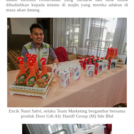
dihadiahkan kepada tetamu di majlis yang mereka adakan di
masa akan datang.
Encik Nasri Sabri, selaku Team Marketing bergambar bersama
produk Door Gift Afy Haniff Group (M) Sdn Bhd