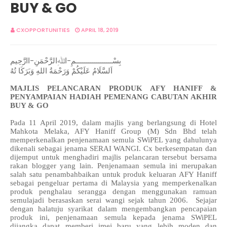
BUY & GO
CXOPPORTUNITIES
APRIL 18, 2019
بِسْــــــــــــــــــمِ-اﷲِالرَّحْمَنِ-اارَّحِيم
اَلسَّلَامُ عَلَيْكُمْ وَرَحْمَةُ اللهِ وَبَرَكَا تُهُ
MAJLIS PELANCARAN PRODUK
AFY
HANIFF
&
PENYAMPAIAN HADIAH PEMENANG CABUTAN AKHIR
BUY & GO
Pa
da 11 April 2019, dalam majlis yang berlangsung di Hotel
Mahkota Melaka, AFY Haniff Group (M) Sdn Bhd telah
memperkenalkan penjenamaan semula SWiPEL yang dahulunya
dikenali sebagai jenama SERAI WANGI. Cx berkesempatan dan
dijemput untuk menghadiri majlis pelancaran tersebut bersama
rakan blogger yang lain. Penjenamaan semula ini merupakan
salah satu penambahbaikan untuk produk keluaran AFY Haniff
sebagai pengeluar pertama di Malaysia yang memperkenalkan
produk penghalau serangga dengan menggunakan ramuan
semulajadi berasaskan serai wangi sejak tahun 2006. Sejajar
dengan halatuju syarikat dalam mengembangkan pencapaian
produk ini, penjenamaan semula kepada jenama SWiPEL
dijangka dapat memberi imej baru yang lebih moden dan