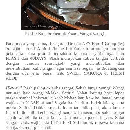
Plash : Buih berbentuk Foam. Sangat wangi.
Pada masa yang sama, Pengarah Urusan AFY Haniff Group (M)
Sdn.Bhd. Encik Amirul Firdaus bin Yunus turut mengumumkan
pelancaran dua produk terbaharu keluaran syarikatnya iaitu
PLASH dan 40DAYS. Plash merupakan sabun tangan berbuih
dengan ramuan semulajadi yang melembabkan dan
melembutkan kulit tangan agar sentiasa segar. Ia didatangkan
dengan dua jenis bauan iaitu SWEET SAKURA & FRESH
ALOE.
[Review]
Plash paling cx suka sangat! Sebab ianya wangi! Wangi
nau-nau kata orang Melaka. Serius! Kalau korang baru lepas
makan sambal belacan ke kan? Makan kari kaw ke, haaa korang
wajib ada PLASH ni tau! Segala bau² tadi tu boleh hilang serta
merta. Serius! Dahlah sejenis foam tau, bila picit, akan keluar
foam buih buih kecil. Wangi sangat. Lepastu, cx suka sangat
sebab wangi dia tahan lama. Dah macam pakai losyen. Suka
sangat. Uols wajib ada LITTLE PLASH untuk dibawa kemana
sahaja. Gerenti puas hati!