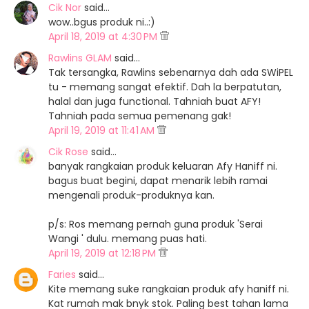
Cik Nor
said…
wow..bgus produk ni..:)
April 18, 2019 at 4:30 PM
Rawlins GLAM
said…
Tak tersangka, Rawlins sebenarnya dah ada SWiPEL
tu - memang sangat efektif. Dah la berpatutan,
halal dan juga functional. Tahniah buat AFY!
Tahniah pada semua pemenang gak!
April 19, 2019 at 11:41 AM
Cik Rose
said…
banyak rangkaian produk keluaran Afy Haniff ni.
bagus buat begini, dapat menarik lebih ramai
mengenali produk-produknya kan.
p/s: Ros memang pernah guna produk 'Serai
Wangi ' dulu. memang puas hati.
April 19, 2019 at 12:18 PM
Faries
said…
Kite memang suke rangkaian produk afy haniff ni.
Kat rumah mak bnyk stok. Paling best tahan lama