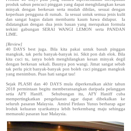
produk sabun pencuci pinggan yang dapat menghilangkan kesan
minyak dengan berkesan serta mudah dibilas, sesuai dengan
keperluan pengguna di rumah. Ia sesuai untuk semua jenis kulit
dan sangat bagus dalam membantu kaum hawa didapur. Ia
didatangkan dengan dua jenis bauan yang merupakan formula
terkini gabungan SERAI WANGI LEMON serta PANDAN
LIME.
[Review]
40 DAYS best juga. Bila kita pakai untuk basuh pinggan
mangkuk, tak perlu banyak-banyak isi. Sikit pon dah elok. Bila
kita cuci tu, ianya boleh menghilangkan kesan minyak degil
dengan berkesan sekali. Baunya pon wangi. Jimat sangat sebab
tak perlu picit banyak-banyak pon boleh cuci pinggan mangkuk
yang menimbun. Puas hati sangat tau!
Sejak PLASH dan 40 DAYS mula diperkenalkan akhir tahun
2018 permintaan begitu memberansangkan daripada pelanggan
setia AFY Haniff. Sehubungan itu, AFY Haniff cuba
mempertingkatkan pengeluaran agar dapat dibekalkan ke
seluruh pasaran Malaysia. Amirul Firdaus Yunus berharap agar
lroduk keluaran syarikatnya lebih berkembang maju sehingga
memasuki pasaran luar Malaysia.