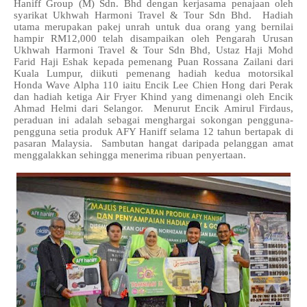
Haniff Group (M) Sdn. Bhd dengan kerjasama penajaan oleh
syarikat Ukhwah Harmoni Travel & Tour Sdn Bhd. Hadiah
utama merupakan pakej unrah untuk dua orang yang bernilai
hampir RM12,000 telah disampaikan oleh Pengarah Urusan
Ukhwah Harmoni Travel & Tour Sdn Bhd, Ustaz Haji Mohd
Farid Haji Eshak kepada pemenang Puan Rossana Zailani dari
Kuala Lumpur, diikuti pemenang hadiah kedua motorsikal
Honda Wave Alpha 110 iaitu Encik Lee Chien Hong dari Perak
dan hadiah ketiga Air Fryer Khind yang dimenangi oleh Encik
Ahmad Helmi dari Selangor. Menurut Encik Amirul Firdaus,
peraduan ini adalah sebagai menghargai sokongan pengguna-
pengguna setia produk AFY Haniff selama 12 tahun bertapak di
pasaran Malaysia. Sambutan hangat daripada pelanggan amat
menggalakkan sehingga menerima ribuan penyertaan.