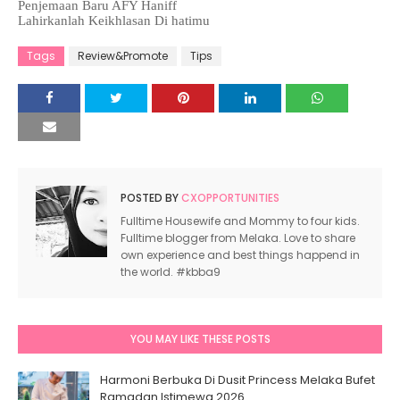
Penjemaan Baru AFY Haniff
Lahirkanlah Keikhlasan Di hatimu
Tags
Review&Promote
Tips
POSTED BY
CXOPPORTUNITIES
Fulltime Housewife and Mommy to four kids.
Fulltime blogger from Melaka. Love to share
own experience and best things happend in
the world. #kbba9
YOU MAY LIKE THESE POSTS
Harmoni Berbuka Di Dusit Princess Melaka Bufet
Ramadan Istimewa 2026