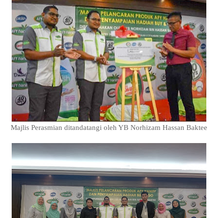
Majlis Perasmian ditandatangi oleh YB Norhizam Hassan Baktee