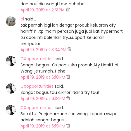
dan bau die wangi taw. hehehe
April 19, 2019 at 2:51 PM
el
said…
tak pernah lagi lah dengar produk keluaran afy
haniff ni..tp mcm perasan juga jual kat hypermart
tu adoii..nti bolehlah try..support keluaran
tempatan
April 19, 2019 at 3:34 PM
CXopportunities
said…
Sangat bagus . Cx pon suka produk Afy Haniff ni.
Wangi je rumah. Hehe
April 19, 2019 at 6:18 PM
CXopportunities
said…
Sangat bagus tau ciknor. Nanti try tau!
April 19, 2019 at 6:18 PM
CXopportunities
said…
Betul tu! Penjenamaan seri wangi kepada swipel
adalah sangat bagus
April 19, 2019 at 6:19 PM