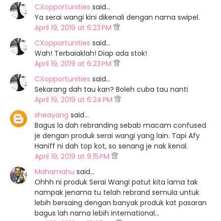
CXopportunities
said…
Ya serai wangi kini dikenali dengan nama swipel.
April 19, 2019 at 6:23 PM
CXopportunities
said…
Wah! Terbaiaklah! Diap ada stok!
April 19, 2019 at 6:23 PM
CXopportunities
said…
Sekarang dah tau kan? Boleh cuba tau nanti
April 19, 2019 at 6:24 PM
sheayang
said…
Bagus la dah rebranding sebab macam confused
je dengan produk serai wangi yang lain. Tapi Afy
Haniff ni dah top kot, so senang je nak kenal.
April 19, 2019 at 9:15 PM
Mahamahu
said…
Ohhh ni produk Serai Wangi patut kita lama tak
nampak jenama tu telah rebrand semula untuk
lebih bersaing dengan banyak produk kat pasaran
bagus lah nama lebih international...