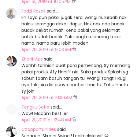
April 19, 2019 at 10:05 PM
Fadzi Razak
said…
Eh saya pun pakai jugak serai wangi ni. Sebab nak
halau serangga dekat dapur. Nak nak ade budak
budak dekat rumah. Kena pakai yang selamat
untuk budak budak. Tak sangka dieorang tukar
nama. Nama baru lebih moden
April 20, 2019 at 9:03 AM
Zharif Azis
said…
Wahhh tahniah buat para pemenang. Sy memang
pakai produk Afy Haniff nie. Suka produk Splash yg
sabun foam basuh tangan tu. Wangi sangt ! Rugi
nya tak join dia punya contest hari tu. Tahu haritu
sy join
April 20, 2019 at 10:36 AM
Tengku Sofia
said…
Wow! Macam best jer
April 21, 2019 at 12:48 AM
CXopportunities
said…
Sungguh. Skrg ni Swipel! Lebih eksklusif 😀