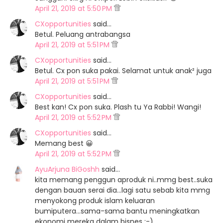
April 21, 2019 at 5:50 PM
CXopportunities
said…
Betul. Peluang antrabangsa
April 21, 2019 at 5:51 PM
CXopportunities
said…
Betul. Cx pon suka pakai. Selamat untuk anak² juga
April 21, 2019 at 5:51 PM
CXopportunities
said…
Best kan! Cx pon suka. Plash tu Ya Rabbi! Wangi!
April 21, 2019 at 5:52 PM
CXopportunities
said…
Memang best 😀
April 21, 2019 at 5:52 PM
AyuArjuna BiGoshh
said…
kita memang penggun aproduk ni..mmg best..suka
dengan bauan serai dia...lagi satu sebab kita mmg
menyokong produk islam keluaran
bumiputera...sama-sama bantu meningkatkan
ekonomi mereka dalam bisnes :-)