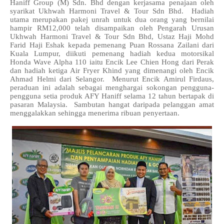
Haniff Group (M) Sdn. Bhd dengan kerjasama penajaan oleh
syarikat Ukhwah Harmoni Travel & Tour Sdn Bhd. Hadiah
utama merupakan pakej unrah untuk dua orang yang bernilai
hampir RM12,000 telah disampaikan oleh Pengarah Urusan
Ukhwah Harmoni Travel & Tour Sdn Bhd, Ustaz Haji Mohd
Farid Haji Eshak kepada pemenang Puan Rossana Zailani dari
Kuala Lumpur, diikuti pemenang hadiah kedua motorsikal
Honda Wave Alpha 110 iaitu Encik Lee Chien Hong dari Perak
dan hadiah ketiga Air Fryer Khind yang dimenangi oleh Encik
Ahmad Helmi dari Selangor. Menurut Encik Amirul Firdaus,
peraduan ini adalah sebagai menghargai sokongan pengguna-
pengguna setia produk AFY Haniff selama 12 tahun bertapak di
pasaran Malaysia. Sambutan hangat daripada pelanggan amat
menggalakkan sehingga menerima ribuan penyertaan.