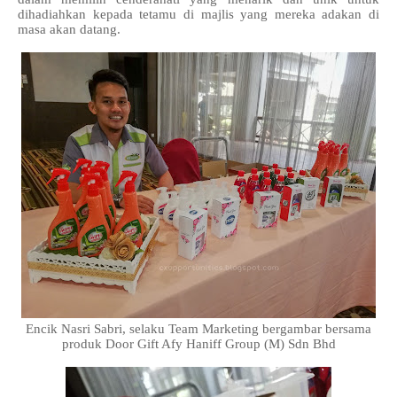
dihadiahkan kepada tetamu di majlis yang mereka adakan di
masa akan datang.
Encik Nasri Sabri, selaku Team Marketing bergambar bersama
produk Door Gift Afy Haniff Group (M) Sdn Bhd