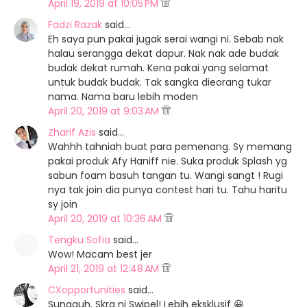
April 19, 2019 at 10:05 PM
Fadzi Razak
said…
Eh saya pun pakai jugak serai wangi ni. Sebab nak
halau serangga dekat dapur. Nak nak ade budak
budak dekat rumah. Kena pakai yang selamat
untuk budak budak. Tak sangka dieorang tukar
nama. Nama baru lebih moden
April 20, 2019 at 9:03 AM
Zharif Azis
said…
Wahhh tahniah buat para pemenang. Sy memang
pakai produk Afy Haniff nie. Suka produk Splash yg
sabun foam basuh tangan tu. Wangi sangt ! Rugi
nya tak join dia punya contest hari tu. Tahu haritu
sy join
April 20, 2019 at 10:36 AM
Tengku Sofia
said…
Wow! Macam best jer
April 21, 2019 at 12:48 AM
CXopportunities
said…
Sungguh. Skrg ni Swipel! Lebih eksklusif 😀