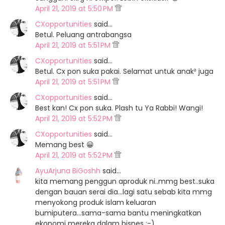
April 21, 2019 at 5:50 PM
CXopportunities
said…
Betul. Peluang antrabangsa
April 21, 2019 at 5:51 PM
CXopportunities
said…
Betul. Cx pon suka pakai. Selamat untuk anak² juga
April 21, 2019 at 5:51 PM
CXopportunities
said…
Best kan! Cx pon suka. Plash tu Ya Rabbi! Wangi!
April 21, 2019 at 5:52 PM
CXopportunities
said…
Memang best 😀
April 21, 2019 at 5:52 PM
AyuArjuna BiGoshh
said…
kita memang penggun aproduk ni..mmg best..suka
dengan bauan serai dia...lagi satu sebab kita mmg
menyokong produk islam keluaran
bumiputera...sama-sama bantu meningkatkan
ekonomi mereka dalam bisnes :-)