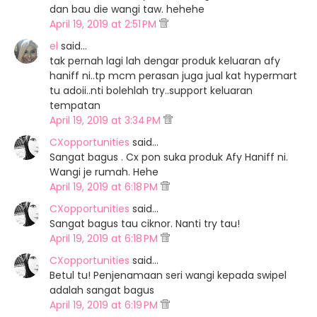
dan bau die wangi taw. hehehe
April 19, 2019 at 2:51 PM
el
said…
tak pernah lagi lah dengar produk keluaran afy
haniff ni..tp mcm perasan juga jual kat hypermart
tu adoii..nti bolehlah try..support keluaran
tempatan
April 19, 2019 at 3:34 PM
CXopportunities
said…
Sangat bagus . Cx pon suka produk Afy Haniff ni.
Wangi je rumah. Hehe
April 19, 2019 at 6:18 PM
CXopportunities
said…
Sangat bagus tau ciknor. Nanti try tau!
April 19, 2019 at 6:18 PM
CXopportunities
said…
Betul tu! Penjenamaan seri wangi kepada swipel
adalah sangat bagus
April 19, 2019 at 6:19 PM