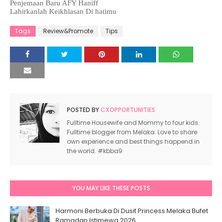
Penjemaan Baru AFY Haniff
Lahirkanlah Keikhlasan Di hatimu
Tags
Review&Promote
Tips
POSTED BY
CXOPPORTUNITIES
Fulltime Housewife and Mommy to four kids.
Fulltime blogger from Melaka. Love to share
own experience and best things happend in
the world. #kbba9
YOU MAY LIKE THESE POSTS
Harmoni Berbuka Di Dusit Princess Melaka Bufet
Ramadan Istimewa 2026