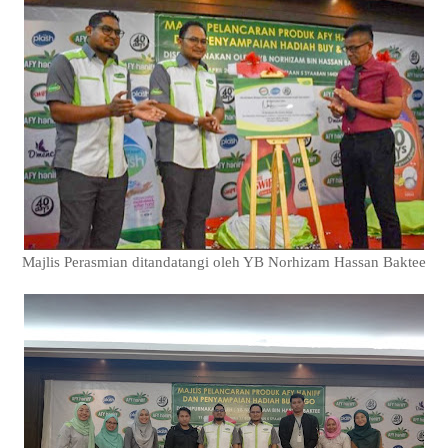
Majlis Perasmian ditandatangi oleh YB Norhizam Hassan Baktee