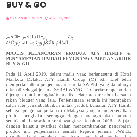
BUY & GO
CXOPPORTUNITIES
APRIL 18, 2019
بِسْــــــــــــــــــمِ-اﷲِالرَّحْمَنِ-اارَّحِيم
اَلسَّلَامُ عَلَيْكُمْ وَرَحْمَةُ اللهِ وَبَرَكَا تُهُ
MAJLIS PELANCARAN PRODUK
AFY
HANIFF
&
PENYAMPAIAN HADIAH PEMENANG CABUTAN AKHIR
BUY & GO
Pa
da 11 April 2019, dalam majlis yang berlangsung di Hotel
Mahkota Melaka, AFY Haniff Group (M) Sdn Bhd telah
memperkenalkan penjenamaan semula SWiPEL yang dahulunya
dikenali sebagai jenama SERAI WANGI. Cx berkesempatan dan
dijemput untuk menghadiri majlis pelancaran tersebut bersama
rakan blogger yang lain. Penjenamaan semula ini merupakan
salah satu penambahbaikan untuk produk keluaran AFY Haniff
sebagai pengeluar pertama di Malaysia yang memperkenalkan
produk penghalau serangga dengan menggunakan ramuan
semulajadi berasaskan serai wangi sejak tahun 2006. Sejajar
dengan halatuju syarikat dalam mengembangkan pencapaian
produk ini, penjenamaan semula kepada jenama SWiPEL
dijangka dapat memberi imej baru yang lebih moden dan