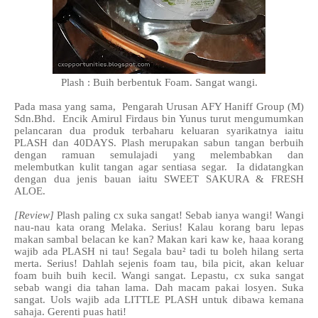
Plash : Buih berbentuk Foam. Sangat wangi.
Pada masa yang sama, Pengarah Urusan AFY Haniff Group (M)
Sdn.Bhd. Encik Amirul Firdaus bin Yunus turut mengumumkan
pelancaran dua produk terbaharu keluaran syarikatnya iaitu
PLASH dan 40DAYS. Plash merupakan sabun tangan berbuih
dengan ramuan semulajadi yang melembabkan dan
melembutkan kulit tangan agar sentiasa segar. Ia didatangkan
dengan dua jenis bauan iaitu SWEET SAKURA & FRESH
ALOE.
[Review]
Plash paling cx suka sangat! Sebab ianya wangi! Wangi
nau-nau kata orang Melaka. Serius! Kalau korang baru lepas
makan sambal belacan ke kan? Makan kari kaw ke, haaa korang
wajib ada PLASH ni tau! Segala bau² tadi tu boleh hilang serta
merta. Serius! Dahlah sejenis foam tau, bila picit, akan keluar
foam buih buih kecil. Wangi sangat. Lepastu, cx suka sangat
sebab wangi dia tahan lama. Dah macam pakai losyen. Suka
sangat. Uols wajib ada LITTLE PLASH untuk dibawa kemana
sahaja. Gerenti puas hati!