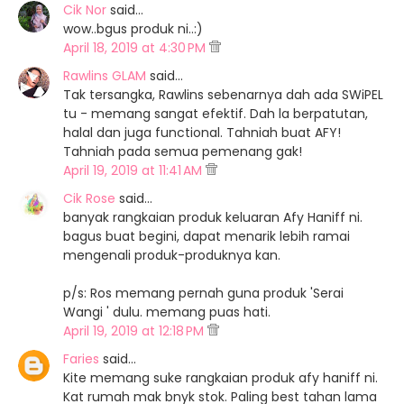
Cik Nor
said…
wow..bgus produk ni..:)
April 18, 2019 at 4:30 PM
Rawlins GLAM
said…
Tak tersangka, Rawlins sebenarnya dah ada SWiPEL
tu - memang sangat efektif. Dah la berpatutan,
halal dan juga functional. Tahniah buat AFY!
Tahniah pada semua pemenang gak!
April 19, 2019 at 11:41 AM
Cik Rose
said…
banyak rangkaian produk keluaran Afy Haniff ni.
bagus buat begini, dapat menarik lebih ramai
mengenali produk-produknya kan.
p/s: Ros memang pernah guna produk 'Serai
Wangi ' dulu. memang puas hati.
April 19, 2019 at 12:18 PM
Faries
said…
Kite memang suke rangkaian produk afy haniff ni.
Kat rumah mak bnyk stok. Paling best tahan lama