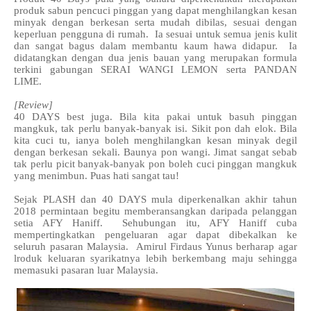
produk sabun pencuci pinggan yang dapat menghilangkan kesan
minyak dengan berkesan serta mudah dibilas, sesuai dengan
keperluan pengguna di rumah. Ia sesuai untuk semua jenis kulit
dan sangat bagus dalam membantu kaum hawa didapur. Ia
didatangkan dengan dua jenis bauan yang merupakan formula
terkini gabungan SERAI WANGI LEMON serta PANDAN
LIME.
[Review]
40 DAYS best juga. Bila kita pakai untuk basuh pinggan
mangkuk, tak perlu banyak-banyak isi. Sikit pon dah elok. Bila
kita cuci tu, ianya boleh menghilangkan kesan minyak degil
dengan berkesan sekali. Baunya pon wangi. Jimat sangat sebab
tak perlu picit banyak-banyak pon boleh cuci pinggan mangkuk
yang menimbun. Puas hati sangat tau!
Sejak PLASH dan 40 DAYS mula diperkenalkan akhir tahun
2018 permintaan begitu memberansangkan daripada pelanggan
setia AFY Haniff. Sehubungan itu, AFY Haniff cuba
mempertingkatkan pengeluaran agar dapat dibekalkan ke
seluruh pasaran Malaysia. Amirul Firdaus Yunus berharap agar
lroduk keluaran syarikatnya lebih berkembang maju sehingga
memasuki pasaran luar Malaysia.