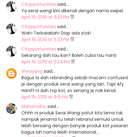
CXopportunities
said…
Ya serai wangi kini dikenali dengan nama swipel.
April 19, 2019 at 6:23 PM
CXopportunities
said…
Wah! Terbaiaklah! Diap ada stok!
April 19, 2019 at 6:23 PM
CXopportunities
said…
Sekarang dah tau kan? Boleh cuba tau nanti
April 19, 2019 at 6:24 PM
sheayang
said…
Bagus la dah rebranding sebab macam confused
je dengan produk serai wangi yang lain. Tapi Afy
Haniff ni dah top kot, so senang je nak kenal.
April 19, 2019 at 9:15 PM
Mahamahu
said…
Ohhh ni produk Serai Wangi patut kita lama tak
nampak jenama tu telah rebrand semula untuk
lebih bersaing dengan banyak produk kat pasaran
bagus lah nama lebih international...