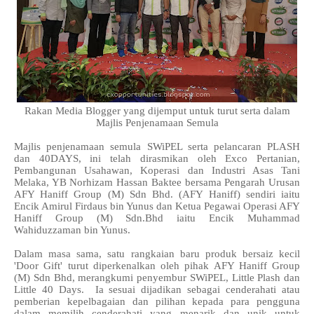
Rakan Media Blogger yang dijemput untuk turut serta dalam
Majlis Penjenamaan Semula
Majlis penjenamaan semula SWiPEL serta pelancaran PLASH
dan 40DAYS, ini telah dirasmikan oleh Exco Pertanian,
Pembangunan Usahawan, Koperasi dan Industri Asas Tani
Melaka, YB Norhizam Hassan Baktee bersama Pengarah Urusan
AFY Haniff Group (M) Sdn Bhd. (AFY Haniff) sendiri iaitu
Encik Amirul Firdaus bin Yunus dan Ketua Pegawai Operasi AFY
Haniff Group (M) Sdn.Bhd iaitu Encik Muhammad
Wahiduzzaman bin Yunus.
Dalam masa sama, satu rangkaian baru produk bersaiz kecil
'Door Gift' turut diperkenalkan oleh pihak AFY Haniff Group
(M) Sdn Bhd, merangkumi penyembur SWiPEL, Little Plash dan
Little 40 Days. Ia sesuai dijadikan sebagai cenderahati atau
pemberian kepelbagaian dan pilihan kepada para pengguna
dalam memilih cenderahati yang menarik dan unik untuk