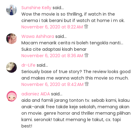
Sunshine Kelly
said…
Wow the movie is so thrilling, if watch in the
cinema i tak berani but if watch at home i m ok.
November 6, 2020 at 8:22 AM
Wawa Ashihara
said…
Macam menarik cerita ni boleh tengokla nanti...
Suka cite adaptasi kisah benar
November 6, 2020 at 8:36 AM
dr-Life
said…
Seriously base of true story? The review looks good
and makes me wanna watch this movie so much.
November 6, 2020 at 8:42 AM
adianiez AIDA
said…
aida and famili jarang tonton tv. sebab kami, kalau
anak-anak free takde keje sekolah, memang akan
on movie. genre horror and thriller memang pilihan
kami. seronok! takut memang le takut, cx. tapi
best!