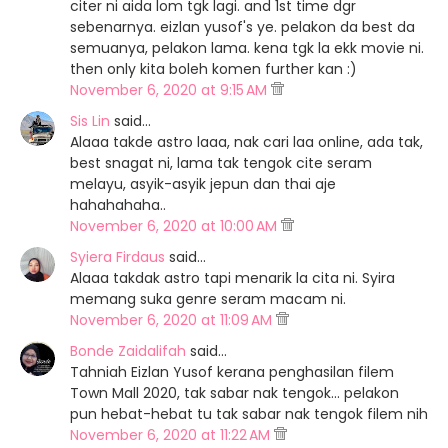
citer ni aida lom tgk lagi. and 1st time dgr
sebenarnya. eizlan yusof's ye. pelakon da best da
semuanya, pelakon lama. kena tgk la ekk movie ni.
then only kita boleh komen further kan :)
November 6, 2020 at 9:15 AM
Sis Lin
said…
Alaaa takde astro laaa, nak cari laa online, ada tak,
best snagat ni, lama tak tengok cite seram
melayu, asyik-asyik jepun dan thai aje
hahahahaha..
November 6, 2020 at 10:00 AM
Syiera Firdaus
said…
Alaaa takdak astro tapi menarik la cita ni. Syira
memang suka genre seram macam ni.
November 6, 2020 at 11:09 AM
Bonde Zaidalifah
said…
Tahniah Eizlan Yusof kerana penghasilan filem
Town Mall 2020, tak sabar nak tengok... pelakon
pun hebat-hebat tu tak sabar nak tengok filem nih
November 6, 2020 at 11:22 AM