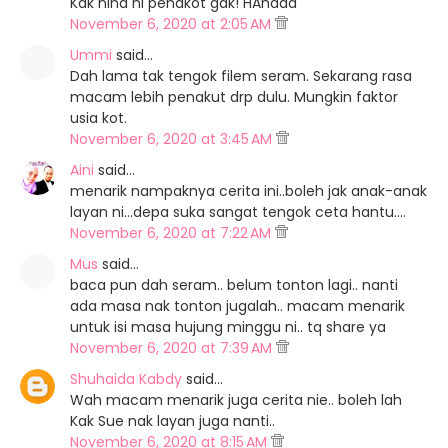
Kak nina ni penakot gak! HAhaaa
November 6, 2020 at 2:05 AM
Ummi
said…
Dah lama tak tengok filem seram. Sekarang rasa
macam lebih penakut drp dulu. Mungkin faktor
usia kot.
November 6, 2020 at 3:45 AM
Aini
said…
menarik nampaknya cerita ini..boleh jak anak-anak
layan ni...depa suka sangat tengok ceta hantu....
November 6, 2020 at 7:22 AM
Mus
said…
baca pun dah seram.. belum tonton lagi.. nanti
ada masa nak tonton jugalah.. macam menarik
untuk isi masa hujung minggu ni.. tq share ya
November 6, 2020 at 7:39 AM
Shuhaida Kabdy
said…
Wah macam menarik juga cerita nie.. boleh lah
Kak Sue nak layan juga nanti..
November 6, 2020 at 8:15 AM