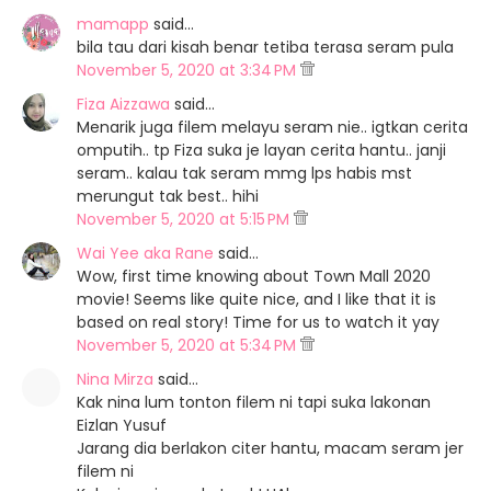
mamapp
said…
bila tau dari kisah benar tetiba terasa seram pula
November 5, 2020 at 3:34 PM
Fiza Aizzawa
said…
Menarik juga filem melayu seram nie.. igtkan cerita
omputih.. tp Fiza suka je layan cerita hantu.. janji
seram.. kalau tak seram mmg lps habis mst
merungut tak best.. hihi
November 5, 2020 at 5:15 PM
Wai Yee aka Rane
said…
Wow, first time knowing about Town Mall 2020
movie! Seems like quite nice, and I like that it is
based on real story! Time for us to watch it yay
November 5, 2020 at 5:34 PM
Nina Mirza
said…
Kak nina lum tonton filem ni tapi suka lakonan
Eizlan Yusuf
Jarang dia berlakon citer hantu, macam seram jer
filem ni