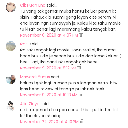
Cik Puan Ena
said…
Tu yang tak gemar muka hantu keluar penuh kt
skrin. Haha.ok la suami geng layan cite seram. Ni
ena layan ngn sumayyah je. Kalau kita tahu movie
tu kisah benar lagi meremang kalau tengok kan.
November 6, 2020 at 4:07 PM
Ika.S
said…
Ika tak tengok lagi movie Town Mall ni, ika cuma
baca buku dia je sebab buku dia dah lama keluar :)
hee. Tapi, ika nanti nk tengok gak hehe
November 9, 2020 at 8:12 AM
Mawardi Yunus
said…
belum tgok lagi.. rumah pun x langgan astro. btw
lpas baca review ni teringin pulak nak tgok
November 9, 2020 at 10:13 AM
Atie Zieya
said…
eh i tak pernah tau pon about this .. put in the list
la! thank you sharing
November 22, 2020 at 4:10 PM