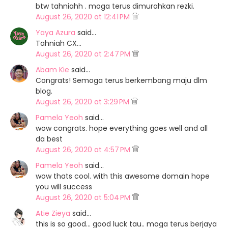
btw tahniahh . moga terus dimurahkan rezki.
August 26, 2020 at 12:41 PM
Yaya Azura
said…
Tahniah CX...
August 26, 2020 at 2:47 PM
Abam Kie
said…
Congrats! Semoga terus berkembang maju dlm
blog.
August 26, 2020 at 3:29 PM
Pamela Yeoh
said…
wow congrats. hope everything goes well and all
da best
August 26, 2020 at 4:57 PM
Pamela Yeoh
said…
wow thats cool. with this awesome domain hope
you will success
August 26, 2020 at 5:04 PM
Atie Zieya
said…
this is so good... good luck tau.. moga terus berjaya