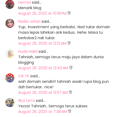
tarmizi
said…
Menarik blog
August 25, 2020 at 10:18 PM
Nadia Johari
said…
Yup.. Investment yang berbaloi.. Nad tukar domain
masa lepas lahirkan ank kedua.. Hehe. Masa tu
berkobar2 nak tukar.
August 26, 2020 at 12:12 AM
Huda Halid
said…
Tahniah, semoga terus maju jaya dalam dunia
blogging
August 26, 2020 at 12:40 AM
Cik TK
said…
wah domain sendiri!! tahniah awak! rupa blog pun
dah bertukar.. nice!
August 26, 2020 at 12:57 AM
Illya LeYa
said…
Yezza! Tahniah.. Semoga terus sukses
August 26, 2020 at 7:38 AM