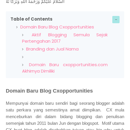
اَلسَّلَامُ عَلَيْكُمْ وَرَحْمَةُ اللهِ وَبَرَكَا تُهُ
Table of Contents
Domain Baru Blog Cxopportunities
Aktif Blogging Semula Sejak
Pertengahan 2017
Branding dan Jual Nama
Domain Baru cxopportunities.com
Akhirnya Dimiliki
Domain Baru Blog Cxopportunities
Mempunyai domain baru sendiri bagi seorang blogger adalah
satu perkara yang semestinya amat diimpikan. CX mula
menceburkan diri dalam bidang blogging dan penulisan
semenjak tahun 2011 bulan Jun dengan blogspot. Motif utama
CX buat blog adalah disebabkan tujuan atau big why untuk