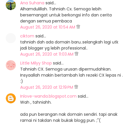
Ana Suhana
said…
Alhamdulillah. Tahniah Cx. Semoga lebih
bersemangat untuk berkongsi info dan cerita
dengan semua pembaca
August 26, 2020 at 10:54 AM
ciktom
said…
tahniah dah ada domain baru..selangkah lagi utk
jadi blogger yg lebih professional..
August 26, 2020 at 11:03 AM
Little Milyy Shop
said…
Tahniah CX. Semoga urusan dipermudahkan.
Insyaallah makin bertambah lah rezeki CX lepas ni .
:)
August 26, 2020 at 12:19 PM
Inlove-wanda.blogspot.com
said…
Wah , tahniahh.
ada pun berangan nak domain sendiri. tapi anak
ramai ni takdan nak bukak blogg pun. ;"(