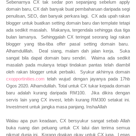
Sebenarnya CX tak sedar pon sepanjang sebelum apply
domain baru, CX dah banyak buat pembaharuan daripada segi
penulisan, SEO, dan banyak perkara lagi. CX ada upah rakan
blogger untuk buatkan setting domain baru dan template tetapi
ada sedikit masalah. Makanya, tergendala sehingga dua tiga
bulan lamanya. Sehinggalah CX teringat seorang lagi rakan
blogger yang tiba-tiba offer pasal setting domain baru.
Alhamdulillah. Deal siang, malam dah jalan kerja. Suka
sangat bila dapat domain baru sendiri. Waima ada sedikit
masalah pada mulanya tetapi tindakan pantas telah diambil
oleh rakan blogger untuk perbaiki. Syukur akhirnya domain
cxopportinities.com
telah wujud dengan jayanya pada 17hb
Ogos 2020. Alhamdulilah. Total untuk CX tukar kepada domain
baru adalah kurang daripada RM100. Jika dikira dengan
servis lain yang CX invest, lebih kurang RM300 setakat ini.
Investment untuk jangka masa panjang. InshaAllah
Walau apa pun keadaan, CX bersyukur sangat sebab Allah
buka ruang dan peluang untuk CX lalui dan terima semua
nikmat dunia ini. Korang doakan okay untuk CX juga. Lepas