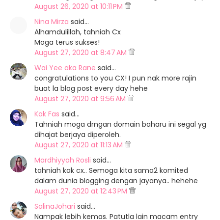
August 26, 2020 at 10:11 PM
Nina Mirza
said…
Alhamdulillah, tahniah Cx
Moga terus sukses!
August 27, 2020 at 8:47 AM
Wai Yee aka Rane
said…
congratulations to you CX! I pun nak more rajin
buat la blog post every day hehe
August 27, 2020 at 9:56 AM
Kak Fas
said…
Tahniah moga drngan domain baharu ini segal yg
dihajat berjaya diperoleh.
August 27, 2020 at 11:13 AM
Mardhiyyah Rosli
said…
tahniah kak cx.. Semoga kita sama2 komited
dalam dunia blogging dengan jayanya.. hehehe
August 27, 2020 at 12:43 PM
SalinaJohari
said…
Nampak lebih kemas. Patutla lain macam entry