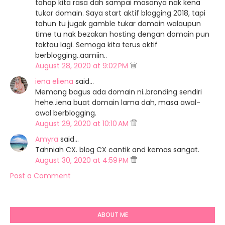
tahap kita rasa dah sampai masanya nak kena
tukar domain. Saya start aktif blogging 2018, tapi
tahun tu jugak gamble tukar domain walaupun
time tu nak bezakan hosting dengan domain pun
taktau lagi. Semoga kita terus aktif
berblogging..aamiin..
August 28, 2020 at 9:02 PM
iena eliena
said…
Memang bagus ada domain ni..branding sendiri
hehe..iena buat domain lama dah, masa awal-
awal berblogging.
August 29, 2020 at 10:10 AM
Amyra
said…
Tahniah CX. blog CX cantik and kemas sangat.
August 30, 2020 at 4:59 PM
Post a Comment
ABOUT ME