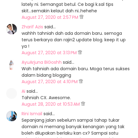
lately ni. Semangat betul. Ce bagi k.sal tips
skit...semakin kelaut dah ni..hehehe
August 27, 2020 at 2:57 PM
Zharif Azis
said…
wahhh tahniah dah ada domain baru. semoga
terus berkarya dan rajin2 update blog. keep it up
ya !
August 27, 2020 at 3:13 PM
AyuArjuna BiGoshh
said…
Wah tahniah ada domain baru. Moga terus sukses
dalam bidang blogging
August 27, 2020 at 4:10 PM
Ai
said…
Tahniah CX. Awesome.
August 28, 2020 at 10:53 AM
Rini Ismail
said…
Sepanjang jalan sebelum sampai tahap tukar
domain ni memang banyak kenangan yang tak
boleh dilupakan berlaku kan cx? Sampai satu