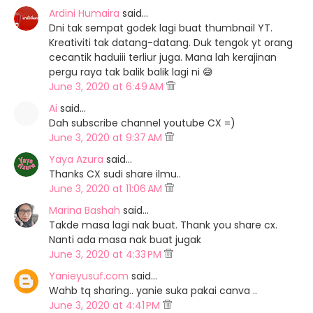
Ardini Humaira
said…
Dni tak sempat godek lagi buat thumbnail YT.
Kreativiti tak datang-datang. Duk tengok yt orang
cecantik haduiii terliur juga. Mana lah kerajinan
pergu raya tak balik balik lagi ni 😅
June 3, 2020 at 6:49 AM
Ai
said…
Dah subscribe channel youtube CX =)
June 3, 2020 at 9:37 AM
Yaya Azura
said…
Thanks CX sudi share ilmu..
June 3, 2020 at 11:06 AM
Marina Bashah
said…
Takde masa lagi nak buat. Thank you share cx.
Nanti ada masa nak buat jugak
June 3, 2020 at 4:33 PM
Yanieyusuf.com
said…
Wahb tq sharing.. yanie suka pakai canva ..
June 3, 2020 at 4:41 PM