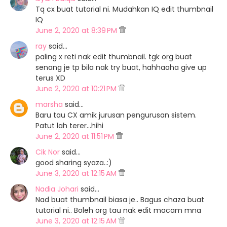
Tq cx buat tutorial ni. Mudahkan IQ edit thumbnail
IQ
June 2, 2020 at 8:39 PM
ray
said…
paling x reti nak edit thumbnail. tgk org buat
senang je tp bila nak try buat, hahhaaha give up
terus XD
June 2, 2020 at 10:21 PM
marsha
said…
Baru tau CX amik jurusan pengurusan sistem.
Patut lah terer...hihi
June 2, 2020 at 11:51 PM
Cik Nor
said…
good sharing syaza..:)
June 3, 2020 at 12:15 AM
Nadia Johari
said…
Nad buat thumbnail biasa je.. Bagus chaza buat
tutorial ni.. Boleh org tau nak edit macam mna
June 3, 2020 at 12:15 AM