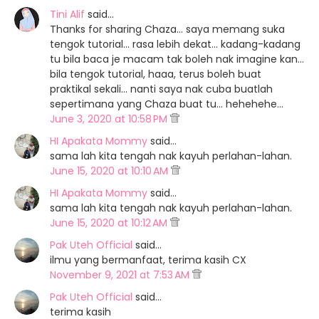
Tini Alif
said…
Thanks for sharing Chaza... saya memang suka
tengok tutorial... rasa lebih dekat... kadang-kadang
tu bila baca je macam tak boleh nak imagine kan...
bila tengok tutorial, haaa, terus boleh buat
praktikal sekali... nanti saya nak cuba buatlah
sepertimana yang Chaza buat tu... hehehehe...
June 3, 2020 at 10:58 PM
HI Apakata Mommy
said…
sama lah kita tengah nak kayuh perlahan-lahan.
June 15, 2020 at 10:10 AM
HI Apakata Mommy
said…
sama lah kita tengah nak kayuh perlahan-lahan.
June 15, 2020 at 10:12 AM
Pak Uteh Official
said…
ilmu yang bermanfaat, terima kasih CX
November 9, 2021 at 7:53 AM
Pak Uteh Official
said…
terima kasih