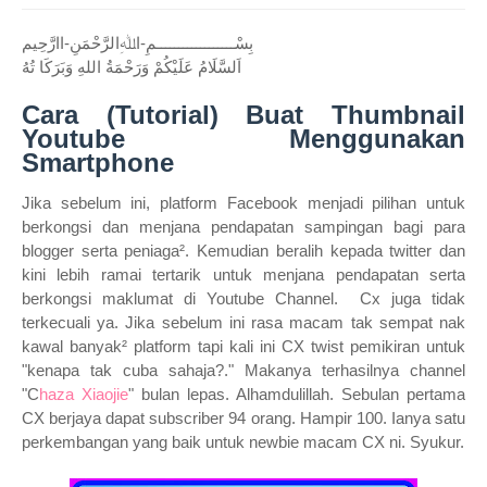
بِسْــــــــــــــــــمِ-اﷲِالرَّحْمَنِ-اارَّحِيم
اَلسَّلَامُ عَلَيْكُمْ وَرَحْمَةُ اللهِ وَبَرَكَا تُهُ
Cara (Tutorial) Buat Thumbnail
Youtube Menggunakan
Smartphone
Jika sebelum ini, platform Facebook menjadi pilihan untuk
berkongsi dan menjana pendapatan sampingan bagi para
blogger serta peniaga². Kemudian beralih kepada twitter dan
kini lebih ramai tertarik untuk menjana pendapatan serta
berkongsi maklumat di Youtube Channel. Cx juga tidak
terkecuali ya. Jika sebelum ini rasa macam tak sempat nak
kawal banyak² platform tapi kali ini CX twist pemikiran untuk
"kenapa tak cuba sahaja?." Makanya terhasilnya channel
"C
haza Xiaojie
" bulan lepas. Alhamdulillah. Sebulan pertama
CX berjaya dapat subscriber 94 orang. Hampir 100. Ianya satu
perkembangan yang baik untuk newbie macam CX ni. Syukur.