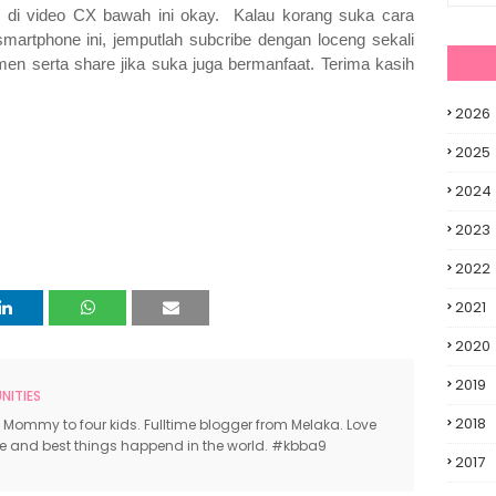
k di video CX bawah ini okay. Kalau korang suka cara
smartphone ini, jemputlah subcribe dengan loceng sekali
en serta share jika suka juga bermanfaat. Terima kasih
2026
2025
2024
2023
2022
2021
2020
2019
ITIES
2018
 Mommy to four kids. Fulltime blogger from Melaka. Love
ce and best things happend in the world. #kbba9
2017