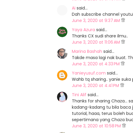
Ai
said…
Dah subscribe channel youtu
June 3, 2020 at 9:37 AM
Yaya Azura
said…
Thanks CX sudi share ilmu..
June 3, 2020 at 11:06 AM
Marina Bashah
said…
Takde masa lagi nak buat. Th
June 3, 2020 at 4:33 PM
Yanieyusuf.com
said…
Wahb tq sharing.. yanie suka 
June 3, 2020 at 4:41 PM
Tini Alif
said…
Thanks for sharing Chaza... s
kadang-kadang tu bila baca j
tutorial, haaa, terus boleh bu
sepertimana yang Chaza buat 
June 3, 2020 at 10:58 PM