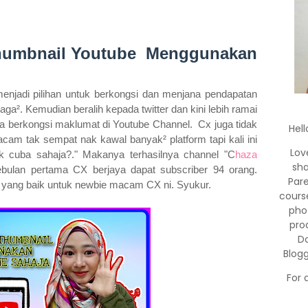
 Thumbnail Youtube Menggunakan
menjadi pilihan untuk berkongsi dan menjana pendapatan
ga². Kemudian beralih kepada twitter dan kini lebih ramai
ta berkongsi maklumat di Youtube Channel. Cx juga tidak
Hell
acam tak sempat nak kawal banyak² platform tapi kali ini
Lov
k cuba sahaja?." Makanya terhasilnya channel "C
haza
sha
Sebulan pertama CX berjaya dapat subscriber 94 orang.
Par
 yang baik untuk newbie macam CX ni. Syukur.
cours
pho
pro
Do
Blog
For 