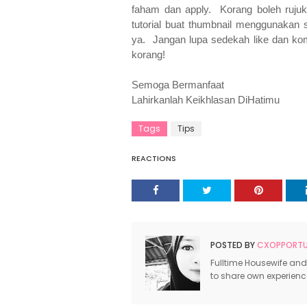
faham dan apply. Korang boleh ruju
tutorial buat thumbnail menggunakan 
ya. Jangan lupa sedekah like dan kom
korang!
Semoga Bermanfaat
Lahirkanlah Keikhlasan DiHatimu
Tags
Tips
REACTIONS
POSTED BY
CXOPPORTUN
Fulltime Housewife and
to share own experien