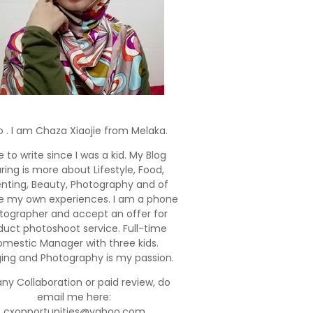
o . I am Chaza Xiaojie from Melaka.
e to write since I was a kid. My Blog
ring is more about Lifestyle, Food,
enting, Beauty, Photography and of
e my own experiences. I am a phone
tographer and accept an offer for
duct photoshoot service. Full-time
mestic Manager with three kids.
ging and Photography is my passion.
any Collaboration or paid review, do
email me here:
cxopportunities@yahoo.com