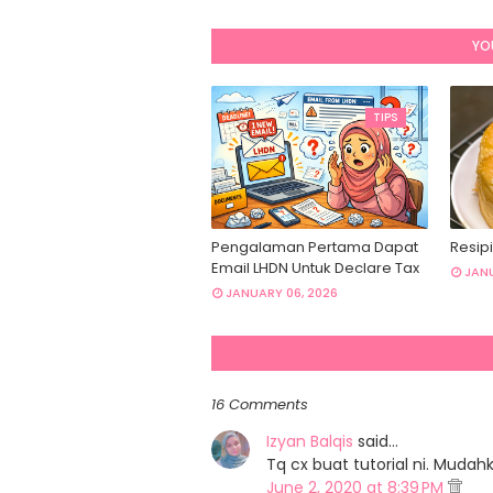
YO
TIPS
Pengalaman Pertama Dapat
Resipi
Email LHDN Untuk Declare Tax
JANU
JANUARY 06, 2026
16 Comments
Izyan Balqis
said…
Tq cx buat tutorial ni. Mudah
June 2, 2020 at 8:39 PM