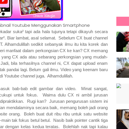
umbnail Youtube Menggunakan Smartphone
adar suka² tapi ada hala tujunya tetapi dikayuh secara
ejar². Biar lambat, asal selamat. Sebelum CX buat channel
T. Alhamdulillah sedikit sebanyak ilmu itu kita korek dan
ri manfaat dalam perkongsian CX ke kan? CX memang
mu yang CX ada atau sebarang perkongsian yang mudah-
di, bila terhasilnya channel ni, CX dapat upload enam
ak pandai lagi. Belum gali ilmu. Video yang keenam baru
di Youtube channel juga. Alhamdulillah.
masuk bab-bab edit gambar dan video. Minat sangat,
ukupi untuk fokus. Waima dulu CX ni ambil jurusan
 dipraktikkan. Rugi kan? Jurusan pengurusan sistem ini
r dan mendalaminya secara baik, memang boleh jadi orang
ite orang. Boleh buat duit ribu ribu untuk satu website
main tak fokus betul betul. Nasib baik pointer cantik tiga
jar dengan kelas kedua teratas. Bolehlah nak tapi kalau