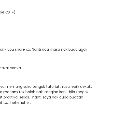
be CX =)
ank you share cx. Nanti ada masa nak buat jugak
pakai canva ..
aya memang suka tengok tutorial... rasa lebih dekat...
e macam tak boleh nak imagine kan... bila tengok
at praktikal sekali... nanti saya nak cuba buatlah
tu... hehehehe...