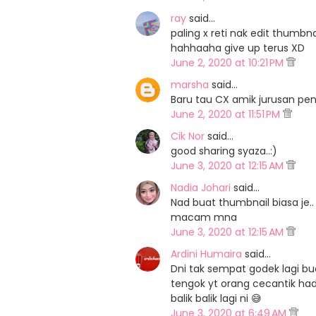
ray
said…
paling x reti nak edit thumbna
hahhaaha give up terus XD
June 2, 2020 at 10:21 PM
marsha
said…
Baru tau CX amik jurusan peng
June 2, 2020 at 11:51 PM
Cik Nor
said…
good sharing syaza..:)
June 3, 2020 at 12:15 AM
Nadia Johari
said…
Nad buat thumbnail biasa je.. 
macam mna
June 3, 2020 at 12:15 AM
Ardini Humaira
said…
Dni tak sempat godek lagi bu
tengok yt orang cecantik hadui
balik balik lagi ni 😅
June 3, 2020 at 6:49 AM