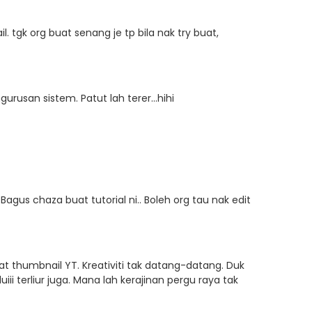
il. tgk org buat senang je tp bila nak try buat,
urusan sistem. Patut lah terer...hihi
Bagus chaza buat tutorial ni.. Boleh org tau nak edit
at thumbnail YT. Kreativiti tak datang-datang. Duk
ii terliur juga. Mana lah kerajinan pergu raya tak