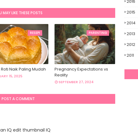
2016
2015
U MAY LIKE THESE POSTS
2014
RESEPI
PARENTING
2013
2012
2011
 Roti Naik Paling Mudah
Pregnancy Expectations vs
Reality
ARY 15, 2025
SEPTEMBER 27, 2024
POST A COMMENT
kan IQ edit thumbnail IQ