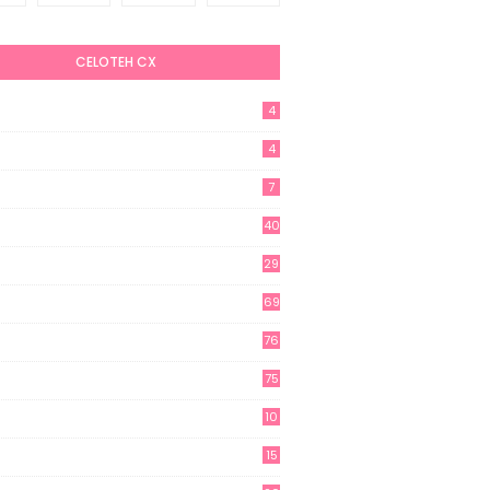
CELOTEH CX
4
4
7
40
29
69
76
75
10
15