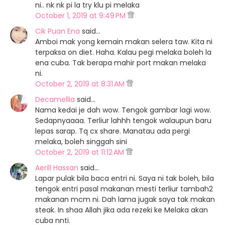
ni.. nk nk pi la try klu pi melaka
October 1, 2019 at 9:49 PM
Cik Puan Ena
said…
Amboi mak yong kemain makan selera taw. Kita ni
terpaksa on diet. Haha. Kalau pegi melaka boleh la
ena cuba. Tak berapa mahir port makan melaka
ni.
October 2, 2019 at 8:31 AM
Decamellia
said…
Nama kedai je dah wow. Tengok gambar lagi wow.
Sedapnyaaaa. Terliur lahhh tengok walaupun baru
lepas sarap. Tq cx share. Manatau ada pergi
melaka, boleh singgah sini
October 2, 2019 at 11:12 AM
Aerill Hassan
said…
Lapar pulak bila baca entri ni. Saya ni tak boleh, bila
tengok entri pasal makanan mesti terliur tambah2
makanan mcm ni. Dah lama jugak saya tak makan
steak. In shaa Allah jika ada rezeki ke Melaka akan
cuba nnti.