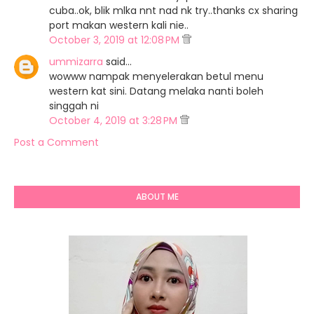
cuba..ok, blik mlka nnt nad nk try..thanks cx sharing
port makan western kali nie..
October 3, 2019 at 12:08 PM
ummizarra
said…
wowww nampak menyelerakan betul menu
western kat sini. Datang melaka nanti boleh
singgah ni
October 4, 2019 at 3:28 PM
Post a Comment
ABOUT ME