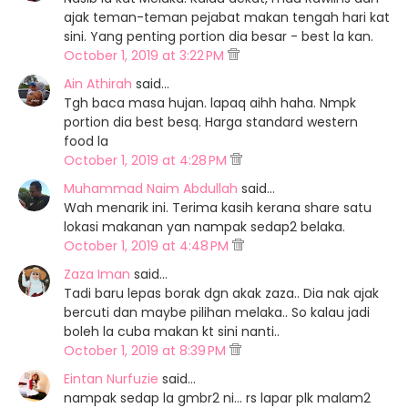
ajak teman-teman pejabat makan tengah hari kat
sini. Yang penting portion dia besar - best la kan.
October 1, 2019 at 3:22 PM
Ain Athirah
said…
Tgh baca masa hujan. lapaq aihh haha. Nmpk
portion dia best besq. Harga standard western
food la
October 1, 2019 at 4:28 PM
Muhammad Naim Abdullah
said…
Wah menarik ini. Terima kasih kerana share satu
lokasi makanan yan nampak sedap2 belaka.
October 1, 2019 at 4:48 PM
Zaza Iman
said…
Tadi baru lepas borak dgn akak zaza.. Dia nak ajak
bercuti dan maybe pilihan melaka.. So kalau jadi
boleh la cuba makan kt sini nanti..
October 1, 2019 at 8:39 PM
Eintan Nurfuzie
said…
nampak sedap la gmbr2 ni... rs lapar plk malam2