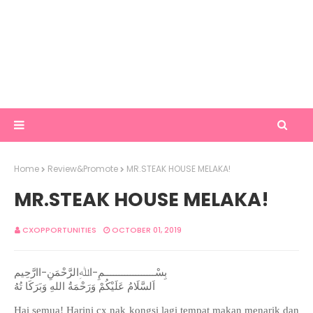
Home
Review&Promote
MR.STEAK HOUSE MELAKA!
MR.STEAK HOUSE MELAKA!
CXOPPORTUNITIES
OCTOBER 01, 2019
بِسْــــــــــــــــــمِ-اﷲِالرَّحْمَنِ-اارَّحِيم
اَلسَّلَامُ عَلَيْكُمْ وَرَحْمَةُ اللهِ وَبَرَكَا تُهُ
Hai semua! Harini cx nak kongsi lagi tempat makan menarik dan