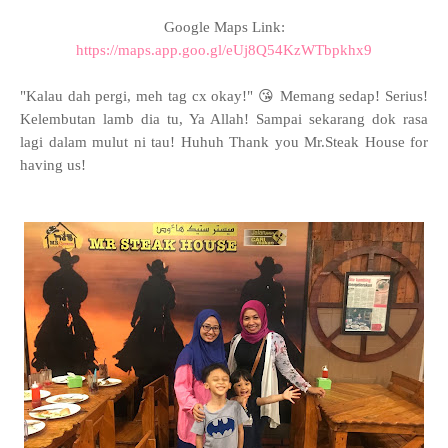
Google Maps Link:
https://maps.app.goo.gl/eUj8Q54KzWTbpkhx9
"Kalau dah pergi, meh tag cx okay!" 😘 Memang sedap! Serius!
Kelembutan lamb dia tu, Ya Allah! Sampai sekarang dok rasa
lagi dalam mulut ni tau! Huhu
h Thank you Mr.Steak House for
having us!