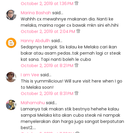
October 2, 2019 at 1:36 PM
Marina Bashah
said…
Wahhh cx mewahnye makanan dia. Nanti ke
melaka, marina roger cx bawak mkn sini eh.hihi
October 2, 2019 at 2:04 PM
Hanny Abdullh
said…
Sedapnya tengok. Sis kalau ke Melaka cari ikan
bakar atau asam pedas..tak pernah lagi cr steak
kat sana. Tapi nanti boleh le cuba
October 2, 2019 at 8:21 PM
I am Vee
said…
This is yummilicious! Will sure visit here when I go
to Melaka soon!
October 2, 2019 at 8:31 PM
Mahamahu
said…
Lamanya tak makan stik bestnya hehehe kalau
sampai Melaka kita akan cuba steak nii nampak
menyelerakan dan harga juga sangat berpatutan
best2....