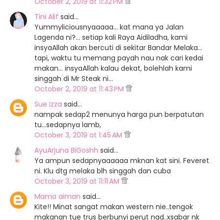
October 2, 2019 at 11:32 PM
Tini Alif
said…
Yummyliciousnyaaaaa... kat mana ya Jalan
Lagenda ni?... setiap kali Raya Aidiladha, kami
insyaAllah akan bercuti di sekitar Bandar Melaka...
tapi, waktu tu memang payah nau nak cari kedai
makan... insyaAllah kalau dekat, bolehlah kami
singgah di Mr Steak ni...
October 2, 2019 at 11:43 PM
Sue Izza
said…
nampak sedap2 menunya harga pun berpatutan
tu...sedapnya lamb,
October 3, 2019 at 1:45 AM
AyuArjuna BiGoshh
said…
Ya ampun sedapnyaaaaaa mknan kat sini. Feveret
ni. Klu dtg melaka blh singgah dan cuba
October 3, 2019 at 11:11 AM
Mama aiman
said…
Kite!! Minat sangat makan western nie..tengok
makanan tue trus berbunyi perut nad..xsabar nk