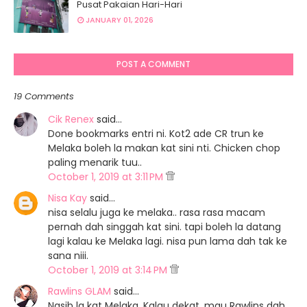
Pusat Pakaian Hari-Hari
JANUARY 01, 2026
POST A COMMENT
19 Comments
Cik Renex
said…
Done bookmarks entri ni. Kot2 ade CR trun ke
Melaka boleh la makan kat sini nti. Chicken chop
paling menarik tuu..
October 1, 2019 at 3:11 PM
Nisa Kay
said…
nisa selalu juga ke melaka.. rasa rasa macam
pernah dah singgah kat sini. tapi boleh la datang
lagi kalau ke Melaka lagi. nisa pun lama dah tak ke
sana niii.
October 1, 2019 at 3:14 PM
Rawlins GLAM
said…
Nasib la kat Melaka. Kalau dekat, mau Rawlins dah