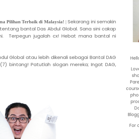
Sekarang ini semakin
a Pilihan Terbaik di Malaysia!
|
 tentang bantal Das Abdul Global. Sana sini cakap
ni. Terpegun jugalah cx! Hebat mana bantal ni
bdul Global atau lebih dikenali sebagai Bantal DAG
Hell
(7) bintang! Patutlah slogan mereka; Ingat DAG,
Lov
sha
Par
cours
pho
pro
Do
Blog
For 