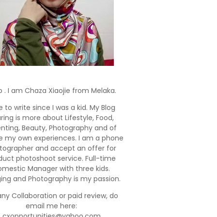
o . I am Chaza Xiaojie from Melaka.
e to write since I was a kid. My Blog
ring is more about Lifestyle, Food,
enting, Beauty, Photography and of
e my own experiences. I am a phone
tographer and accept an offer for
duct photoshoot service. Full-time
mestic Manager with three kids.
ging and Photography is my passion.
any Collaboration or paid review, do
email me here:
cxopportunities@yahoo.com