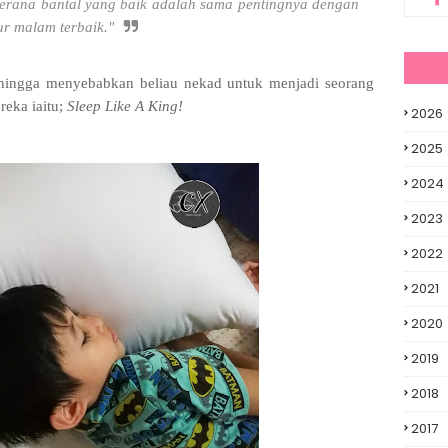
k kerana bantal yang baik adalah sama pentingnya dengan
ur malam terbaik."
hingga menyebabkan beliau nekad untuk menjadi seorang
reka iaitu;
Sleep Like A King!
2026
2025
2024
2023
2022
2021
2020
2019
2018
2017