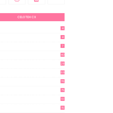
CELOTEH CX
4
4
7
40
29
69
76
75
10
15