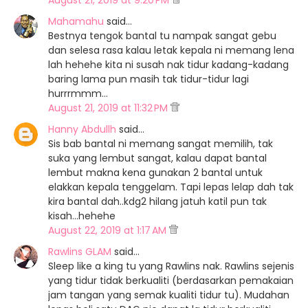
August 21, 2019 at 9:20 PM
Mahamahu
said…
Bestnya tengok bantal tu nampak sangat gebu
dan selesa rasa kalau letak kepala ni memang lena
lah hehehe kita ni susah nak tidur kadang-kadang
baring lama pun masih tak tidur-tidur lagi
hurrrmmm...
August 21, 2019 at 11:32 PM
Hanny Abdullh
said…
Sis bab bantal ni memang sangat memilih, tak
suka yang lembut sangat, kalau dapat bantal
lembut makna kena gunakan 2 bantal untuk
elakkan kepala tenggelam. Tapi lepas lelap dah tak
kira bantal dah..kdg2 hilang jatuh katil pun tak
kisah...hehehe
August 22, 2019 at 1:17 AM
Rawlins GLAM
said…
Sleep like a king tu yang Rawlins nak. Rawlins sejenis
yang tidur tidak berkualiti (berdasarkan pemakaian
jam tangan yang semak kualiti tidur tu). Mudahan