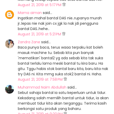
August 21, 2019 at 5:17 PM
Mama aiman
said…
Ingatkan mahal bantal DAS nie..rupanya murah
jr..lepas nie nak join cx jgk la nak jdi pengguna
bantal DAS..hehe..
August 21, 2019 at 5:21 PM
Zandra Zane
said…
Baca punya baca, terus waaa terpaku kat boleh
masuk machine tu. Sebab kita pun banyak
'mematikan' bantal2 yg ada sebab kita tak suka
bantal terlalu lama meski bantal tu kira baru. Ha
gitu. Tggu habis stok bantal baru kita, baru kita nak
try DAS ni. Kita mmg suka stok2 bantal ni. Haha.
August 21, 2019 at 7:58 PM
Muhammad Naim Abdullah
said…
Sebut sahaja bantal ia satu keperluan untuk tidur.
Kekadang salah memilih bantal untuk tidur, ia akan
membuat tidur kita akan terganggu. Terima kasih
berkongsi satu produk yang baharu.