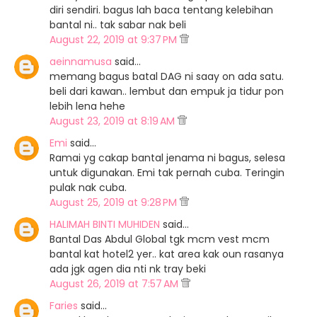
diri sendiri. bagus lah baca tentang kelebihan
bantal ni.. tak sabar nak beli
August 22, 2019 at 9:37 PM
aeinnamusa
said…
memang bagus batal DAG ni saay on ada satu.
beli dari kawan.. lembut dan empuk ja tidur pon
lebih lena hehe
August 23, 2019 at 8:19 AM
Emi
said…
Ramai yg cakap bantal jenama ni bagus, selesa
untuk digunakan. Emi tak pernah cuba. Teringin
pulak nak cuba.
August 25, 2019 at 9:28 PM
HALIMAH BINTI MUHIDEN
said…
Bantal Das Abdul Global tgk mcm vest mcm
bantal kat hotel2 yer.. kat area kak oun rasanya
ada jgk agen dia nti nk tray beki
August 26, 2019 at 7:57 AM
Faries
said…