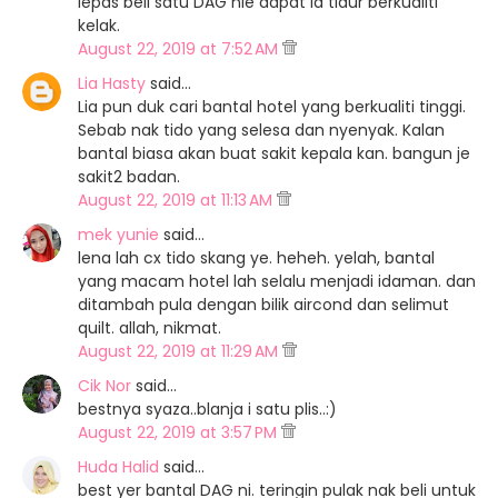
lepas beli satu DAG nie dapat la tidur berkualiti
kelak.
August 22, 2019 at 7:52 AM
Lia Hasty
said…
Lia pun duk cari bantal hotel yang berkualiti tinggi.
Sebab nak tido yang selesa dan nyenyak. Kalan
bantal biasa akan buat sakit kepala kan. bangun je
sakit2 badan.
August 22, 2019 at 11:13 AM
mek yunie
said…
lena lah cx tido skang ye. heheh. yelah, bantal
yang macam hotel lah selalu menjadi idaman. dan
ditambah pula dengan bilik aircond dan selimut
quilt. allah, nikmat.
August 22, 2019 at 11:29 AM
Cik Nor
said…
bestnya syaza..blanja i satu plis..:)
August 22, 2019 at 3:57 PM
Huda Halid
said…
best yer bantal DAG ni. teringin pulak nak beli untuk