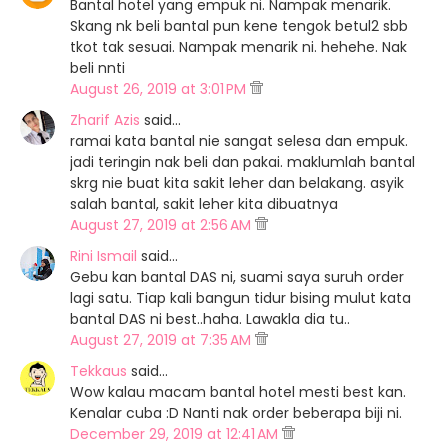
Bantal hotel yang empuk ni. Nampak menarik.
Skang nk beli bantal pun kene tengok betul2 sbb
tkot tak sesuai. Nampak menarik ni. hehehe. Nak
beli nnti
August 26, 2019 at 3:01 PM
Zharif Azis
said…
ramai kata bantal nie sangat selesa dan empuk.
jadi teringin nak beli dan pakai. maklumlah bantal
skrg nie buat kita sakit leher dan belakang. asyik
salah bantal, sakit leher kita dibuatnya
August 27, 2019 at 2:56 AM
Rini Ismail
said…
Gebu kan bantal DAS ni, suami saya suruh order
lagi satu. Tiap kali bangun tidur bising mulut kata
bantal DAS ni best..haha. Lawakla dia tu..
August 27, 2019 at 7:35 AM
Tekkaus
said…
Wow kalau macam bantal hotel mesti best kan.
Kenalar cuba :D Nanti nak order beberapa biji ni.
December 29, 2019 at 12:41 AM