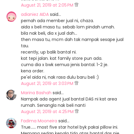
August 21, 2019 at 2:05 PM
adianiez AIDA
said…
pernah ada member jual ni, chaza.
aida x beli masa tu. sebab lom pindah umah.
bila nak beli, dia x jual dah...
then masa tu, mcm dah tak nampak sesape jual
tau.
recently, up balik bantal ni.
kat tepi jalan. kat family store pun ada.
cuma dia x bwk semua jenis bantal. 1-2 je.
kena order.
pe'el aida ni, nak rasa dulu baru beli :)
August 21, 2019 at 3:03 PM
Marina Bashah
said…
Nampak ada agent jual bantal DAS ni kat area
rumah. Senangla nak beli nanti
August 21, 2019 at 4:25 PM
Fadima Mooneira
said…
True...... most five star hotel byk pakai pillow ini.
Memang sedap kepala tido atas bantal das nie.