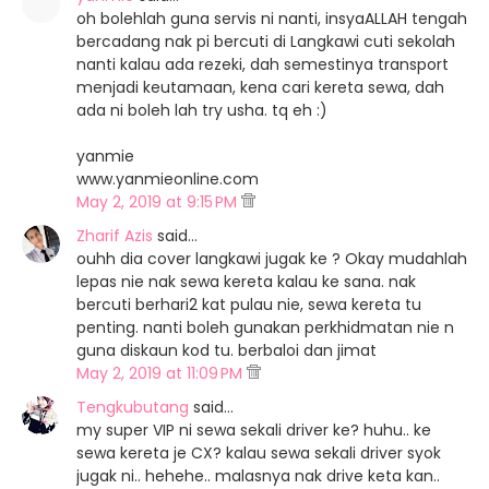
oh bolehlah guna servis ni nanti, insyaALLAH tengah
bercadang nak pi bercuti di Langkawi cuti sekolah
nanti kalau ada rezeki, dah semestinya transport
menjadi keutamaan, kena cari kereta sewa, dah
ada ni boleh lah try usha. tq eh :)
yanmie
www.yanmieonline.com
May 2, 2019 at 9:15 PM
Zharif Azis
said…
ouhh dia cover langkawi jugak ke ? Okay mudahlah
lepas nie nak sewa kereta kalau ke sana. nak
bercuti berhari2 kat pulau nie, sewa kereta tu
penting. nanti boleh gunakan perkhidmatan nie n
guna diskaun kod tu. berbaloi dan jimat
May 2, 2019 at 11:09 PM
Tengkubutang
said…
my super VIP ni sewa sekali driver ke? huhu.. ke
sewa kereta je CX? kalau sewa sekali driver syok
jugak ni.. hehehe.. malasnya nak drive keta kan..