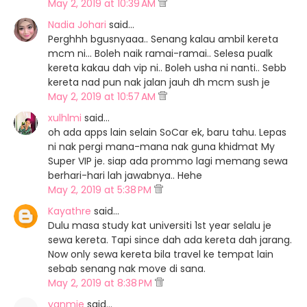
May 2, 2019 at 10:39 AM
Nadia Johari
said…
Perghhh bgusnyaaa.. Senang kalau ambil kereta
mcm ni... Boleh naik ramai-ramai.. Selesa pualk
kereta kakau dah vip ni.. Boleh usha ni nanti.. Sebb
kereta nad pun nak jalan jauh dh mcm sush je
May 2, 2019 at 10:57 AM
xulhlmi
said…
oh ada apps lain selain SoCar ek, baru tahu. Lepas
ni nak pergi mana-mana nak guna khidmat My
Super VIP je. siap ada prommo lagi memang sewa
berhari-hari lah jawabnya.. Hehe
May 2, 2019 at 5:38 PM
Kayathre
said…
Dulu masa study kat universiti 1st year selalu je
sewa kereta. Tapi since dah ada kereta dah jarang.
Now only sewa kereta bila travel ke tempat lain
sebab senang nak move di sana.
May 2, 2019 at 8:38 PM
yanmie
said…