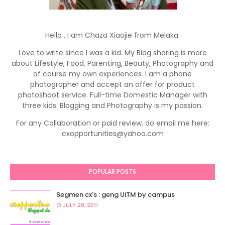
Hello . I am Chaza Xiaojie from Melaka.
Love to write since I was a kid. My Blog sharing is more
about Lifestyle, Food, Parenting, Beauty, Photography and
of course my own experiences. I am a phone
photographer and accept an offer for product
photoshoot service. Full-time Domestic Manager with
three kids. Blogging and Photography is my passion.
For any Collaboration or paid review, do email me here:
cxopportunities@yahoo.com
POPULAR POSTS
Segmen cx's : geng UiTM by campus
JULY 20, 2011