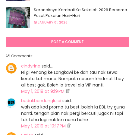
Seronoknya Kembali Ke Sekolah 2026 Bersama
Pusat Pakaian Hari-Hari
JANUARY 01, 2026
POST A COMMENT
18 Comments
cindyrina
said…
Ni gi Penang ke Langkawi ke dah tau nak sewa
kereta kat mana. Nampak macam khidmat they
all best gak. Boleh la travel ala VIP nanti.
May 1, 2019 at 9:19 PM
budakbandunglaici
said…
wah ada kod promo tu best..boleh la BBL try guna
nanti. tengah plan nak pergi bercuti jugak ni tapi
tak tahu lagi nak ke mana hehe
May 1, 2019 at 10:17 PM