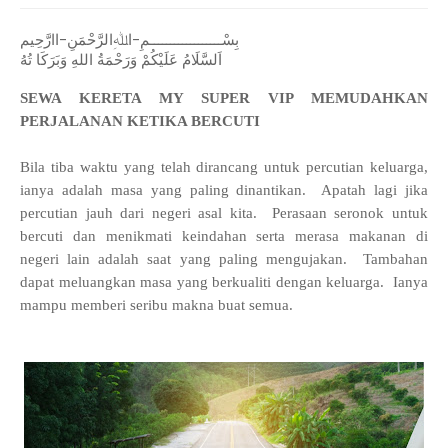
بِسْــــــــــــــــــمِ-اﷲِالرَّحْمَنِ-اارَّحِيم
اَلسَّلَامُ عَلَيْكُمْ وَرَحْمَةُ اللهِ وَبَرَكَا تُهُ
SEWA KERETA MY SUPER VIP MEMUDAHKAN
PERJALANAN KETIKA BERCUTI
Bila tiba waktu yang telah dirancang untuk percutian keluarga,
ianya adalah masa yang paling dinantikan. Apatah lagi jika
percutian jauh dari negeri asal kita. Perasaan seronok untuk
bercuti dan menikmati keindahan serta merasa makanan di
negeri lain adalah saat yang paling mengujakan. Tambahan
dapat meluangkan masa yang berkualiti dengan keluarga. Ianya
mampu memberi seribu makna buat semua.