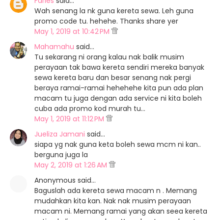
Faries
said…
Wah senang la nk guna kereta sewa. Leh guna
promo code tu. hehehe. Thanks share yer
May 1, 2019 at 10:42 PM
Mahamahu
said…
Tu sekarang ni orang kalau nak balik musim
perayaan tak bawa kereta sendiri mereka banyak
sewa kereta baru dan besar senang nak pergi
beraya ramai-ramai hehehehe kita pun ada plan
macam tu juga dengan ada service ni kita boleh
cuba ada promo kod murah tu...
May 1, 2019 at 11:12 PM
Jueliza Jamani
said…
siapa yg nak guna keta boleh sewa mcm ni kan..
berguna juga la
May 2, 2019 at 1:26 AM
Anonymous said…
Baguslah ada kereta sewa macam n . Memang
mudahkan kita kan. Nak nak musim perayaan
macam ni. Memang ramai yang akan seea kereta