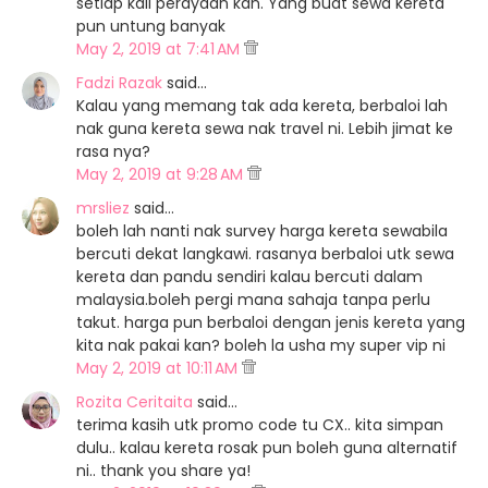
setiap kali perayaan kan. Yang buat sewa kereta
pun untung banyak
May 2, 2019 at 7:41 AM
Fadzi Razak
said…
Kalau yang memang tak ada kereta, berbaloi lah
nak guna kereta sewa nak travel ni. Lebih jimat ke
rasa nya?
May 2, 2019 at 9:28 AM
mrsliez
said…
boleh lah nanti nak survey harga kereta sewabila
bercuti dekat langkawi. rasanya berbaloi utk sewa
kereta dan pandu sendiri kalau bercuti dalam
malaysia.boleh pergi mana sahaja tanpa perlu
takut. harga pun berbaloi dengan jenis kereta yang
kita nak pakai kan? boleh la usha my super vip ni
May 2, 2019 at 10:11 AM
Rozita Ceritaita
said…
terima kasih utk promo code tu CX.. kita simpan
dulu.. kalau kereta rosak pun boleh guna alternatif
ni.. thank you share ya!