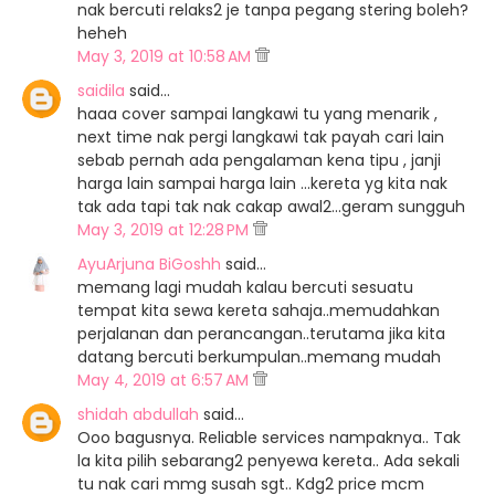
nak bercuti relaks2 je tanpa pegang stering boleh?
heheh
May 3, 2019 at 10:58 AM
saidila
said…
haaa cover sampai langkawi tu yang menarik ,
next time nak pergi langkawi tak payah cari lain
sebab pernah ada pengalaman kena tipu , janji
harga lain sampai harga lain ...kereta yg kita nak
tak ada tapi tak nak cakap awal2...geram sungguh
May 3, 2019 at 12:28 PM
AyuArjuna BiGoshh
said…
memang lagi mudah kalau bercuti sesuatu
tempat kita sewa kereta sahaja..memudahkan
perjalanan dan perancangan..terutama jika kita
datang bercuti berkumpulan..memang mudah
May 4, 2019 at 6:57 AM
shidah abdullah
said…
Ooo bagusnya. Reliable services nampaknya.. Tak
la kita pilih sebarang2 penyewa kereta.. Ada sekali
tu nak cari mmg susah sgt.. Kdg2 price mcm