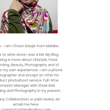
o . I am Chaza Xiaojie from Melaka.
e to write since I was a kid. My Blog
ring is more about Lifestyle, Food,
enting, Beauty, Photography and of
e my own experiences. I am a phone
tographer and accept an offer for
duct photoshoot service. Full-time
mestic Manager with three kids.
ging and Photography is my passion.
any Collaboration or paid review, do
email me here:
cxopportunities@yahoo.com