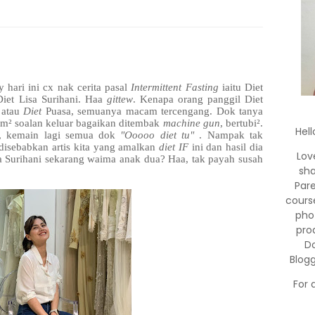
hari ini cx nak cerita pasal
Intermittent Fasting
iaitu Diet
 Diet Lisa Surihani. Haa
gittew
. Kenapa orang panggil Diet
atau
Diet
Puasa, semuanya macam tercengang. Dok tanya
m² soalan keluar bagaikan ditembak
machine gun
, bertubi².
Hell
, kemain lagi semua dok
"Ooooo diet tu"
. Nampak tak
disebabkan artis kita yang amalkan
diet IF
ini dan hasil dia
Lov
 Surihani sekarang waima anak dua? Haa, tak payah susah
sha
Par
cours
pho
pro
Do
Blog
For 