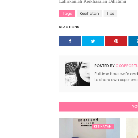
Lahirkanlah Keikhasalan Dihatimu
Tags
Kesihatan
Tips
REACTIONS
POSTED BY
CXOPPORTUN
Fulltime Housewife and
to share own experien
YO
KESIHATAN