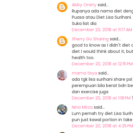
Abby Onety
said…
Rupanya ada nama diet denga
Puasa atau Diet Lisa Surihani
Suka liat dia
December 20, 2018 at 11:17 A
Sherry Go Sharing
said…
good to know as I didn't diet at
diet I would think about it, b
health too.
December 20, 2018 at 12:15 P
mama tisya
said…
ada tgk lisa surihani share psl
perempuan bila berat bdn be
dan exercise juga
December 20, 2018 at 1:18 PM
Nina Mirza
said…
Lum pernah try diet Lisa Suri
pun just kawal portion in take
December 20, 2018 at 4:25 P