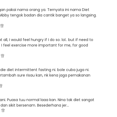
n pakai nama orang ya. Ternyata ini nama Diet
. Abby tengok badan dia cantik banget ya so langsing.
M
 all, I would feel hungry if I do so. lol.. but if need to
ut I feel exercise more important for me, for good
M
 die diet intermittent fasting ni. bole cuba juga ni.
rtambah sure risau kan, nk kena jaga pemakanan
hani. Puasa tuu normal laaa kan. Nina tak diet sangat
 dan sikit bersenam. Besederhana jer...
M