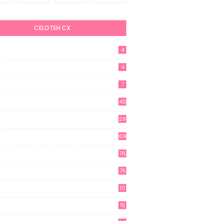
CELOTEH CX
4
4
7
40
29
69
76
75
10
15