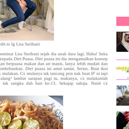
dit to Ig Lisa Surihani
eminat Lisa Surihani sejak dia anak dara lagi. Haha! Suka
k kepada
Diet
Puasa.
Diet
puasa ini dia mengamalkan konsep
gan berpuasa makan dan air manis. Ianya lebih mudah dan
 membebankan.
Diet
puasa ini amat santai. Serius. Buat ikut
k mulakan. Cx mulanya tak rancang pon nak buat
IF
ni tapi
alang² lambat sarapan pagi tu, makanya, cx mulakanlah
h tak sangka dah hari ke-13. Sekajap sahaja. Nanti cx