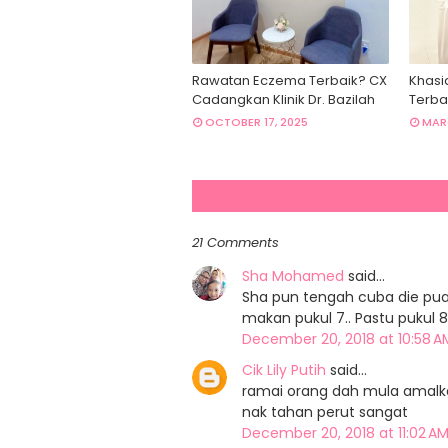
Rawatan Eczema Terbaik? CX
Khasi
Cadangkan Klinik Dr. Bazilah
Terba
OCTOBER 17, 2025
MARC
21 Comments
Sha Mohamed
said…
Sha pun tengah cuba die puasa
makan pukul 7.. Pastu pukul 8
December 20, 2018 at 10:58 
Cik Lily Putih
said…
ramai orang dah mula amalka
nak tahan perut sangat
December 20, 2018 at 11:02 A