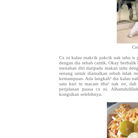
Cre
Cx ni kalau makcik pakcik nak tahu is p
dengan dia sebab cantik. Okay berbali
menahan diri daripada makan iaitu den
senang untuk diamalkan sebab tidak
kemampuan. Ada langkah² dia kalau na
satu hari tu macam tiba² nak
on,
dah 
perjalanan puasa cx ni. Alhamdulilla
kongsikan selebihnya.