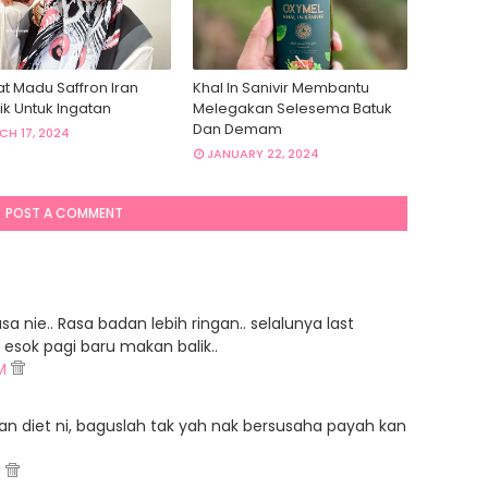
at Madu Saffron Iran
Khal In Sanivir Membantu
ik Untuk Ingatan
Melegakan Selesema Batuk
Dan Demam
H 17, 2024
JANUARY 22, 2024
POST A COMMENT
 nie.. Rasa badan lebih ringan.. selalunya last
 esok pagi baru makan balik..
AM
n diet ni, baguslah tak yah nak bersusaha payah kan
M