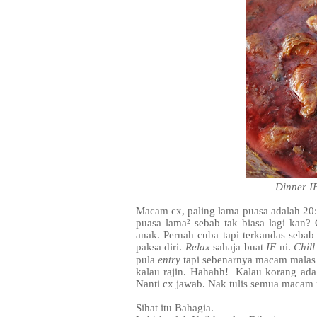
Dinner I
Macam cx, paling lama puasa adalah 20:4
puasa lama² sebab tak biasa lagi kan?
anak. Pernah cuba tapi terkandas sebab 
paksa diri.
Relax
sahaja buat
IF
ni.
Chill
pula
entry
tapi sebenarnya macam malas 
kalau rajin. Hahahh! Kalau korang ada
Nanti cx jawab. Nak tulis semua macam 
Sihat itu Bahagia.