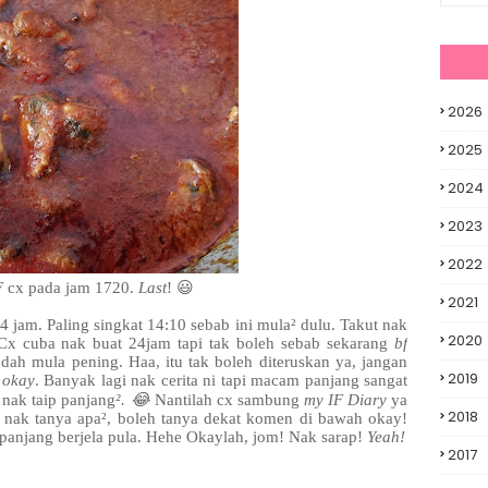
2026
2025
2024
2023
2022
F
cx pada jam 1720.
Last
! 😃
2021
 jam. Paling singkat 14:10 sebab ini mula² dulu. Takut nak
2020
 Cx cuba nak buat 24jam tapi tak boleh sebab sekarang
bf
dah mula pening. Haa, itu tak boleh diteruskan ya, jangan
2019
 okay
. Banyak lagi nak cerita ni tapi macam panjang sangat
nak taip panjang
². 😂
Nantilah cx sambung
my IF Diary
ya
2018
 nak tanya apa², boleh tanya dekat komen di bawah okay!
panjang berjela pula. Hehe Okaylah, jom! Nak sarap!
Yeah!
2017