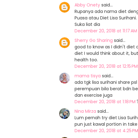
Abby Onety
said…
Rupanya ada nama diet denga
Puasa atau Diet Lisa Surihani
Suka liat dia
December 20, 2018 at 11:17 A
Sherry Go Sharing
said…
good to know as I didn't diet at
diet I would think about it, b
health too.
December 20, 2018 at 12:15 P
mama tisya
said…
ada tgk lisa surihani share psl
perempuan bila berat bdn be
dan exercise juga
December 20, 2018 at 1:18 PM
Nina Mirza
said…
Lum pernah try diet Lisa Suri
pun just kawal portion in take
December 20, 2018 at 4:25 P