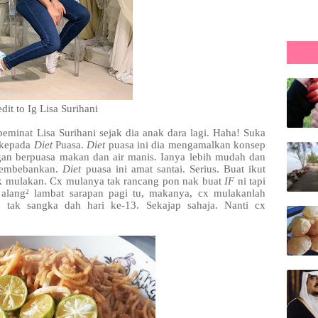
dit to Ig Lisa Surihani
eminat Lisa Surihani sejak dia anak dara lagi. Haha! Suka
k kepada
Diet
Puasa.
Diet
puasa ini dia mengamalkan konsep
gan berpuasa makan dan air manis. Ianya lebih mudah dan
 membebankan.
Diet
puasa ini amat santai. Serius. Buat ikut
k mulakan. Cx mulanya tak rancang pon nak buat
IF
ni tapi
alang² lambat sarapan pagi tu, makanya, cx mulakanlah
h tak sangka dah hari ke-13. Sekajap sahaja. Nanti cx