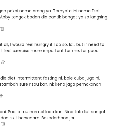
n pakai nama orang ya. Ternyata ini nama Diet
. Abby tengok badan dia cantik banget ya so langsing.
M
 all, I would feel hungry if I do so. lol.. but if need to
ut I feel exercise more important for me, for good
M
 die diet intermittent fasting ni. bole cuba juga ni.
rtambah sure risau kan, nk kena jaga pemakanan
hani. Puasa tuu normal laaa kan. Nina tak diet sangat
 dan sikit bersenam. Besederhana jer...
M