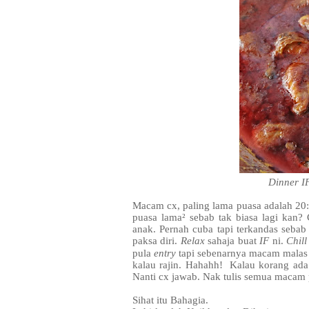
Dinner I
Macam cx, paling lama puasa adalah 20:4
puasa lama² sebab tak biasa lagi kan?
anak. Pernah cuba tapi terkandas sebab 
paksa diri.
Relax
sahaja buat
IF
ni.
Chill
pula
entry
tapi sebenarnya macam malas 
kalau rajin. Hahahh! Kalau korang ada
Nanti cx jawab. Nak tulis semua macam 
Sihat itu Bahagia.