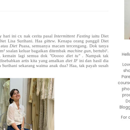
hari ini cx nak cerita pasal
Intermittent Fasting
iaitu Diet
 Diet Lisa Surihani. Haa
gittew
. Kenapa orang panggil Diet
atau
Diet
Puasa, semuanya macam tercengang. Dok tanya
m² soalan keluar bagaikan ditembak
machine gun
, bertubi².
Hell
, kemain lagi semua dok
"Ooooo diet tu"
. Nampak tak
disebabkan artis kita yang amalkan
diet IF
ini dan hasil dia
Lov
 Surihani sekarang waima anak dua? Haa, tak payah susah
sha
Par
cours
pho
pro
Do
Blog
For 