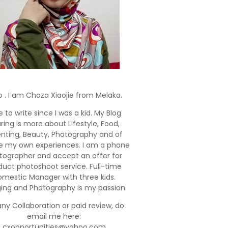
o . I am Chaza Xiaojie from Melaka.
e to write since I was a kid. My Blog
ring is more about Lifestyle, Food,
enting, Beauty, Photography and of
e my own experiences. I am a phone
tographer and accept an offer for
duct photoshoot service. Full-time
mestic Manager with three kids.
ging and Photography is my passion.
any Collaboration or paid review, do
email me here:
cxopportunities@yahoo.com