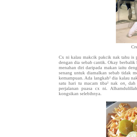
Cre
Cx ni kalau makcik pakcik nak tahu is p
dengan dia sebab cantik. Okay berbali
menahan diri daripada makan iaitu den
senang untuk diamalkan sebab tidak
kemampuan. Ada langkah² dia kalau na
satu hari tu macam tiba² nak
on,
dah 
perjalanan puasa cx ni. Alhamdulilla
kongsikan selebihnya.