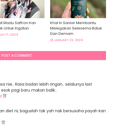
at Madu Saffron Iran
Khal In Sanivir Membantu
ik Untuk Ingatan
Melegakan Selesema Batuk
Dan Demam
H 17, 2024
JANUARY 22, 2024
POST A COMMENT
 nie.. Rasa badan lebih ringan.. selalunya last
 esok pagi baru makan balik..
AM
n diet ni, baguslah tak yah nak bersusaha payah kan
M