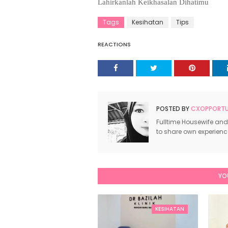
Lahirkanlah Keikhasalan Dihatimu
Tags
Kesihatan
Tips
REACTIONS
POSTED BY
CXOPPORTUN
Fulltime Housewife and
to share own experien
YO
KESIHATAN