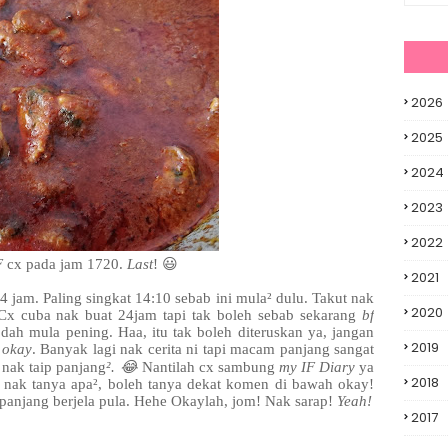
2026
2025
2024
2023
2022
F
cx pada jam 1720.
Last
! 😃
2021
 jam. Paling singkat 14:10 sebab ini mula² dulu. Takut nak
2020
 Cx cuba nak buat 24jam tapi tak boleh sebab sekarang
bf
dah mula pening. Haa, itu tak boleh diteruskan ya, jangan
2019
 okay
. Banyak lagi nak cerita ni tapi macam panjang sangat
nak taip panjang
². 😂
Nantilah cx sambung
my IF Diary
ya
2018
 nak tanya apa², boleh tanya dekat komen di bawah okay!
panjang berjela pula. Hehe Okaylah, jom! Nak sarap!
Yeah!
2017