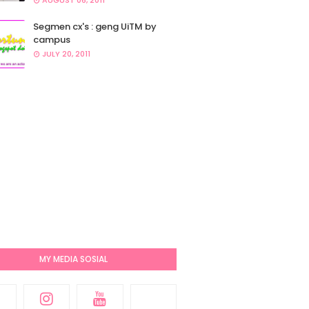
AUGUST 06, 2011
Segmen cx's : geng UiTM by
campus
JULY 20, 2011
MY MEDIA SOSIAL