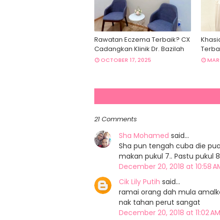
Rawatan Eczema Terbaik? CX
Khasi
Cadangkan Klinik Dr. Bazilah
Terba
OCTOBER 17, 2025
MARC
21 Comments
Sha Mohamed
said…
Sha pun tengah cuba die puasa
makan pukul 7.. Pastu pukul 8
December 20, 2018 at 10:58 
Cik Lily Putih
said…
ramai orang dah mula amalka
nak tahan perut sangat
December 20, 2018 at 11:02 A