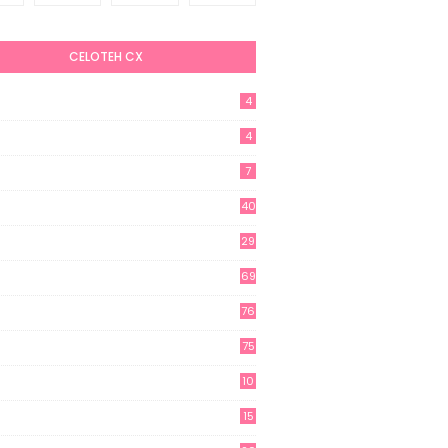
CELOTEH CX
4
4
7
40
29
69
76
75
10
15