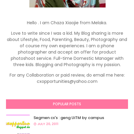
Hello . I am Chaza Xiaojie from Melaka.
Love to write since I was a kid. My Blog sharing is more
about Lifestyle, Food, Parenting, Beauty, Photography and
of course my own experiences. I am a phone
photographer and accept an offer for product
photoshoot service. Full-time Domestic Manager with
three kids. Blogging and Photography is my passion.
For any Collaboration or paid review, do email me here:
cxopportunities@yahoo.com
POPULAR POSTS
Segmen cx's : geng UiTM by campus
JULY 20, 2011