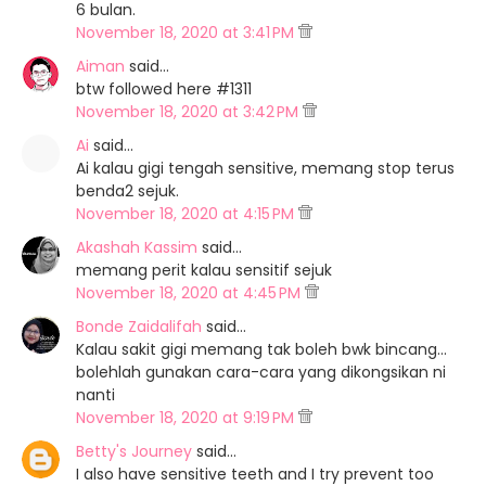
6 bulan.
November 18, 2020 at 3:41 PM
Aiman
said…
btw followed here #1311
November 18, 2020 at 3:42 PM
Ai
said…
Ai kalau gigi tengah sensitive, memang stop terus
benda2 sejuk.
November 18, 2020 at 4:15 PM
Akashah Kassim
said…
memang perit kalau sensitif sejuk
November 18, 2020 at 4:45 PM
Bonde Zaidalifah
said…
Kalau sakit gigi memang tak boleh bwk bincang...
bolehlah gunakan cara-cara yang dikongsikan ni
nanti
November 18, 2020 at 9:19 PM
Betty's Journey
said…
I also have sensitive teeth and I try prevent too