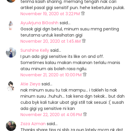
terima kasih sharing. memang tengah nak cari
artikel pasal gigi sensitif pun. hehe kebetulan pulak.
November 19, 2020 at 3:22 PM
AyuArjuna BiGoshh
said…
Gosok gigi dgn betul, minum susu mmg penting
terutama untuk kesihatan gigi
November 20, 2020 at 1:45 AM
Sunshine Kelly
said…
I pun ada gigi sensitive its like on and off.
Sometimes kalau makan makanan terlalu manis
atau minum ais boleh rasa ngilu.
November 21, 2020 at 10:00 PM
Atie Zieya
said…
nak minum susu tu tak mampu... i takleh la nak
minum susu ..huhuh... tak kena dgn tekak... but dah
cuba byk kali tukar ubat gigi still tak sesuai :( susah
ada gigi yg sensitive ni kan
November 22, 2020 at 4:06 PM
Zaza Azman
said…
Thanks share tips ni sbb za pun lately mcm nk dpt