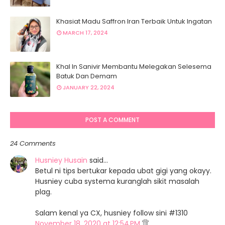
Khasiat Madu Saffron Iran Terbaik Untuk Ingatan
MARCH 17, 2024
Khal In Sanivir Membantu Melegakan Selesema
Batuk Dan Demam
JANUARY 22, 2024
POST A COMMENT
24 Comments
Husniey Husain
said…
Betul ni tips bertukar kepada ubat gigi yang okayy.
Husniey cuba systema kuranglah sikit masalah
plag.
Salam kenal ya CX, husniey follow sini #1310
November 18, 2020 at 12:54 PM