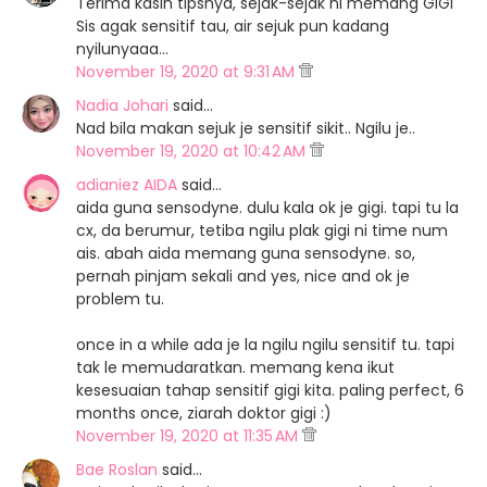
Terima kasih tipsnya, sejak-sejak ni memang GIGI
Sis agak sensitif tau, air sejuk pun kadang
nyilunyaaa...
November 19, 2020 at 9:31 AM
Nadia Johari
said…
Nad bila makan sejuk je sensitif sikit.. Ngilu je..
November 19, 2020 at 10:42 AM
adianiez AIDA
said…
aida guna sensodyne. dulu kala ok je gigi. tapi tu la
cx, da berumur, tetiba ngilu plak gigi ni time num
ais. abah aida memang guna sensodyne. so,
pernah pinjam sekali and yes, nice and ok je
problem tu.
once in a while ada je la ngilu ngilu sensitif tu. tapi
tak le memudaratkan. memang kena ikut
kesesuaian tahap sensitif gigi kita. paling perfect, 6
months once, ziarah doktor gigi :)
November 19, 2020 at 11:35 AM
Bae Roslan
said…