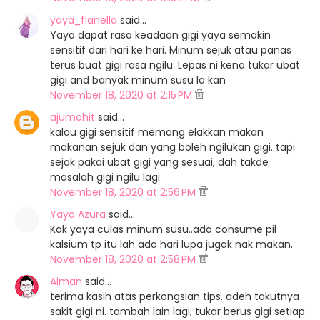
yaya_flanella
said…
Yaya dapat rasa keadaan gigi yaya semakin
sensitif dari hari ke hari. Minum sejuk atau panas
terus buat gigi rasa ngilu. Lepas ni kena tukar ubat
gigi and banyak minum susu la kan
November 18, 2020 at 2:15 PM
ajumohit
said…
kalau gigi sensitif memang elakkan makan
makanan sejuk dan yang boleh ngilukan gigi. tapi
sejak pakai ubat gigi yang sesuai, dah takde
masalah gigi ngilu lagi
November 18, 2020 at 2:56 PM
Yaya Azura
said…
Kak yaya culas minum susu..ada consume pil
kalsium tp itu lah ada hari lupa jugak nak makan.
November 18, 2020 at 2:58 PM
Aiman
said…
terima kasih atas perkongsian tips. adeh takutnya
sakit gigi ni. tambah lain lagi, tukar berus gigi setiap