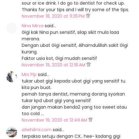
sour or ice drink. I do go to dentist for check up.
Thanks for your tips and I will try some of the tips.
November 18, 2020 at 11:35 PM
Nina Mirza
said…
Gigi kak Nina pun sensitif, silap sikit mula laaa
merana.
Dengan ubat Gigi sensitif, Alhamdulillah sakit Gigi
kurang.
Faktor usia kot, Gigi mudah sensitif
November 19, 2020 at 12:18 AM
Mrs Pip
said…
tukar ubat gigi kepada ubat gigi yang sensitif tu
kita pun buat.
pernah tanya dentist, memang dorang syorkan
tukar kpd ubat gigi yang sensitif
dan jangan makan benda2 yang too sweet atau
too cold ...
November 19, 2020 at 12:49 AM
atiehilmi.com
said…
terpaksa setuju dengan CX.. hee~ kadang gigi