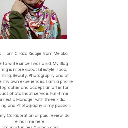
o . I am Chaza Xiaojie from Melaka.
e to write since I was a kid. My Blog
ring is more about Lifestyle, Food,
enting, Beauty, Photography and of
e my own experiences. I am a phone
tographer and accept an offer for
duct photoshoot service. Full-time
mestic Manager with three kids.
ging and Photography is my passion.
any Collaboration or paid review, do
email me here:
cxopportunities@yahoo.com