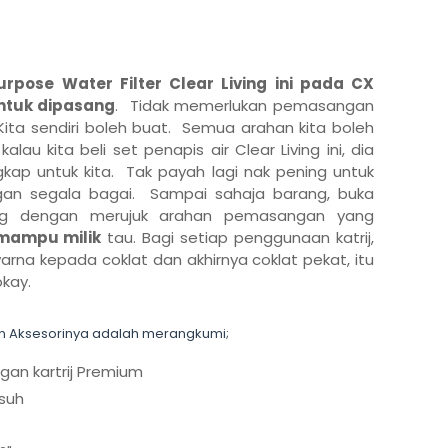
rpose Water Filter Clear Living ini pada CX
ntuk dipasang
. Tidak memerlukan pemasangan
Kita sendiri boleh buat. Semua arahan kita boleh
alau kita beli set penapis air Clear Living ini, dia
ap untuk kita. Tak payah lagi nak pening untuk
an segala bagai. Sampai sahaja barang, buka
ang dengan merujuk arahan pemasangan yang
mampu milik
tau. Bagi setiap penggunaan katrij,
warna kepada coklat dan akhirnya coklat pekat, itu
kay.
dan Aksesorinya adalah merangkumi;
gan kartrij Premium
asuh