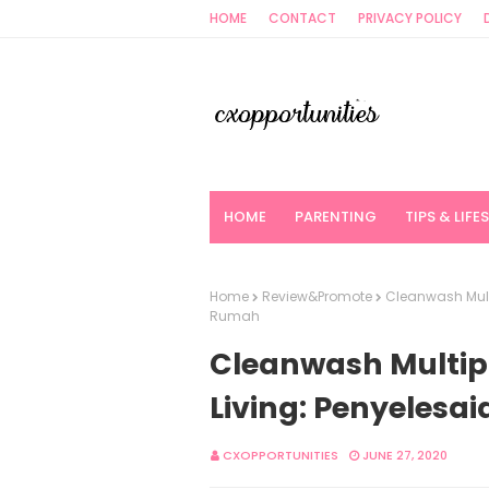
HOME
CONTACT
PRIVACY POLICY
HOME
PARENTING
TIPS & LIFE
Home
Review&Promote
Cleanwash Multi
Rumah
Cleanwash Multipu
Living: Penyelesa
CXOPPORTUNITIES
JUNE 27, 2020