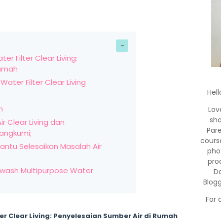
 Filter Clear Living:
Rumah
ter Filter Clear Living
Hell
h
Lov
sha
r Clear Living dan
Par
angkumi;
cours
 Bantu Selesaikan Masalah Air
pho
pro
ash Multipurpose Water
Do
Blog
For 
r Clear Living: Penyelesaian Sumber Air di Rumah