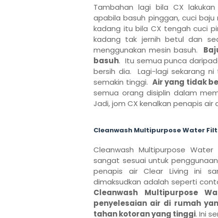
Tambahan lagi bila CX lakuka
apabila basuh pinggan, cuci ba
kadang itu bila CX tengah cuci pi
kadang tak jernih betul dan se
menggunakan mesin basuh.
Baj
basuh
. Itu semua punca daripada
bersih dia. Lagi-lagi sekarang n
semakin tinggi.
Air yang tidak b
semua orang disiplin dalam meme
Jadi, jom CX kenalkan penapis air 
Cleanwash Multipurpose Water Filte
Cleanwash Multipurpose Water F
sangat sesuai untuk penggunaan d
penapis air Clear Living ini
dimaksudkan adalah seperti conto
Cleanwash Multipurpose Wat
penyelesaian air di rumah ya
tahan kotoran yang tinggi
. Ini 