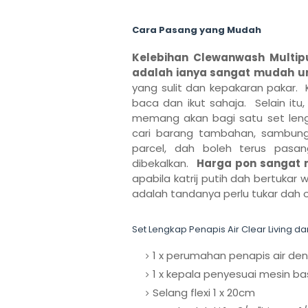
Cara Pasang yang Mudah
Kelebihan Clewanwash Multipu
adalah ianya sangat mudah u
yang sulit dan kepakaran pakar. 
baca dan ikut sahaja. Selain itu, k
memang akan bagi satu set lengk
cari barang tambahan, sambung
parcel, dah boleh terus pas
dibekalkan.
Harga pon sangat 
apabila katrij putih dah bertukar 
adalah tandanya perlu tukar dah o
Set Lengkap Penapis Air Clear Living 
1 x perumahan penapis air den
1 x kepala penyesuai mesin b
Selang flexi 1 x 20cm