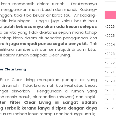
n kerja membersih dalam rumah. Terutamanya
ju menggunakan mesin basuh dan mandi. Kadang-
nggan, tiba-tiba keluar air karat tau. Air kadang-
dikit kekuningan. Begitu juga kalau basuh baju
u putih kebiasannya akan ada kesan selepas
2026
 air kita yang tidak diketahui sejauh mana tahap
2025
i tahap klorin dalam air seharian penggunaan kita
ersih juga menjadi punca segala penyakit.
Tak
2024
lihara sumber asli dan semulajadi di bumi kita.
2023
di dalam rumah daripada Clear Living.
2022
r Clear Living
2021
ilter Clear Living merupakan penapis air yang
2020
i rumah. Tidak kira rumah kita kecil atau besar,
2019
 sangat disyorkan. Penggunaan di rumah yang
h mesin basuh, air mandian (shower) dan singki.
2018
er Filter Clear Living ini sangat adalah
ng terbaik kerana ianya dicipta dengan daya
2017
serius tau sebab ianya mampu dan berfungsi untuk;