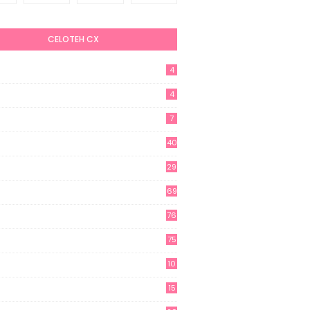
CELOTEH CX
4
4
7
40
29
69
76
75
10
15