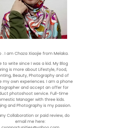
o . I am Chaza Xiaojie from Melaka.
e to write since I was a kid. My Blog
ring is more about Lifestyle, Food,
enting, Beauty, Photography and of
e my own experiences. I am a phone
tographer and accept an offer for
duct photoshoot service. Full-time
mestic Manager with three kids.
ging and Photography is my passion.
any Collaboration or paid review, do
email me here:
cxopportunities@yahoo.com