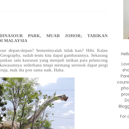
DINASOUR PARK, MUAR JOHOR; TARIKAN
I MALAYSIA
our depan-depan? Semestinyalah tidak kan? Hihi. Kalau
Hell
l Geography, sudah tentu kita dapat gambarannya. Sekarang
ngunkan satu kawasan yang menjadi tarikan para pelancong
Lov
 kawasannya sederhana tetapi memang seronok dapat pergi
sha
eruja, mak dia pon sama naik. Haha.
Par
cours
pho
pro
Do
Blog
For 