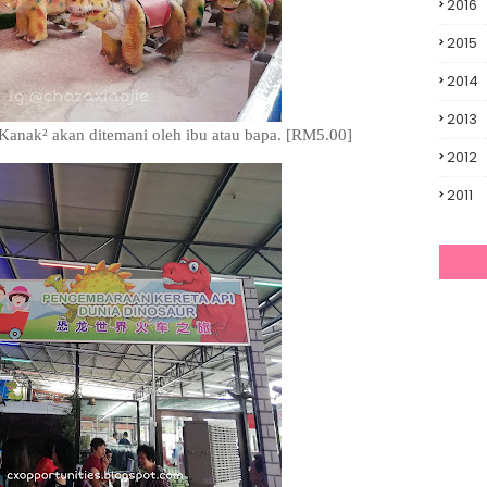
2016
2015
2014
2013
anak² akan ditemani oleh ibu atau bapa. [RM5.00]
2012
2011