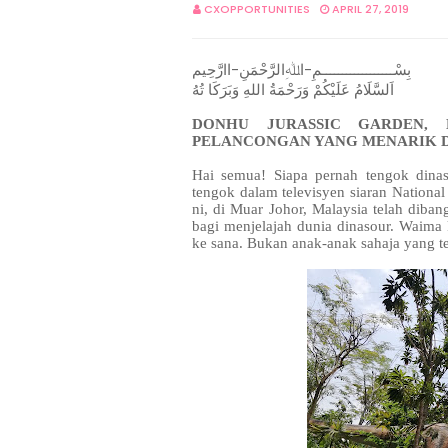
CXOPPORTUNITIES
APRIL 27, 2019
بِسْــــــــــــــــــمِ-اﷲِالرَّحْمَنِ-اارَّحِيم
اَلسَّلَامُ عَلَيْكُمْ وَرَحْمَةُ اللهِ وَبَرَكَا تُهُ
DONHU JURASSIC GARDEN, 
PELANCONGAN YANG MENARIK D
Hai semua! Siapa pernah tengok dinas
tengok dalam televisyen siaran Nationa
ni, di Muar Johor, Malaysia telah diba
bagi menjelajah dunia dinasour. Waima
ke sana. Bukan anak-anak sahaja yang t