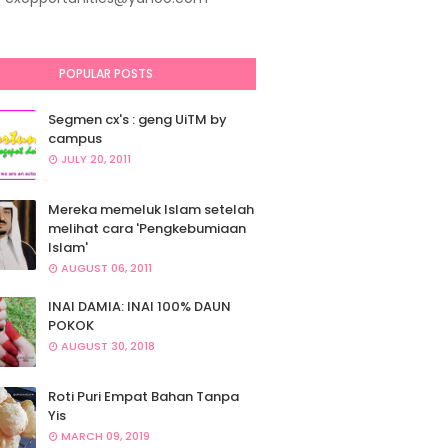
POPULAR POSTS
Segmen cx's : geng UiTM by
campus
JULY 20, 2011
Mereka memeluk Islam setelah
melihat cara 'Pengkebumiaan
Islam'
AUGUST 06, 2011
INAI DAMIA: INAI 100% DAUN
POKOK
AUGUST 30, 2018
Roti Puri Empat Bahan Tanpa
Yis
MARCH 09, 2019