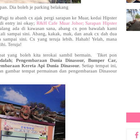
an. Dia boleh je parking belakang
Pagi tu abanh cx ajak pergi sarapan ke Muar, kedai Hipster
di entry ini okay;
R&H Cafe Muar Johor; Sarapan Hipster
lang ada di kawasan sana, abang cx pon bawalah kami
ali sampai sini. Abang, kakak, mak, dan anak cx dah dua
a sampai sini. Cx yang teruja lebih. Hahah! Yelah, mana
ihi. Teruja!
at yang boleh kita terokai sambil bermain. Tiket pon
dalah; Pengembaraan Dunia Dinasour, Bumper Car,
embaraan Kereta Api Dunia Dinasour.
Setiap tempat ini,
kan gambar tempat permainan dan pengembaraan Dinasour