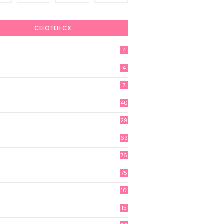
CELOTEH CX
4
4
7
40
29
69
76
75
10
15