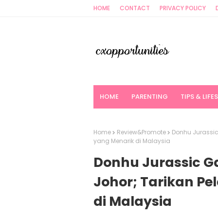
HOME
CONTACT
PRIVACY POLICY
HOME
PARENTING
TIPS & LIFE
Home
Review&Promote
Donhu Jurassic
yang Menarik di Malaysia
Donhu Jurassic G
Johor; Tarikan P
di Malaysia