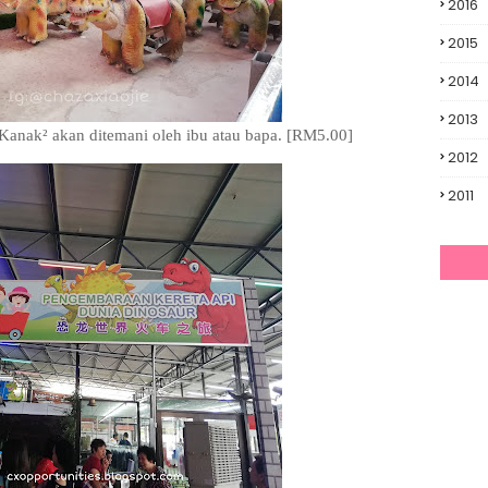
2016
2015
2014
2013
anak² akan ditemani oleh ibu atau bapa. [RM5.00]
2012
2011