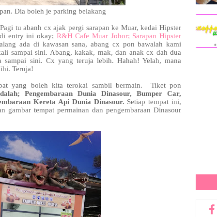
an. Dia boleh je parking belakang
Pagi tu abanh cx ajak pergi sarapan ke Muar, kedai Hipster
di entry ini okay;
R&H Cafe Muar Johor; Sarapan Hipster
lang ada di kawasan sana, abang cx pon bawalah kami
ali sampai sini. Abang, kakak, mak, dan anak cx dah dua
a sampai sini. Cx yang teruja lebih. Hahah! Yelah, mana
ihi. Teruja!
at yang boleh kita terokai sambil bermain. Tiket pon
dalah; Pengembaraan Dunia Dinasour, Bumper Car,
embaraan Kereta Api Dunia Dinasour.
Setiap tempat ini,
kan gambar tempat permainan dan pengembaraan Dinasour