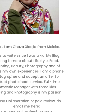
o . I am Chaza Xiaojie from Melaka.
e to write since I was a kid. My Blog
ring is more about Lifestyle, Food,
enting, Beauty, Photography and of
e my own experiences. I am a phone
tographer and accept an offer for
duct photoshoot service. Full-time
mestic Manager with three kids.
ging and Photography is my passion.
any Collaboration or paid review, do
email me here:
cxopportunities@yahoo.com