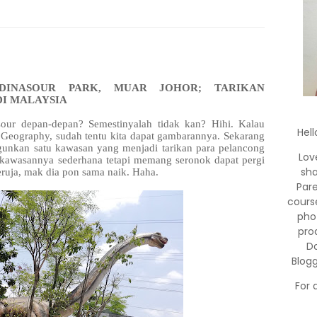
DINASOUR PARK, MUAR JOHOR; TARIKAN
I MALAYSIA
our depan-depan? Semestinyalah tidak kan? Hihi. Kalau
Hell
l Geography, sudah tentu kita dapat gambarannya. Sekarang
ngunkan satu kawasan yang menjadi tarikan para pelancong
Lov
 kawasannya sederhana tetapi memang seronok dapat pergi
sha
eruja, mak dia pon sama naik. Haha.
Par
cours
pho
pro
Do
Blog
For 