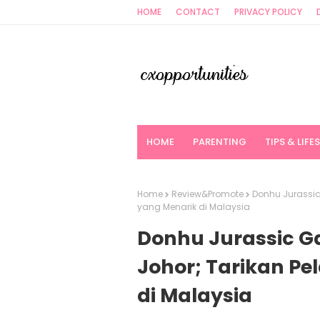
HOME
CONTACT
PRIVACY POLICY
HOME
PARENTING
TIPS & LIFE
Home
Review&Promote
Donhu Jurassic
yang Menarik di Malaysia
Donhu Jurassic G
Johor; Tarikan P
di Malaysia