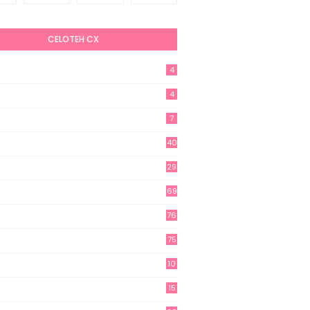
CELOTEH CX
4
4
7
40
29
69
76
75
10
15