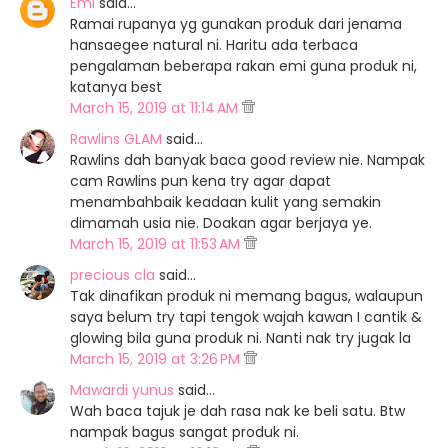
Emi
said…
Ramai rupanya yg gunakan produk dari jenama
hansaegee natural ni. Haritu ada terbaca
pengalaman beberapa rakan emi guna produk ni,
katanya best
March 15, 2019 at 11:14 AM
Rawlins GLAM
said…
Rawlins dah banyak baca good review nie. Nampak
cam Rawlins pun kena try agar dapat
menambahbaik keadaan kulit yang semakin
dimamah usia nie. Doakan agar berjaya ye.
March 15, 2019 at 11:53 AM
precious cla
said…
Tak dinafikan produk ni memang bagus, walaupun
saya belum try tapi tengok wajah kawan I cantik &
glowing bila guna produk ni. Nanti nak try jugak la
March 15, 2019 at 3:26 PM
Mawardi yunus
said…
Wah baca tajuk je dah rasa nak ke beli satu. Btw
nampak bagus sangat produk ni.