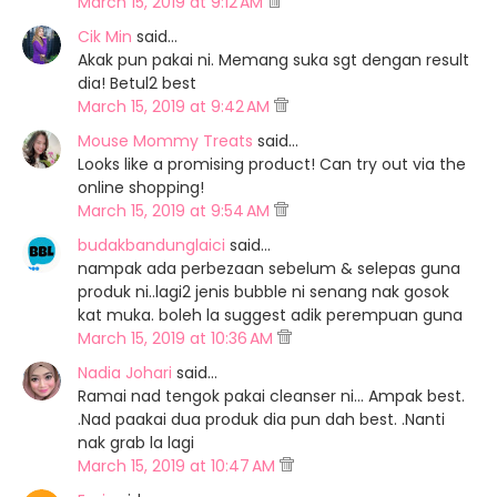
March 15, 2019 at 9:12 AM
Cik Min
said…
Akak pun pakai ni. Memang suka sgt dengan result
dia! Betul2 best
March 15, 2019 at 9:42 AM
Mouse Mommy Treats
said…
Looks like a promising product! Can try out via the
online shopping!
March 15, 2019 at 9:54 AM
budakbandunglaici
said…
nampak ada perbezaan sebelum & selepas guna
produk ni..lagi2 jenis bubble ni senang nak gosok
kat muka. boleh la suggest adik perempuan guna
March 15, 2019 at 10:36 AM
Nadia Johari
said…
Ramai nad tengok pakai cleanser ni... Ampak best.
.Nad paakai dua produk dia pun dah best. .Nanti
nak grab la lagi
March 15, 2019 at 10:47 AM