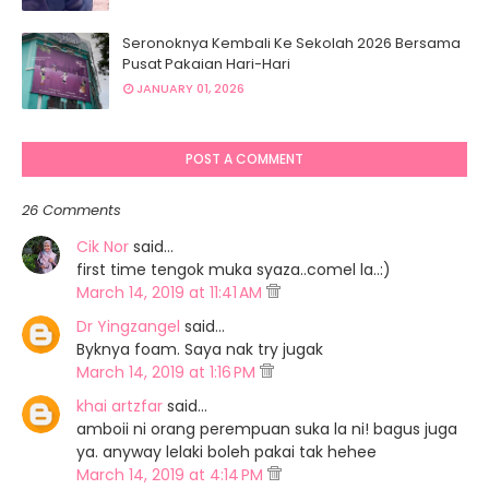
Seronoknya Kembali Ke Sekolah 2026 Bersama
Pusat Pakaian Hari-Hari
JANUARY 01, 2026
POST A COMMENT
26 Comments
Cik Nor
said…
first time tengok muka syaza..comel la..:)
March 14, 2019 at 11:41 AM
Dr Yingzangel
said…
Byknya foam. Saya nak try jugak
March 14, 2019 at 1:16 PM
khai artzfar
said…
amboii ni orang perempuan suka la ni! bagus juga
ya. anyway lelaki boleh pakai tak hehee
March 14, 2019 at 4:14 PM