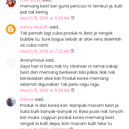
mek yunie
said…
memang best kan guna pencuci ni. lembut je, kulit
jadi tak kering
March 15, 2019 at 6:39 AM
Hanny Abdullh
said…
Tak pernah lagi cuba produk ni. Best je tengok
bubble tu. Sure bagus sebab dr aloe vera. Bolehlah
sis cuba nanti
March 15, 2019 at 7:22 AM
Anonymous said…
Saya hari ni baru nak try cleanser ni ramai cakap
best dan memang berkesan bila pakai. Nak nak
berasaskan aloe kan Produk korea memang
selamat digunakan Tak perlu ragu ragu
March 15, 2019 at 8:39 AM
Dikbee
said…
Produk ni dari korea kan. Nampak macam best je.
Suka buih banyak-banyak ni. Rasa puas nak tonyoh
kat muka. Lagipun produk korea memang best.
tengok la kulit depa, licin macam kulit telur tu