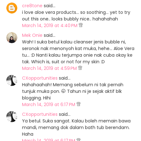
cre8tone
said…
i love aloe vera products... so soothing... yet to try
out this one.. looks bubbly nice.. hahahahah
March 14, 2019 at 4:40 PM
Mek Onie
said…
Wah! I suka betul kalau cleanser jenis bubble ni,
seronok nak menonyoh kat muka, hehe... Aloe Vera
tu... :D Nanti kalau terjumpa onie nak cuba okay ke
tak. Which is, suit or not for my skin :D
March 14, 2019 at 4:59 PM
CXopportunities
said…
Hahahaahah! Memang sebelum ni tak pernah
tunjuk muka pon. 🤭 Tahun ni je sejak aktif blk
blogging. Hihi
March 14, 2019 at 6:17 PM
CXopportunities
said…
Ya betul. Suka sangat. Kalau boleh memain bawa
mandi, memang dok dalam bath tub berendam.
Haha
March 14, 2019 at 6:17 PM