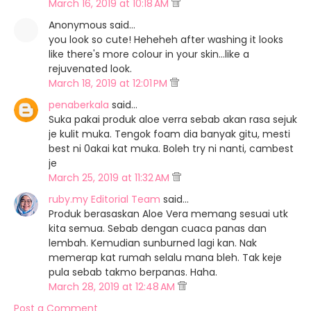
March 16, 2019 at 10:18 AM
Anonymous said…
you look so cute! Heheheh after washing it looks
like there's more colour in your skin...like a
rejuvenated look.
March 18, 2019 at 12:01 PM
penaberkala
said…
Suka pakai produk aloe verra sebab akan rasa sejuk
je kulit muka. Tengok foam dia banyak gitu, mesti
best ni 0akai kat muka. Boleh try ni nanti, cambest
je
March 25, 2019 at 11:32 AM
ruby.my Editorial Team
said…
Produk berasaskan Aloe Vera memang sesuai utk
kita semua. Sebab dengan cuaca panas dan
lembah. Kemudian sunburned lagi kan. Nak
memerap kat rumah selalu mana bleh. Tak keje
pula sebab takmo berpanas. Haha.
March 28, 2019 at 12:48 AM
Post a Comment