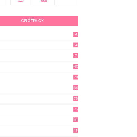
CELOTEH CX
4
4
7
40
29
69
76
75
10
15