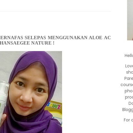
BERNAFAS SELEPAS MENGGUNAKAN ALOE AC
HANSAEGEE NATURE !
Hell
Lov
sha
Par
cours
pho
pro
Do
Blog
For 