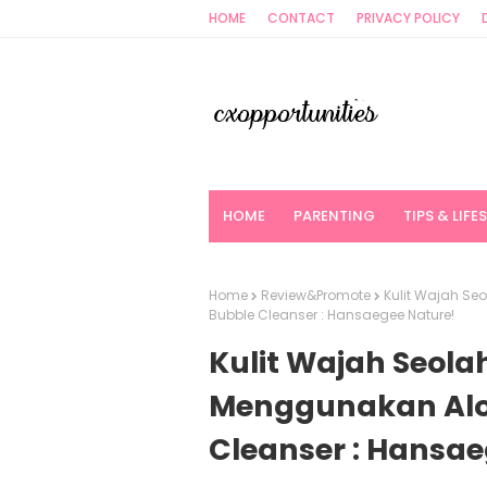
HOME
CONTACT
PRIVACY POLICY
HOME
PARENTING
TIPS & LIFE
Home
Review&Promote
Kulit Wajah Se
Bubble Cleanser : Hansaegee Nature!
Kulit Wajah Seola
Menggunakan Alo
Cleanser : Hansae