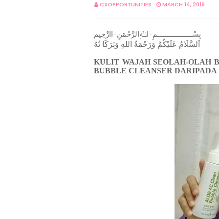
CXOPPORTUNITIES
MARCH 14, 2019
بِسْــــــــــــــــــمِ-اﷲِالرَّحْمَنِ-اارَّحِيم
اَلسَّلَامُ عَلَيْكُمْ وَرَحْمَةُ اللهِ وَبَرَكَا تُهُ
KULIT WAJAH SEOLAH-OLAH 
BUBBLE CLEANSER DARIPADA 