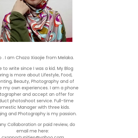
o . I am Chaza Xiaojie from Melaka.
e to write since I was a kid. My Blog
ring is more about Lifestyle, Food,
enting, Beauty, Photography and of
e my own experiences. I am a phone
tographer and accept an offer for
duct photoshoot service. Full-time
mestic Manager with three kids.
ging and Photography is my passion.
any Collaboration or paid review, do
email me here:
cxopportunities@yahoo.com