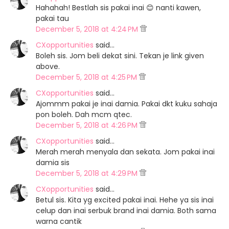
Hahahah! Bestlah sis pakai inai 😊 nanti kawen,
pakai tau
December 5, 2018 at 4:24 PM
CXopportunities
said…
Boleh sis. Jom beli dekat sini. Tekan je link given
above.
December 5, 2018 at 4:25 PM
CXopportunities
said…
Ajommm pakai je inai damia. Pakai dkt kuku sahaja
pon boleh. Dah mcm qtec.
December 5, 2018 at 4:26 PM
CXopportunities
said…
Merah merah menyala dan sekata. Jom pakai inai
damia sis
December 5, 2018 at 4:29 PM
CXopportunities
said…
Betul sis. Kita yg excited pakai inai. Hehe ya sis inai
celup dan inai serbuk brand inai damia. Both sama
warna cantik