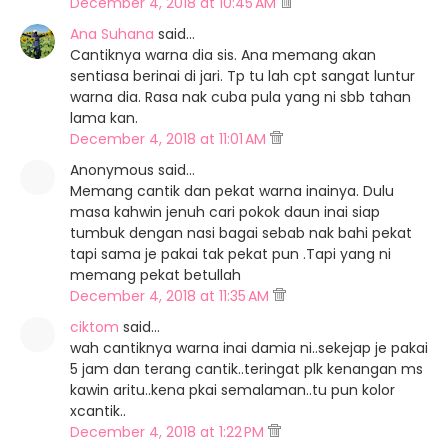
December 4, 2018 at 10:45 AM
Ana Suhana
said…
Cantiknya warna dia sis. Ana memang akan
sentiasa berinai di jari. Tp tu lah cpt sangat luntur
warna dia. Rasa nak cuba pula yang ni sbb tahan
lama kan.
December 4, 2018 at 11:01 AM
Anonymous said…
Memang cantik dan pekat warna inainya. Dulu
masa kahwin jenuh cari pokok daun inai siap
tumbuk dengan nasi bagai sebab nak bahi pekat
tapi sama je pakai tak pekat pun .Tapi yang ni
memang pekat betullah
December 4, 2018 at 11:35 AM
ciktom
said…
wah cantiknya warna inai damia ni..sekejap je pakai
5 jam dan terang cantik..teringat plk kenangan ms
kawin aritu..kena pkai semalaman..tu pun kolor
xcantik..
December 4, 2018 at 1:22 PM