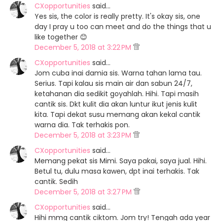
CXopportunities
said…
Yes sis, the color is really pretty. It's okay sis, one
day I pray u too can meet and do the things that u
like together 😊
December 5, 2018 at 3:22 PM
CXopportunities
said…
Jom cuba inai damia sis. Warna tahan lama tau.
Serius. Tapi kalau sis main air dan sabun 24/7,
ketahanan dia sedikit goyahlah. Hihi. Tapi masih
cantik sis. Dkt kulit dia akan luntur ikut jenis kulit
kita. Tapi dekat susu memang akan kekal cantik
warna dia. Tak terhakis pon.
December 5, 2018 at 3:23 PM
CXopportunities
said…
Memang pekat sis Mimi. Saya pakai, saya jual. Hihi.
Betul tu, dulu masa kawen, dpt inai terhakis. Tak
cantik. Sedih
December 5, 2018 at 3:27 PM
CXopportunities
said…
Hihi mmg cantik ciktom. Jom try! Tengah ada year