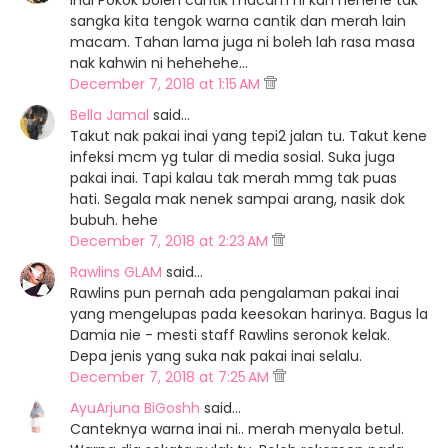
Inai Pokok boleh cantik macam ni kan hehehe tak
sangka kita tengok warna cantik dan merah lain
macam. Tahan lama juga ni boleh lah rasa masa
nak kahwin ni hehehehe...
December 7, 2018 at 1:15 AM
Bella Jamal
said…
Takut nak pakai inai yang tepi2 jalan tu. Takut kene
infeksi mcm yg tular di media sosial. Suka juga
pakai inai. Tapi kalau tak merah mmg tak puas
hati. Segala mak nenek sampai arang, nasik dok
bubuh. hehe
December 7, 2018 at 2:23 AM
Rawlins GLAM
said…
Rawlins pun pernah ada pengalaman pakai inai
yang mengelupas pada keesokan harinya. Bagus la
Damia nie - mesti staff Rawlins seronok kelak.
Depa jenis yang suka nak pakai inai selalu.
December 7, 2018 at 7:25 AM
AyuArjuna BiGoshh
said…
Canteknya warna inai ni.. merah menyala betul.