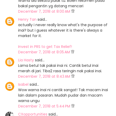
Warna dia sekata pulak tu. Boleh rekomen pada
bakal pengantin yg datang mencari
December 7, 2018 at 8:00 AM
Henry Tan
said…
actually i never really know what's the purpose of
inai? but i guess whatever it is there's always a
market for it.
Invest in PRS to get Tax Relief!
December 7, 2018 at 8:05 AM
Lia Hasty
said…
Lama betul tak pakai inai ni. Cantik betul inai
merah di jari. Tiba2 rasa teringin nak pakai inai.
December 7, 2018 at 8:43 AM
Isabel
said…
Wow warna inai ni cantik sangat! Tak macam inai
lain dalam pasaran. Mudah pudar dan macam
warna ungu
December 7, 2018 at 5:44 PM
CXopportunities
said…