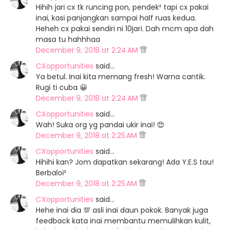
Hihih jari cx tk runcing pon, pendek² tapi cx pakai
inai, kasi panjangkan sampai half ruas kedua.
Heheh cx pakai sendiri ni 10jari. Dah mcm apa dah
masa tu hahhhaa
December 9, 2018 at 2:24 AM
CXopportunities
said…
Ya betul. Inai kita memang fresh! Warna cantik.
Rugi ti cuba 😀
December 9, 2018 at 2:24 AM
CXopportunities
said…
Wah! Suka org yg pandai ukir inai! 😍
December 9, 2018 at 2:25 AM
CXopportunities
said…
Hihihi kan? Jom dapatkan sekarang! Ada Y.E.S tau!
Berbaloi²
December 9, 2018 at 2:25 AM
CXopportunities
said…
Hehe inai dia 💯 asli inai daun pokok. Banyak juga
feedback kata inai membantu memulihkan kulit,