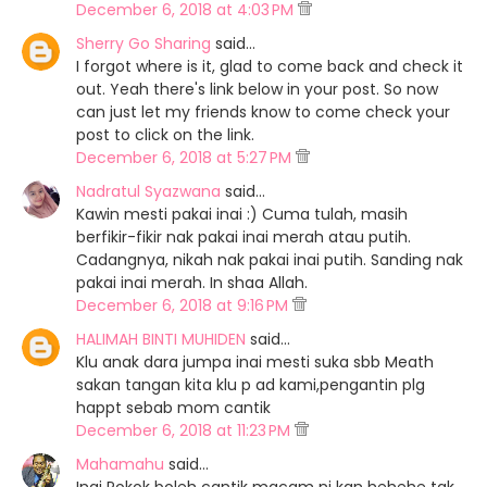
December 6, 2018 at 4:03 PM
Sherry Go Sharing
said…
I forgot where is it, glad to come back and check it
out. Yeah there's link below in your post. So now
can just let my friends know to come check your
post to click on the link.
December 6, 2018 at 5:27 PM
Nadratul Syazwana
said…
Kawin mesti pakai inai :) Cuma tulah, masih
berfikir-fikir nak pakai inai merah atau putih.
Cadangnya, nikah nak pakai inai putih. Sanding nak
pakai inai merah. In shaa Allah.
December 6, 2018 at 9:16 PM
HALIMAH BINTI MUHIDEN
said…
Klu anak dara jumpa inai mesti suka sbb Meath
sakan tangan kita klu p ad kami,pengantin plg
happt sebab mom cantik
December 6, 2018 at 11:23 PM
Mahamahu
said…