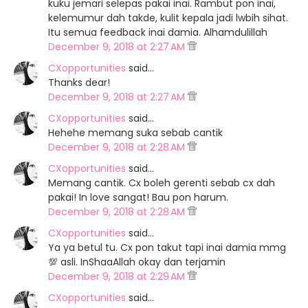
kuku jemari selepas pakai inai. Rambut pon inai,
kelemumur dah takde, kulit kepala jadi lwbih sihat.
Itu semua feedback inai damia. Alhamdulillah
December 9, 2018 at 2:27 AM
CXopportunities
said…
Thanks dear!
December 9, 2018 at 2:27 AM
CXopportunities
said…
Hehehe memang suka sebab cantik
December 9, 2018 at 2:28 AM
CXopportunities
said…
Memang cantik. Cx boleh gerenti sebab cx dah
pakai! In love sangat! Bau pon harum.
December 9, 2018 at 2:28 AM
CXopportunities
said…
Ya ya betul tu. Cx pon takut tapi inai damia mmg
💯 asli. InShaaAllah okay dan terjamin
December 9, 2018 at 2:29 AM
CXopportunities
said…