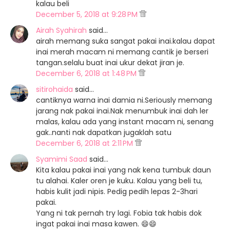
kalau beli
December 5, 2018 at 9:28 PM
Airah Syahirah
said…
airah memang suka sangat pakai inai.kalau dapat
inai merah macam ni memang cantik je berseri
tangan.selalu buat inai ukur dekat jiran je.
December 6, 2018 at 1:48 PM
sitirohaida
said…
cantiknya warna inai damia ni.Seriously memang
jarang nak pakai inai.Nak menumbuk inai dah ler
malas, kalau ada yang instant macam ni, senang
gak..nanti nak dapatkan jugaklah satu
December 6, 2018 at 2:11 PM
Syamimi Saad
said…
Kita kalau pakai inai yang nak kena tumbuk daun
tu alahai. Kaler oren je kuku. Kalau yang beli tu,
habis kulit jadi nipis. Pedig pedih lepas 2-3hari
pakai.
Yang ni tak pernah try lagi. Fobia tak habis dok
ingat pakai inai masa kawen. 😄😄