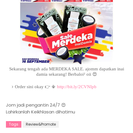
Sekarang tengah ada MERDEKA SALE. ajomm dapatkan inai
damia sekarang! Berbaloi² oii 😍
Order sini okay 👉 📳
http://bit.ly/2CVNIpb
Jom jadi pengantin 24/7 😍
Lahirkanlah Keikhlasan dihatimu
Tags
Review&Promote