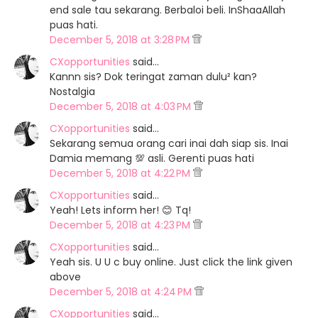
end sale tau sekarang. Berbaloi beli. InShaaAllah
puas hati.
December 5, 2018 at 3:28 PM
CXopportunities
said…
Kannn sis? Dok teringat zaman dulu² kan?
Nostalgia
December 5, 2018 at 4:03 PM
CXopportunities
said…
Sekarang semua orang cari inai dah siap sis. Inai
Damia memang 💯 asli. Gerenti puas hati
December 5, 2018 at 4:22 PM
CXopportunities
said…
Yeah! Lets inform her! 😊 Tq!
December 5, 2018 at 4:23 PM
CXopportunities
said…
Yeah sis. U U c buy online. Just click the link given
above
December 5, 2018 at 4:24 PM
CXopportunities
said…