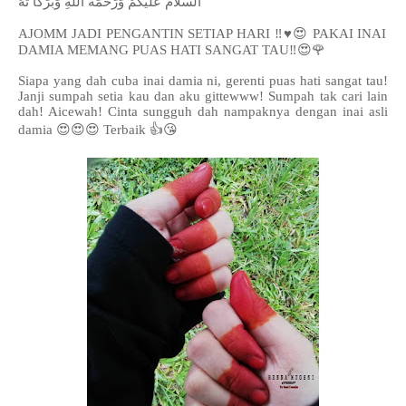
اَلسَّلَامُ عَلَيْكُمْ وَرَحْمَةُ اللهِ وَبَرَكَا تُهُ
AJOMM JADI PENGANTIN SETIAP HARI
‼️
♥️
😍
PAKAI INAI
DAMIA MEMANG PUAS HATI SANGAT TAU
‼️
😍
🌹
Siapa yang dah cuba inai damia ni, gerenti puas hati sangat tau!
Janji sumpah setia kau dan aku gittewww! Sumpah tak cari lain
dah! Aicewah! Cinta sungguh dah nampaknya dengan inai asli
damia 😍😍😍 Terbaik 👍😘