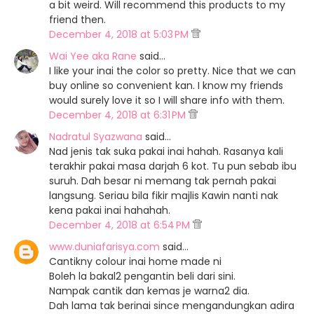
a bit weird. Will recommend this products to my
friend then.
December 4, 2018 at 5:03 PM
Wai Yee aka Rane
said…
I like your inai the color so pretty. Nice that we can
buy online so convenient kan. I know my friends
would surely love it so I will share info with them.
December 4, 2018 at 6:31 PM
Nadratul Syazwana
said…
Nad jenis tak suka pakai inai hahah. Rasanya kali
terakhir pakai masa darjah 6 kot. Tu pun sebab ibu
suruh. Dah besar ni memang tak pernah pakai
langsung. Seriau bila fikir majlis Kawin nanti nak
kena pakai inai hahahah.
December 4, 2018 at 6:54 PM
www.duniafarisya.com
said…
Cantikny colour inai home made ni
Boleh la bakal2 pengantin beli dari sini.
Nampak cantik dan kemas je warna2 dia.
Dah lama tak berinai since mengandungkan adira