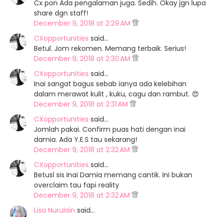
Cx pon Ada pengalaman juga. Sedih. Okay jgn lupa
share dgn staff!
December 9, 2018 at 2:29 AM
CXopportunities
said…
Betul. Jom rekomen. Memang terbaik. Serius!
December 9, 2018 at 2:30 AM
CXopportunities
said…
Inai sangat bagus sebab ianya ada kelebihan
dalam merawat kulit , kuku, cagu dan rambut. 😍
December 9, 2018 at 2:31 AM
CXopportunities
said…
Jomlah pakai. Confirm puas hati dengan inai
damia. Ada Y.E.S tau sekarang!
December 9, 2018 at 2:32 AM
CXopportunities
said…
Betusl sis Inai Damia memang cantik. Ini bukan
overclaim tau fapi reality
December 9, 2018 at 2:32 AM
Lisa Nurulain
said…