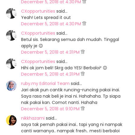
December 5, 2018 at 4:30 PM
CXopportunities
said…
Yeah! Lets spread it out
December 5, 2018 at 4:30 PM
CXopportunities
said…
Betul sis. Sekarang semua dah mudah. Tinggal
apply je 😊
December 5, 2018 at 4:31 PM
CXopportunities
said…
Hihi ok jom beli! Skrg ada YES! Berbaloi² 😊
December 5, 2018 at 4:31 PM
ruby.my Editorial Team
said…
Jari akak pun cantik runcing-runcing pakai inai.
Saya rasa nak beli je inai ni. Hahahaha. Tp siapa
nak pakai kan. Comot nanti. Hahaha
December 5, 2018 at 9:10 PM
nikkhazami
said…
saya tak pernah pakai inai.. tapi yang ni nampak
canti warnanya.. nampak fresh.. mesti berbaloi