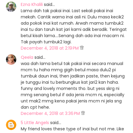
Ezna Khalili
said…
Lama dah tak pakai inai. Last sekali pakai inai
mekah. Cantik warna inai asli ni. Dulu masa kecik2
ada pokok inai kat rumah. Arwah mama tumbuk2
inai tu dan taruh kat jari kami adik beradik. Teringat
betul kisah lama....Senang dah ada inai macam ni.
Tak payah tumbuk2 lagi.
December 4, 2018 at 2:19 PM
Qeela
said…
waa dah lama betul tak pakai inai secara manual
mcm tu haha mmg gigih betul masa dulu2 pi
tumbuk daun inai, then jadikan paste, then kejung
je tunggu inai tu berbungkus kat jari2 kan haha.
funny and lovely moments tho. but yess skrg ni
mmg senang betul if ada jenis mcm ni, especially
unt mak2 mmg kena pakai jenis mcm ni jela sng
dan cpt hehe.
December 4, 2018 at 3:36 PM
5 Little Angels
said…
My friend loves these type of inai but not me. Like