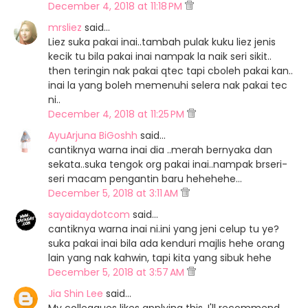
December 4, 2018 at 11:18 PM
mrsliez
said…
Liez suka pakai inai..tambah pulak kuku liez jenis
kecik tu bila pakai inai nampak la naik seri sikit..
then teringin nak pakai qtec tapi cboleh pakai kan..
inai la yang boleh memenuhi selera nak pakai tec
ni..
December 4, 2018 at 11:25 PM
AyuArjuna BiGoshh
said…
cantiknya warna inai dia ..merah bernyaka dan
sekata..suka tengok org pakai inai..nampak brseri-
seri macam pengantin baru hehehehe...
December 5, 2018 at 3:11 AM
sayaidaydotcom
said…
cantiknya warna inai ni.ini yang jeni celup tu ye?
suka pakai inai bila ada kenduri majlis hehe orang
lain yang nak kahwin, tapi kita yang sibuk hehe
December 5, 2018 at 3:57 AM
Jia Shin Lee
said…