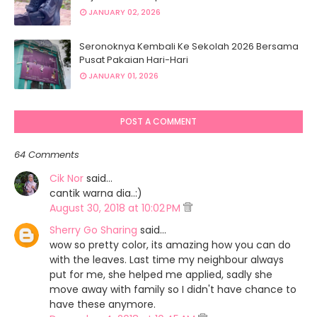
JANUARY 02, 2026
Seronoknya Kembali Ke Sekolah 2026 Bersama
Pusat Pakaian Hari-Hari
JANUARY 01, 2026
POST A COMMENT
64 Comments
Cik Nor
said…
cantik warna dia..:)
August 30, 2018 at 10:02 PM
Sherry Go Sharing
said…
wow so pretty color, its amazing how you can do
with the leaves. Last time my neighbour always
put for me, she helped me applied, sadly she
move away with family so I didn't have chance to
have these anymore.