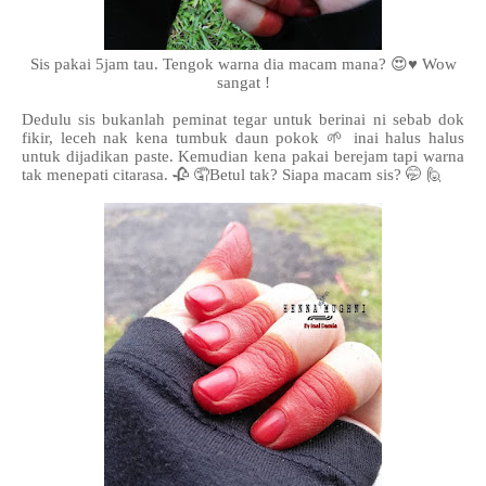
Sis pakai 5jam tau. Tengok warna dia macam mana? 😍♥️ Wow
sangat !
Dedulu sis bukanlah peminat tegar untuk berinai ni sebab dok
fikir, leceh nak kena tumbuk daun pokok 🌱 inai halus halus
untuk dijadikan paste. Kemudian kena pakai berejam tapi warna
tak menepati citarasa. 🥀 🤦Betul tak? Siapa macam sis? 🤭 🙋