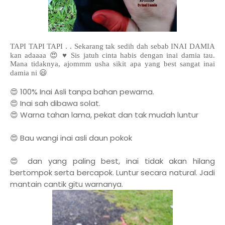
TAPI TAPI TAPI . . Sekarang tak
sedih dah sebab INAI DAMIA
kan adaaaa 😍 ♥️ Sis jatuh cinta habis dengan inai damia tau.
Mana tidaknya, ajommm usha sikit apa yang best sangat inai
damia ni 😃
😍
100% Inai Asli tanpa bahan pewarna.
😍 Inai sah dibawa solat.
😍 Warna tahan lama, pekat dan tak mudah luntur
😍
Bau wangi inai asli daun pokok
😍
dan yang paling best, inai tidak akan hilang
bertompok serta bercapok. Luntur secara natural. Jadi
mantain cantik gitu warnanya.