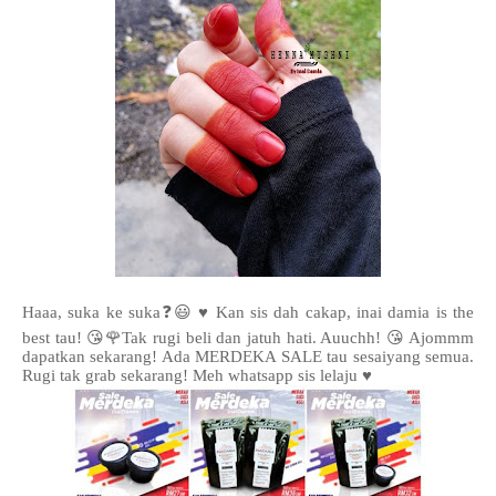
Haaa, suka ke suka❓😃 ♥️ Kan sis dah cakap, inai damia is the
best tau! 😘🌹Tak rugi beli dan jatuh hati. Auuchh! 😘 Ajommm
dapatkan sekarang! Ada MERDEKA SALE tau sesaiyang semua.
Rugi tak grab sekarang! Meh whatsapp sis lelaju ♥️