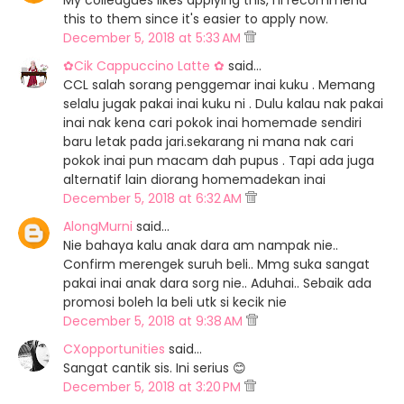
My colleagues likes applying this, I'll recommend
this to them since it's easier to apply now.
December 5, 2018 at 5:33 AM
✿Cik Cappuccino Latte ✿
said…
CCL salah sorang penggemar inai kuku . Memang
selalu jugak pakai inai kuku ni . Dulu kalau nak pakai
inai nak kena cari pokok inai homemade sendiri
baru letak pada jari.sekarang ni mana nak cari
pokok inai pun macam dah pupus . Tapi ada juga
alternatif lain diorang homemadekan inai
December 5, 2018 at 6:32 AM
AlongMurni
said…
Nie bahaya kalu anak dara am nampak nie..
Confirm merengek suruh beli.. Mmg suka sangat
pakai inai anak dara sorg nie.. Aduhai.. Sebaik ada
promosi boleh la beli utk si kecik nie
December 5, 2018 at 9:38 AM
CXopportunities
said…
Sangat cantik sis. Ini serius 😊
December 5, 2018 at 3:20 PM