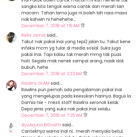
Inai Pokok boleh cantik macam ni kan hehehe tak
sangka kita tengok warna cantik dan merah lain
macam. Tahan lama juga ni boleh lah rasa masa
nak kahwin ni hehehehe...
December 7, 2018 at 1:15 AM
Bella Jamal
said…
Takut nak pakai inai yang tepi2 jalan tu. Takut kene
infeksi mcm yg tular di media sosial. Suka juga
pakai inai. Tapi kalau tak merah mmg tak puas
hati. Segala mak nenek sampai arang, nasik dok
bubuh. hehe
December 7, 2018 at 2:23 AM
Rawlins GLAM
said…
Rawlins pun pernah ada pengalaman pakai inai
yang mengelupas pada keesokan harinya. Bagus la
Damia nie - mesti staff Rawlins seronok kelak.
Depa jenis yang suka nak pakai inai selalu.
December 7, 2018 at 7:25 AM
AyuArjuna BiGoshh
said…
Canteknya warna inai ni.. merah menyala betul.