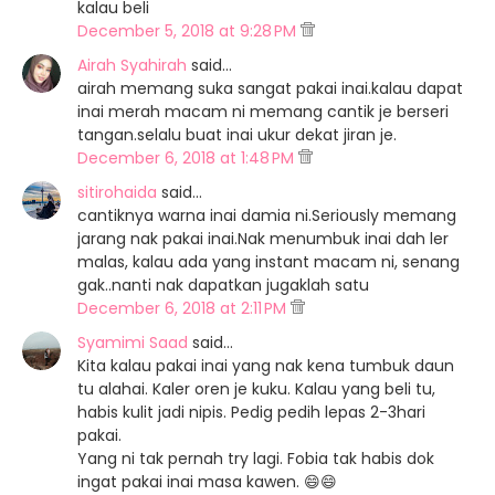
kalau beli
December 5, 2018 at 9:28 PM
Airah Syahirah
said…
airah memang suka sangat pakai inai.kalau dapat
inai merah macam ni memang cantik je berseri
tangan.selalu buat inai ukur dekat jiran je.
December 6, 2018 at 1:48 PM
sitirohaida
said…
cantiknya warna inai damia ni.Seriously memang
jarang nak pakai inai.Nak menumbuk inai dah ler
malas, kalau ada yang instant macam ni, senang
gak..nanti nak dapatkan jugaklah satu
December 6, 2018 at 2:11 PM
Syamimi Saad
said…
Kita kalau pakai inai yang nak kena tumbuk daun
tu alahai. Kaler oren je kuku. Kalau yang beli tu,
habis kulit jadi nipis. Pedig pedih lepas 2-3hari
pakai.
Yang ni tak pernah try lagi. Fobia tak habis dok
ingat pakai inai masa kawen. 😄😄