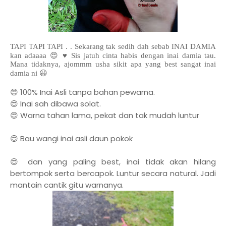
TAPI TAPI TAPI . . Sekarang tak
sedih dah sebab INAI DAMIA
kan adaaaa 😍 ♥️ Sis jatuh cinta habis dengan inai damia tau.
Mana tidaknya, ajommm usha sikit apa yang best sangat inai
damia ni 😃
😍
100% Inai Asli tanpa bahan pewarna.
😍 Inai sah dibawa solat.
😍 Warna tahan lama, pekat dan tak mudah luntur
😍
Bau wangi inai asli daun pokok
😍
dan yang paling best, inai tidak akan hilang
bertompok serta bercapok. Luntur secara natural. Jadi
mantain cantik gitu warnanya.