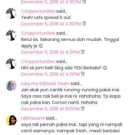
December 5, 2018 at 4:30 PM
CXopportunities
said…
Yeah! Lets spread it out
December 5, 2018 at 4:30 PM
CXopportunities
said…
Betul sis. Sekarang semua dah mudah. Tinggal
apply je 😊
December 5, 2018 at 4:31 PM
CXopportunities
said…
Hihi ok jom beli! Skrg ada YES! Berbaloi² 😊
December 5, 2018 at 4:31 PM
ruby.my Editorial Team
said…
Jari akak pun cantik runcing-runcing pakai inai.
Saya rasa nak beli je inai ni. Hahahaha. Tp siapa
nak pakai kan. Comot nanti. Hahaha
December 5, 2018 at 9:10 PM
nikkhazami
said…
saya tak pernah pakai inai.. tapi yang ni nampak
canti warnanya.. nampak fresh.. mesti berbaloi