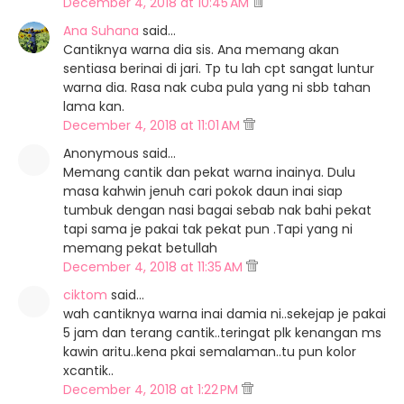
December 4, 2018 at 10:45 AM
Ana Suhana
said…
Cantiknya warna dia sis. Ana memang akan
sentiasa berinai di jari. Tp tu lah cpt sangat luntur
warna dia. Rasa nak cuba pula yang ni sbb tahan
lama kan.
December 4, 2018 at 11:01 AM
Anonymous said…
Memang cantik dan pekat warna inainya. Dulu
masa kahwin jenuh cari pokok daun inai siap
tumbuk dengan nasi bagai sebab nak bahi pekat
tapi sama je pakai tak pekat pun .Tapi yang ni
memang pekat betullah
December 4, 2018 at 11:35 AM
ciktom
said…
wah cantiknya warna inai damia ni..sekejap je pakai
5 jam dan terang cantik..teringat plk kenangan ms
kawin aritu..kena pkai semalaman..tu pun kolor
xcantik..
December 4, 2018 at 1:22 PM