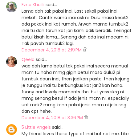
Ezna Khalili
said…
Lama dah tak pakai inai. Last sekali pakai inai
mekah. Cantik warna inai asli ni. Dulu masa kecik2
ada pokok inai kat rumah. Arwah mama tumbuk2
inai tu dan taruh kat jari kami adik beradik. Teringat
betul kisah lama....Senang dah ada inai macam ni.
Tak payah tumbuk2 lagi.
December 4, 2018 at 2:19 PM
Qeela
said…
waa dah lama betul tak pakai inai secara manual
mcm tu haha mmg gigih betul masa dulu2 pi
tumbuk daun inai, then jadikan paste, then kejung
je tunggu inai tu berbungkus kat jari2 kan haha.
funny and lovely moments tho. but yess skrg ni
mmg senang betul if ada jenis mcm ni, especially
unt mak2 mmg kena pakai jenis mcm ni jela sng
dan cpt hehe.
December 4, 2018 at 3:36 PM
5 Little Angels
said…
My friend loves these type of inai but not me. Like