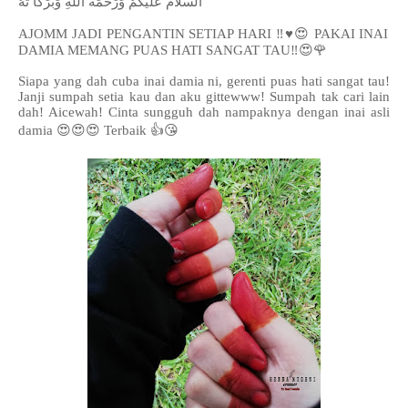
اَلسَّلَامُ عَلَيْكُمْ وَرَحْمَةُ اللهِ وَبَرَكَا تُهُ
AJOMM JADI PENGANTIN SETIAP HARI
‼️
♥️
😍
PAKAI INAI
DAMIA MEMANG PUAS HATI SANGAT TAU
‼️
😍
🌹
Siapa yang dah cuba inai damia ni, gerenti puas hati sangat tau!
Janji sumpah setia kau dan aku gittewww! Sumpah tak cari lain
dah! Aicewah! Cinta sungguh dah nampaknya dengan inai asli
damia 😍😍😍 Terbaik 👍😘