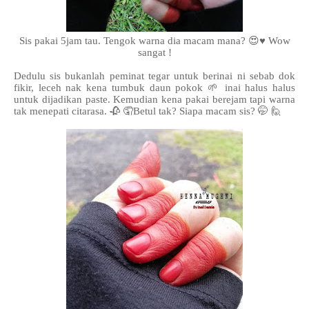
Sis pakai 5jam tau. Tengok warna dia macam mana? 😍♥️ Wow
sangat !
Dedulu sis bukanlah peminat tegar untuk berinai ni sebab dok
fikir, leceh nak kena tumbuk daun pokok 🌱 inai halus halus
untuk dijadikan paste. Kemudian kena pakai berejam tapi warna
tak menepati citarasa. 🥀 🤦Betul tak? Siapa macam sis? 🤭 🙋