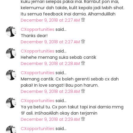
kuku jemari selepas pakai inai. Rambut pon inai,
kelemumur dah takde, kulit kepala jadi lwbih sihat.
Itu semua feedback inai damia. Alhamdulillah
December 9, 2018 at 2:27 AM
CXopportunities
said…
Thanks dear!
December 9, 2018 at 2:27 AM
CXopportunities
said…
Hehehe memang suka sebab cantik
December 9, 2018 at 2:28 AM
CXopportunities
said…
Memang cantik. Cx boleh gerenti sebab cx dah
pakai! In love sangat! Bau pon harum.
December 9, 2018 at 2:28 AM
CXopportunities
said…
Ya ya betul tu. Cx pon takut tapi inai damia mmg
💯 asli. InShaaAllah okay dan terjamin
December 9, 2018 at 2:29 AM
CXopportunities
said…