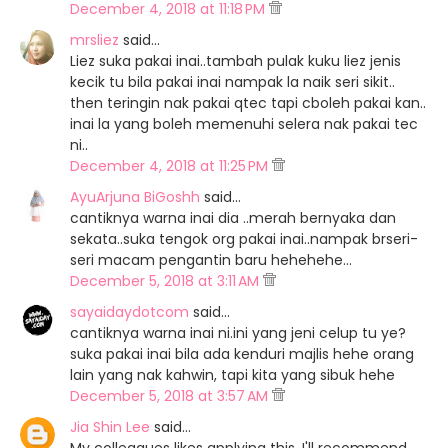
December 4, 2018 at 11:18 PM
mrsliez
said…
Liez suka pakai inai..tambah pulak kuku liez jenis
kecik tu bila pakai inai nampak la naik seri sikit..
then teringin nak pakai qtec tapi cboleh pakai kan..
inai la yang boleh memenuhi selera nak pakai tec
ni..
December 4, 2018 at 11:25 PM
AyuArjuna BiGoshh
said…
cantiknya warna inai dia ..merah bernyaka dan
sekata..suka tengok org pakai inai..nampak brseri-
seri macam pengantin baru hehehehe...
December 5, 2018 at 3:11 AM
sayaidaydotcom
said…
cantiknya warna inai ni.ini yang jeni celup tu ye?
suka pakai inai bila ada kenduri majlis hehe orang
lain yang nak kahwin, tapi kita yang sibuk hehe
December 5, 2018 at 3:57 AM
Jia Shin Lee
said…