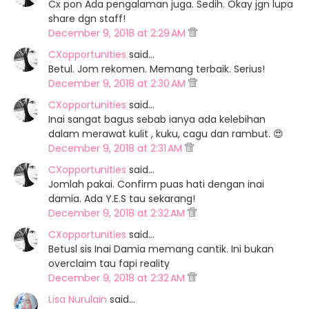
Cx pon Ada pengalaman juga. Sedih. Okay jgn lupa
share dgn staff!
December 9, 2018 at 2:29 AM
CXopportunities
said…
Betul. Jom rekomen. Memang terbaik. Serius!
December 9, 2018 at 2:30 AM
CXopportunities
said…
Inai sangat bagus sebab ianya ada kelebihan
dalam merawat kulit , kuku, cagu dan rambut. 😍
December 9, 2018 at 2:31 AM
CXopportunities
said…
Jomlah pakai. Confirm puas hati dengan inai
damia. Ada Y.E.S tau sekarang!
December 9, 2018 at 2:32 AM
CXopportunities
said…
Betusl sis Inai Damia memang cantik. Ini bukan
overclaim tau fapi reality
December 9, 2018 at 2:32 AM
Lisa Nurulain
said…