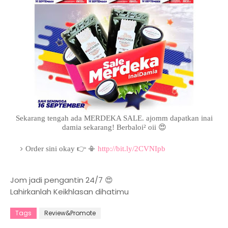
Sekarang tengah ada MERDEKA SALE. ajomm dapatkan inai
damia sekarang! Berbaloi² oii 😍
Order sini okay 👉 📳
http://bit.ly/2CVNIpb
Jom jadi pengantin 24/7 😍
Lahirkanlah Keikhlasan dihatimu
Tags
Review&Promote