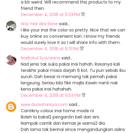
a bit weird. Will recommend this products to my
friend then.
December 4, 2018 at 5:03 PM
Wai Yee aka Rane
said…
I like your inai the color so pretty. Nice that we can
buy online so convenient kan. I know my friends
would surely love it so I will share info with them.
December 4, 2018 at 6:31 PM
Nadratul Syazwana
said…
Nad jenis tak suka pakai inai hahah. Rasanya kali
terakhir pakai masa darjah 6 kot. Tu pun sebab ibu
suruh. Dah besar ni memang tak pernah pakai
langsung. Seriau bila fikir majlis Kawin nanti nak
kena pakai inai hahahah.
December 4, 2018 at 6:54 PM
www.duniafarisya.com
said…
Cantikny colour inai home made ni
Boleh la bakal2 pengantin beli dari sini.
Nampak cantik dan kemas je warna2 dia.
Dah lama tak berinai since mengandungkan adira