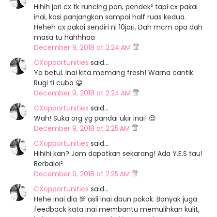
Hihih jari cx tk runcing pon, pendek² tapi cx pakai
inai, kasi panjangkan sampai half ruas kedua.
Heheh cx pakai sendiri ni 10jari. Dah mcm apa dah
masa tu hahhhaa
December 9, 2018 at 2:24 AM
CXopportunities
said…
Ya betul. Inai kita memang fresh! Warna cantik.
Rugi ti cuba 😀
December 9, 2018 at 2:24 AM
CXopportunities
said…
Wah! Suka org yg pandai ukir inai! 😍
December 9, 2018 at 2:25 AM
CXopportunities
said…
Hihihi kan? Jom dapatkan sekarang! Ada Y.E.S tau!
Berbaloi²
December 9, 2018 at 2:25 AM
CXopportunities
said…
Hehe inai dia 💯 asli inai daun pokok. Banyak juga
feedback kata inai membantu memulihkan kulit,