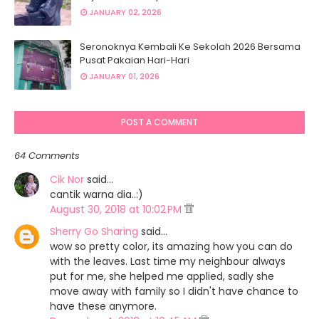
JANUARY 02, 2026
Seronoknya Kembali Ke Sekolah 2026 Bersama
Pusat Pakaian Hari-Hari
JANUARY 01, 2026
POST A COMMENT
64 Comments
Cik Nor
said…
cantik warna dia..:)
August 30, 2018 at 10:02 PM
Sherry Go Sharing
said…
wow so pretty color, its amazing how you can do
with the leaves. Last time my neighbour always
put for me, she helped me applied, sadly she
move away with family so I didn't have chance to
have these anymore.