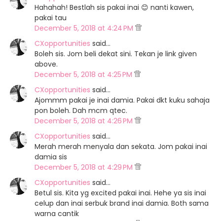
Hahahah! Bestlah sis pakai inai 😊 nanti kawen,
pakai tau
December 5, 2018 at 4:24 PM
CXopportunities
said…
Boleh sis. Jom beli dekat sini. Tekan je link given
above.
December 5, 2018 at 4:25 PM
CXopportunities
said…
Ajommm pakai je inai damia. Pakai dkt kuku sahaja
pon boleh. Dah mcm qtec.
December 5, 2018 at 4:26 PM
CXopportunities
said…
Merah merah menyala dan sekata. Jom pakai inai
damia sis
December 5, 2018 at 4:29 PM
CXopportunities
said…
Betul sis. Kita yg excited pakai inai. Hehe ya sis inai
celup dan inai serbuk brand inai damia. Both sama
warna cantik