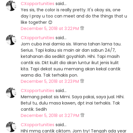
CXopportunities
said…
Yes sis, the color is really pretty. It's okay sis, one
day I pray u too can meet and do the things that u
like together 😊
December 5, 2018 at 3:22 PM
CXopportunities
said…
Jom cuba inai damia sis. Warna tahan lama tau.
Serius. Tapi kalau sis main air dan sabun 24/7,
ketahanan dia sedikit goyahlah. Hihi. Tapi masih
cantik sis. Dkt kulit dia akan luntur ikut jenis kulit
kita. Tapi dekat susu memang akan kekal cantik
warna dia. Tak terhakis pon.
December 5, 2018 at 3:23 PM
CXopportunities
said…
Memang pekat sis Mimi. Saya pakai, saya jual. Hihi.
Betul tu, dulu masa kawen, dpt inai terhakis. Tak
cantik. Sedih
December 5, 2018 at 3:27 PM
CXopportunities
said…
Hihi mmg cantik ciktom. Jom try! Tengah ada year