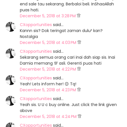
end sale tau sekarang. Berbaloi beli. InShaaAllah
puas hati.
December 5, 2018 at 3:28 PM
CXopportunities
said…
Kannn sis? Dok teringat zaman dulu² kan?
Nostalgia
December 5, 2018 at 4:03 PM
CXopportunities
said…
Sekarang semua orang cari inai dah siap sis. Inai
Damia memang 💯 asli. Gerenti puas hati
December 5, 2018 at 4:22 PM
CXopportunities
said…
Yeah! Lets inform her! 😊 Tq!
December 5, 2018 at 4:23 PM
CXopportunities
said…
Yeah sis. U U c buy online. Just click the link given
above
December 5, 2018 at 4:24 PM
CXopportunities
said…