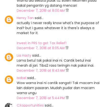
Warna dia sekata pulak tu. Boleh rekomen pada
bakal pengantin yg datang mencari
December 7, 2018 at 8:00 AM
Henry Tan
said…
actually i never really know what's the purpose of
inai? but i guess whatever it is there's always a
market for it.
Invest in PRS to get Tax Relief!
December 7, 2018 at 8:05 AM
Lia Hasty
said…
Lama betul tak pakai inai ni. Cantik betul inai
merah di jari. Tiba2 rasa teringin nak pakai inai.
December 7, 2018 at 8:43 AM
Isabel
said…
Wow warna inai ni cantik sangat! Tak macam inai
lain dalam pasaran. Mudah pudar dan macam
warna ungu
December 7, 2018 at 5:44 PM
CXopportunities
said…