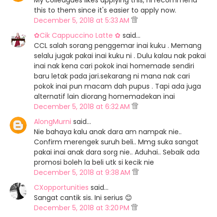
My colleagues likes applying this, I'll recommend
this to them since it's easier to apply now.
December 5, 2018 at 5:33 AM
✿Cik Cappuccino Latte ✿
said…
CCL salah sorang penggemar inai kuku . Memang
selalu jugak pakai inai kuku ni . Dulu kalau nak pakai
inai nak kena cari pokok inai homemade sendiri
baru letak pada jari.sekarang ni mana nak cari
pokok inai pun macam dah pupus . Tapi ada juga
alternatif lain diorang homemadekan inai
December 5, 2018 at 6:32 AM
AlongMurni
said…
Nie bahaya kalu anak dara am nampak nie..
Confirm merengek suruh beli.. Mmg suka sangat
pakai inai anak dara sorg nie.. Aduhai.. Sebaik ada
promosi boleh la beli utk si kecik nie
December 5, 2018 at 9:38 AM
CXopportunities
said…
Sangat cantik sis. Ini serius 😊
December 5, 2018 at 3:20 PM