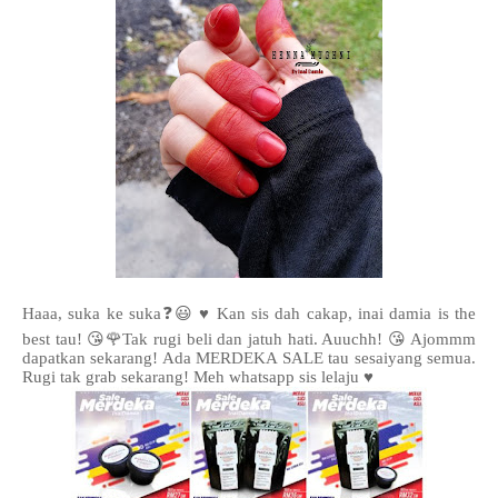
Haaa, suka ke suka❓😃 ♥️ Kan sis dah cakap, inai damia is the
best tau! 😘🌹Tak rugi beli dan jatuh hati. Auuchh! 😘 Ajommm
dapatkan sekarang! Ada MERDEKA SALE tau sesaiyang semua.
Rugi tak grab sekarang! Meh whatsapp sis lelaju ♥️