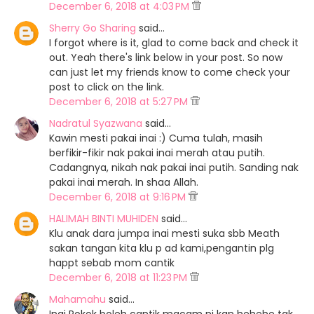
December 6, 2018 at 4:03 PM
Sherry Go Sharing
said…
I forgot where is it, glad to come back and check it
out. Yeah there's link below in your post. So now
can just let my friends know to come check your
post to click on the link.
December 6, 2018 at 5:27 PM
Nadratul Syazwana
said…
Kawin mesti pakai inai :) Cuma tulah, masih
berfikir-fikir nak pakai inai merah atau putih.
Cadangnya, nikah nak pakai inai putih. Sanding nak
pakai inai merah. In shaa Allah.
December 6, 2018 at 9:16 PM
HALIMAH BINTI MUHIDEN
said…
Klu anak dara jumpa inai mesti suka sbb Meath
sakan tangan kita klu p ad kami,pengantin plg
happt sebab mom cantik
December 6, 2018 at 11:23 PM
Mahamahu
said…