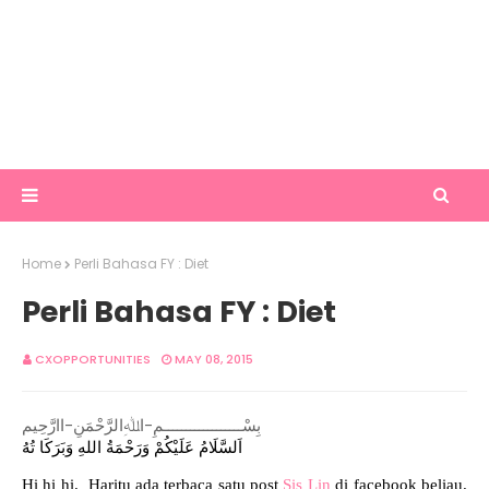
Home
Perli Bahasa FY : Diet
Perli Bahasa FY : Diet
CXOPPORTUNITIES
MAY 08, 2015
بِسْــــــــــــــــــمِ-اﷲِالرَّحْمَنِ-اارَّحِيم
اَلسَّلَامُ عَلَيْكُمْ وَرَحْمَةُ اللهِ وَبَرَكَا تُهُ
Hi hi hi. Haritu ada terbaca satu post
Sis Lin
di facebook beliau.