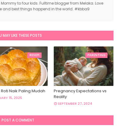
 Mommy to four kids. Fulltime blogger from Melaka. Love
ce and best things happend in the world. #kbba9
U MAY LIKE THESE POSTS
RESEPI
PARENTING
 Roti Naik Paling Mudah
Pregnancy Expectations vs
Reality
ARY 15, 2025
SEPTEMBER 27, 2024
POST A COMMENT