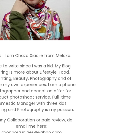
o . I am Chaza Xiaojie from Melaka.
e to write since I was a kid. My Blog
ring is more about Lifestyle, Food,
enting, Beauty, Photography and of
e my own experiences. I am a phone
tographer and accept an offer for
duct photoshoot service. Full-time
mestic Manager with three kids.
ging and Photography is my passion.
any Collaboration or paid review, do
email me here:
cxopportunities@yahoo.com