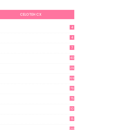
CELOTEH CX
4
4
7
40
29
69
76
75
10
15
20