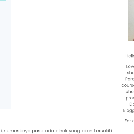
Hell
Lov
sha
Par
cours
pho
pro
Do
Blog
For 
i, semestinya pasti ada pihak yang akan tersakiti