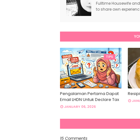
Fulltime Housewife and
to share own experien
YO
TIPS
Pengalaman Pertama Dapat
Resipi
Email LHDN Untuk Declare Tax
JANU
JANUARY 06, 2026
15 Comments