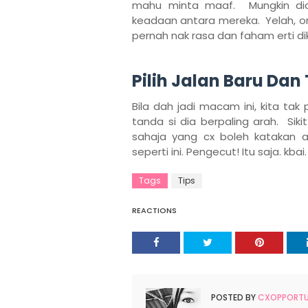
mahu minta maaf. Mungkin dia 
keadaan antara mereka. Yelah, or
pernah nak rasa dan faham erti dik
Pilih Jalan Baru Dan
Bila dah jadi macam ini, kita ta
tanda si dia berpaling arah. Sik
sahaja yang cx boleh katakan 
seperti ini. Pengecut! Itu saja. kbai
Tags
Tips
REACTIONS
POSTED BY
CXOPPORTUN