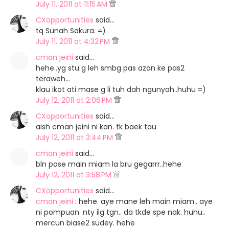
July 11, 2011 at 11:15 AM
CXopportunities
said…
tq Sunah Sakura. =)
July 11, 2011 at 4:32 PM
cman jeini
said…
hehe..yg stu g leh smbg pas azan ke pas2
teraweh...
klau ikot ati mase g li tuh dah ngunyah..huhu =)
July 12, 2011 at 2:06 PM
CXopportunities
said…
aish cman jeini ni kan. tk baek tau
July 12, 2011 at 3:44 PM
cman jeini
said…
bln pose main miam la bru gegarrr..hehe
July 12, 2011 at 3:58 PM
CXopportunities
said…
cman jeini
: hehe. aye mane leh main miam.. aye
ni pompuan. nty ilg tgn.. da tkde spe nak. huhu..
mercun biase2 sudey. hehe