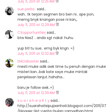
July 11, 2011 at 12:25 AM
sue perbs..
said…
wah.. tk terjoin segmen bro ben ni.. ape pon,
memg bnyk knangan pose ni kan,,
July 11, 2011 at 12:29 AM
CXopportunities
said…
btw NasZ .. anda sgt nakal. huhu
yup btl tu sue.. emg byk kngn. =)
July 11, 2011 at 12:32 AM
EMOdisaster
said…
mesti muke adik awk time tu penuh dengan muke
misteri kan...bak kate saye muke mintak
penjelasan lanjut..hahaha...
baru je follow awk..=)
July 11, 2011 at 12:39 AM
s u a r a h e a R t y
said…
http://suarahatisipujaanhati.blogspot.com/2011/07
/blogger-list-cerita-bulan-ramadhan.html