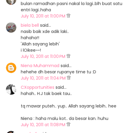
bulan ramadhan pasni nakal la lagi..blh buat satu
entri lagi..haha
July 10, 2011 at 11:00 PM
biela bell
said…
nasib baik xde adik laki..
hahaha!!
'Allah sayang lebih'
i lOikee~~!
July 10, 2011 at 11:00 PM
Niena Muhammad
said…
hehehe dh besar rupanye time tu :D
July 10, 2011 at 11:04 PM
CXopportunities
said…
hahah.. H.J tak baek tau..
tq mawar puteh.. yup.. Allah sayang lebih.. hee
Niena : haha malu kot.. da besar kan. huhu
July 10, 2011 at 11:08 PM