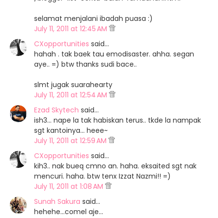
selamat menjalani ibadah puasa :)
July 11, 2011 at 12:45 AM
CXopportunities
said…
hahah . tak baek tau emodisaster. ahha. segan
aye.. =) btw thanks sudi bace..
slmt jugak suarahearty
July 11, 2011 at 12:54 AM
Ezad Skytech
said…
ish3... nape la tak habiskan terus.. tkde la nampak
sgt kantoinya... heee~
July 11, 2011 at 12:59 AM
CXopportunities
said…
kih3.. nak bueq cmno an. haha. eksaited sgt nak
mencuri. haha. btw tenx Izzat Nazmi!! =)
July 11, 2011 at 1:08 AM
Sunah Sakura
said…
hehehe...comel aje...