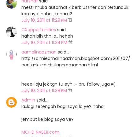
nurshaf
said…
mesti muka automatik berblussher dan tertunduk
kan aye! haha , faham2
July 10, 2011 at 11:29 PM
CXopportunities
said…
hahah blh thn la.. heheh
July 10, 2011 at 11:34 PM
aamalinaazman
said…
http://aimieamalinaazman.blogspot.com/2011/07/
cerita-ku-di-bulan-ramadhan.html
heee. laju jek tgn tu eyh...~ bru follow juga =)
July 10, 2011 at 11:38 PM
Admin
said…
la..lagi setengah bagi saya la ye? haha..
jemput ke blog saya ye?
MOHD NASER.com