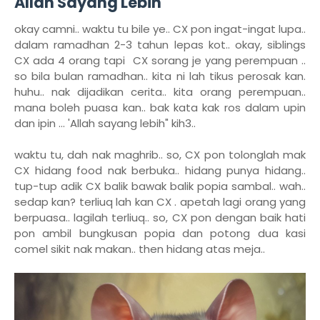
Allah Sayang Lebih
okay camni.. waktu tu bile ye.. CX pon ingat-ingat lupa..
dalam ramadhan 2-3 tahun lepas kot.. okay, siblings
CX ada 4 orang tapi CX sorang je yang perempuan ..
so bila bulan ramadhan.. kita ni lah tikus perosak kan.
huhu.. nak dijadikan cerita.. kita orang perempuan..
mana boleh puasa kan.. bak kata kak ros dalam upin
dan ipin ... 'Allah sayang lebih" kih3..
waktu tu, dah nak maghrib.. so, CX pon tolonglah mak
CX hidang food nak berbuka.. hidang punya hidang..
tup-tup adik CX balik bawak balik popia sambal.. wah..
sedap kan? terliuq lah kan CX . apetah lagi orang yang
berpuasa.. lagilah terliuq.. so, CX pon dengan baik hati
pon ambil bungkusan popia dan potong dua kasi
comel sikit nak makan.. then hidang atas meja..