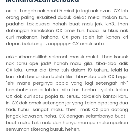
orite.. tengah nak nanti 5 minit je lagi nak azan.. CX lah
orang paling eksaited duduk dekat meja makan tuh..
padahal tak puasa. hahah. buat malu jerk. kih3.. then
datanglah kenakalan CX time tuh. haaa.. si tikus nak
curi makanan. hahaha. CX pon toleh lah kanan kiri
depan belakang.. zaappppp~ CX amek satu..
erkk~ Alhamdulillah selamat masuk mulut.. then korunk
nak tahu ape jadi? hahah malu gila.. tiba-tiba adik
CX lalu.. umur dia time tuh dalam 19 tahun.. lelaki la
kan.. dah besar dan boleh fikir.. tiba-tiba adik CX tegur
"eh! mane perginya popia yang lagi setengah ni?"
hahahah~ kantoi lah kat situ kan. hahha .. yelah.. kalau
CX dok curi satu popia tu terus.. takdelah kantoi kan..
ini CX dok amek setengah jer yang telah dipotong dua
tadi. huhu.. sangat malu.. then.. mak CX pon datang
jengok kawasan. haha. CX dengan selambanya buat-
buat muka tak malu dan hanya mampu melemparkan
senyuman sikerang busuk. heheh.