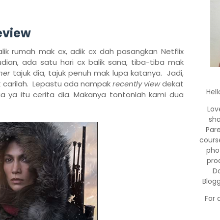
eview
ik rumah mak cx, adik cx dah pasangkan Netflix
an, ada satu hari cx balik sana, tiba-tiba mak
her
tajuk dia, tajuk penuh mak lupa katanya. Jadi,
ak carilah. Lepastu ada nampak
recently view
dekat
Hell
aa ya itu cerita dia. Makanya tontonlah kami dua
Lov
sha
Par
cours
pho
pro
Do
Blog
For 