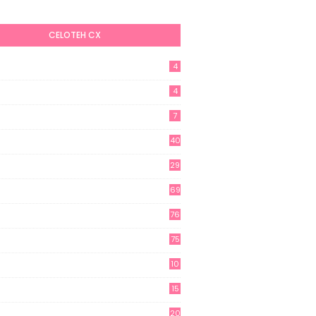
CELOTEH CX
4
4
7
40
29
69
76
75
10
15
20