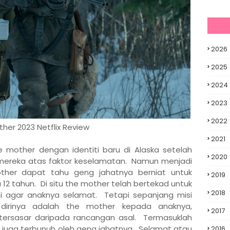
2026
2025
2024
2023
2022
her 2023 Netflix Review
2021
 mother dengan identiti baru di Alaska setelah
2020
 mereka atas faktor keselamatan. Namun menjadi
other dapat tahu geng jahatnya berniat untuk
2019
 12 tahun. Di situ the mother telah bertekad untuk
2018
ini agar anaknya selamat. Tetapi sepanjang misi
dirinya adalah the mother kepada anaknya,
2017
ersasar daripada rancangan asal. Termasuklah
juga terbunuh oleh geng jahatnya. Selamat atau
2016