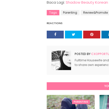
Baca Lagi:
Shadow Beauty Korean
Tags
Parenting
Review&Promote
REACTIONS
POSTED BY
CXOPPORTUN
Fulltime Housewife and
to share own experien
YO
PARENTING