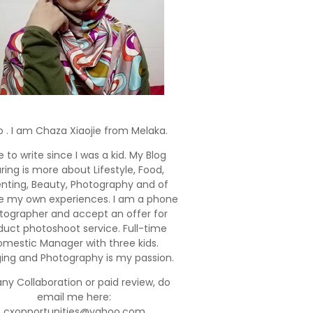
o . I am Chaza Xiaojie from Melaka.
e to write since I was a kid. My Blog
ring is more about Lifestyle, Food,
enting, Beauty, Photography and of
e my own experiences. I am a phone
tographer and accept an offer for
duct photoshoot service. Full-time
mestic Manager with three kids.
ging and Photography is my passion.
any Collaboration or paid review, do
email me here:
cxopportunities@yahoo.com