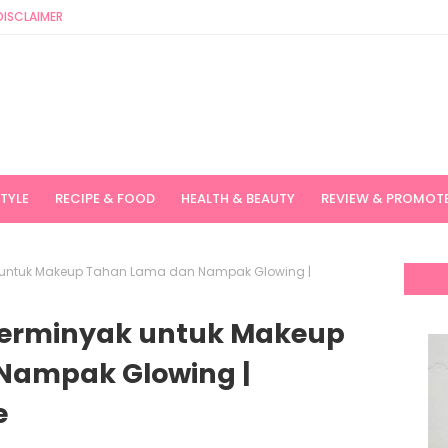
DISCLAIMER
STYLE
RECIPE & FOOD
HEALTH & BEAUTY
REVIEW & PROMOT
 untuk Makeup Tahan Lama dan Nampak Glowing |
Berminyak untuk Makeup
Nampak Glowing |
e