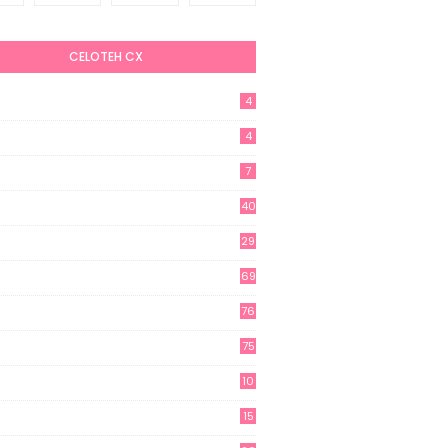
CELOTEH CX
4
4
7
40
29
69
76
75
10
15