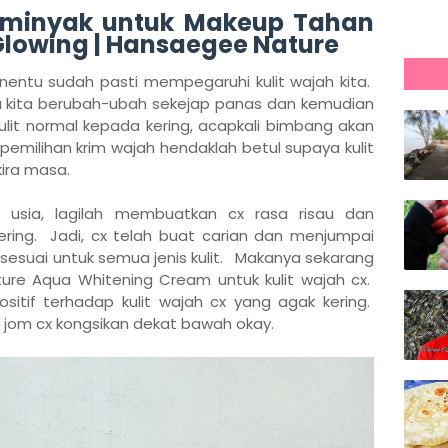
rminyak untuk Makeup Tahan
owing | Hansaegee Nature
nentu sudah pasti mempegaruhi kulit wajah kita.
ra kita berubah-ubah sekejap panas dan kemudian
kulit normal kepada kering, acapkali bimbang akan
pemilihan krim wajah hendaklah betul supaya kulit
 kira masa.
usia, lagilah membuatkan cx rasa risau dan
ring. Jadi, cx telah buat carian dan menjumpai
 sesuai untuk semua jenis kulit. Makanya sekarang
e Aqua Whitening Cream untuk kulit wajah cx.
sitif terhadap kulit wajah cx yang agak kering.
t, jom cx kongsikan dekat bawah okay.