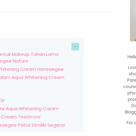
untuk Makeup Tahan Lama
Hell
egee Nature
Lov
 Whitening Cream Hansaegee
sha
dalam Aqua Whitening Cream
Par
cours
pho
pro
il
Do
re Aqua Whitening Cream
Blog
 Cream Testimoni
For 
egee Patut Dimiliki Segera!