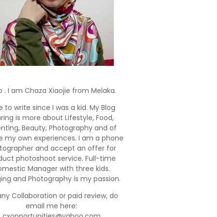
o . I am Chaza Xiaojie from Melaka.
e to write since I was a kid. My Blog
ring is more about Lifestyle, Food,
enting, Beauty, Photography and of
e my own experiences. I am a phone
tographer and accept an offer for
duct photoshoot service. Full-time
mestic Manager with three kids.
ging and Photography is my passion.
any Collaboration or paid review, do
email me here:
cxopportunities@yahoo.com