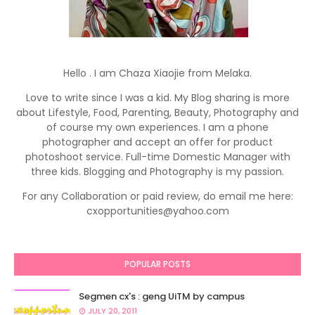
Hello . I am Chaza Xiaojie from Melaka.
Love to write since I was a kid. My Blog sharing is more
about Lifestyle, Food, Parenting, Beauty, Photography and
of course my own experiences. I am a phone
photographer and accept an offer for product
photoshoot service. Full-time Domestic Manager with
three kids. Blogging and Photography is my passion.
For any Collaboration or paid review, do email me here:
cxopportunities@yahoo.com
POPULAR POSTS
Segmen cx's : geng UiTM by campus
JULY 20, 2011