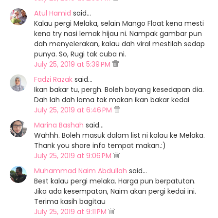
Atul Hamid
said…
Kalau pergi Melaka, selain Mango Float kena mesti
kena try nasi lemak hijau ni. Nampak gambar pun
dah menyelerakan, kalau dah viral mestilah sedap
punya. So, Rugi tak cuba ni.
July 25, 2019 at 5:39 PM
Fadzi Razak
said…
Ikan bakar tu, pergh. Boleh bayang kesedapan dia.
Dah lah dah lama tak makan ikan bakar kedai
July 25, 2019 at 6:46 PM
Marina Bashah
said…
Wahhh. Boleh masuk dalam list ni kalau ke Melaka.
Thank you share info tempat makan.:)
July 25, 2019 at 9:06 PM
Muhammad Naim Abdullah
said…
Best kalau pergi melaka. Harga pun berpatutan.
Jika ada kesempatan, Naim akan pergi kedai ini.
Terima kasih bagitau
July 25, 2019 at 9:11 PM