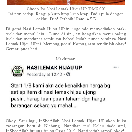
Choco Jar Nasi Lemak Hijau UP [RM6.00]
Ini pon sedap. Rangup krup krap krup krap. Padu pula dengan
coklat. Fuh! Terbaik! Rate: 4.5/5
Di gerai Nasi Lemak Hijau UP ini juga ada menyediakan otak-
otak dan menu² lain. Cuma di sini, cx kongsikan menu paling
kick dan mendapat sambutan hebat! Itulah punca viralnya Nasi
Lemak Hijau UP ni. Memang padu! Korang rasa sendirilah okay!
Gerenti puas hati.
Makluman;
Okay. Satu lagi, InShaAllah Nasi Lemak Hijau UP akan buka
cawangan baru di Klebang. Nantikan tau! Kalau tiada aral,
InShaaAllah hujung bulan Ogos 2019. Nanti terjah ramai² okay!