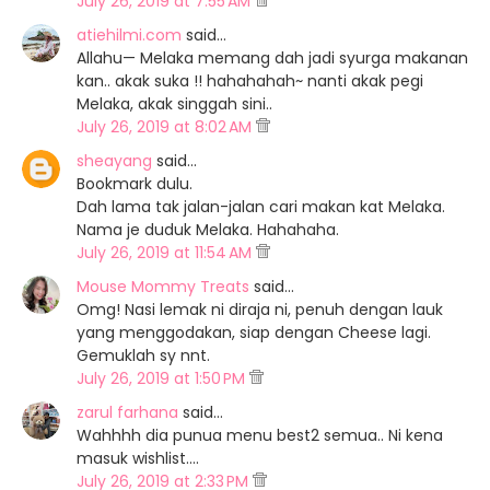
July 26, 2019 at 7:55 AM
atiehilmi.com
said…
Allahu— Melaka memang dah jadi syurga makanan
kan.. akak suka !! hahahahah~ nanti akak pegi
Melaka, akak singgah sini..
July 26, 2019 at 8:02 AM
sheayang
said…
Bookmark dulu.
Dah lama tak jalan-jalan cari makan kat Melaka.
Nama je duduk Melaka. Hahahaha.
July 26, 2019 at 11:54 AM
Mouse Mommy Treats
said…
Omg! Nasi lemak ni diraja ni, penuh dengan lauk
yang menggodakan, siap dengan Cheese lagi.
Gemuklah sy nnt.
July 26, 2019 at 1:50 PM
zarul farhana
said…
Wahhhh dia punua menu best2 semua.. Ni kena
masuk wishlist....
July 26, 2019 at 2:33 PM