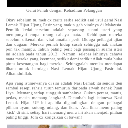
Gerai Penuh dengan Kehadiran Pelanggan
Okay sebelum tu, meh cx cerita serba sedikit asal usul gerai Nasi
Lemak Hijau Ujong Pasir yang makin gah viralnya di Malaysia.
Pemilik kedai tersebut adalah sepasang suami isteri yang
mempunyai empat orang cahaya mata. Kehidupan mereka
sebelum dikenali dan viral amatlah perit. Diduga pelbagai ujian
dan dugaan. Mereka pernah hidup susah sehingga nak makan
pon tak mampu. Tahun paling perit bagi pasangan suami isteri
ini adalah pada tahun 2013. Namun, selepas lahirnya cahaya
mata mereka yang keempat, sedikit demi sedikit Allah mula buka
pintu kesenangan bagi mereka. Sehinggalah mereka mendapat
ilham untuk berniaga Nasi Lemak Hijau Ujong Pasir ini.
Alhamdulillah.
Apa yang istimewanya di sini adalah Nasi Lemak itu sendiri den
sambal resepi rahsia turun temurun daripada arwah nenek Puan
Liya. Memang sedap sungguh sambalnya. Cukup perasa, manis,
pedas, masin memang lengkap!. Ditambah lagi istimewa Nasi
Lemak Hijau UP ini apabila digandingkan dengan pelbagai
pilihan ayam, sotong, udang, dan ikan. Ada lima menu paling
'kick' di sini, setiap hari memang menu ini akan menjadi pilihan
paling tinggi. Jom cx kongsikan di bawah!