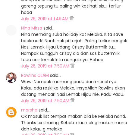
goreng tepung tu paling win kat hati sis.... terliur
haaa
July 26, 2019 at 1:49 AM
Nina Mirza
said…
Nina memang suka holiday kat Melaka. Kita save
bookmark! Nanti nak pi terjah. Paling terliur nengok
Nasi Lemak Hijau Udang Crispy Buttermilk tu...
Nampak sungguh crispy dia dan sos buttermilk
tuuu cair lemak kita nengoknya. Hahaa
July 26, 2019 at 7:50 AM
Rawlins GLAM
said…
Wow! Nampak memang padu dan meriah ye.
Kalau ada rezki ke Melaka, insyaAllah Rawlins akan
datang mencari Nasi Lemak Hijau nie. Padu Padu.
July 26, 2019 at 7:50 AM
marsha
said…
Ok masuk list tempat makan bila ke Melaka nanti.
Thanks cx sharing. Sebab xtau nak g makan mana
dah kalau g melaka