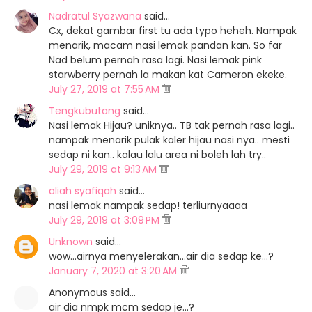
Nadratul Syazwana
said…
Cx, dekat gambar first tu ada typo heheh. Nampak
menarik, macam nasi lemak pandan kan. So far
Nad belum pernah rasa lagi. Nasi lemak pink
starwberry pernah la makan kat Cameron ekeke.
July 27, 2019 at 7:55 AM
Tengkubutang
said…
Nasi lemak Hijau? uniknya.. TB tak pernah rasa lagi..
nampak menarik pulak kaler hijau nasi nya.. mesti
sedap ni kan.. kalau lalu area ni boleh lah try..
July 29, 2019 at 9:13 AM
aliah syafiqah
said…
nasi lemak nampak sedap! terliurnyaaaa
July 29, 2019 at 3:09 PM
Unknown
said…
wow...airnya menyelerakan...air dia sedap ke...?
January 7, 2020 at 3:20 AM
Anonymous said…
air dia nmpk mcm sedap je...?