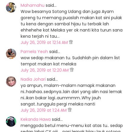
Mahamahu
said…
Wow besarnya Sotong Udang dan juga Ayam
goreng tu memang puaslah makan kat sini pulak
tu kena dengan sambal hijau tu terbaik lah
ehhehehe kat Melaka yer ok nanti kita turun sana
kena terjah ni tau...
July 26, 2019 at 12:14 AM
Pamela Yeoh
said…
wow sedap makanan tu. Sudahlah pin dalam list
tempat makan kat melaka
July 26, 2019 at 12:20 AM
Nadia Johari
said…
ya ampun, malam-malam namapk makanan
ni..haahaa..sedpnya..lain dari yang alin nasi lemak
ni..ikan bakar lagi..aummmm..Why jauh
sangat..tunggula pergi melaka nanti
July 26, 2019 at 1:24 AM
Kekanda Hawa
said…
menggoda betul menu-menu kat atas tu.. sedap
sedap lahai CX oiii.... nasi lemak hijau lauk sotong