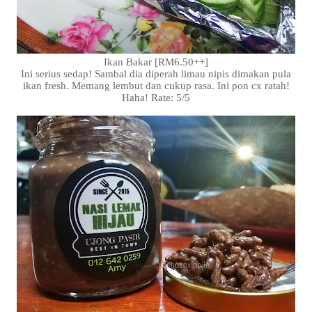
Ikan Bakar [RM6.50++]
Ini serius sedap! Sambal dia diperah limau nipis dimakan pula
ikan fresh. Memang lembut dan cukup rasa. Ini pon cx ratah!
Haha! Rate: 5/5