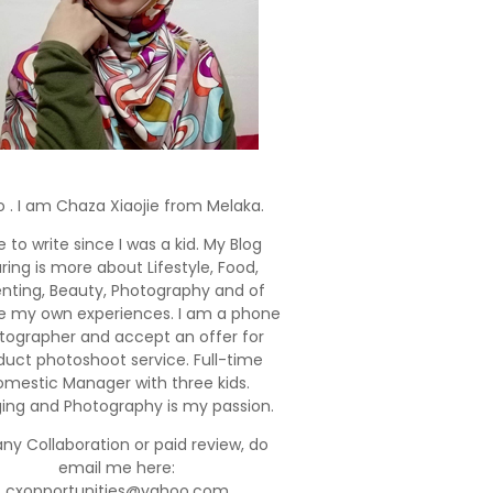
o . I am Chaza Xiaojie from Melaka.
e to write since I was a kid. My Blog
ring is more about Lifestyle, Food,
enting, Beauty, Photography and of
e my own experiences. I am a phone
tographer and accept an offer for
duct photoshoot service. Full-time
mestic Manager with three kids.
ging and Photography is my passion.
any Collaboration or paid review, do
email me here:
cxopportunities@yahoo.com