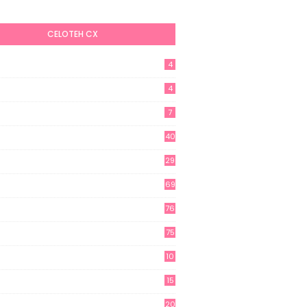
CELOTEH CX
4
4
7
40
29
69
76
75
10
15
20