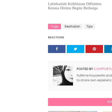
Lahirkanlah Keikhlasan DiHatimu
Kerana Dirimu Begitu Berharga
Tags
Kesihatan
Tips
REACTIONS
POSTED BY
CXOPPORTUN
Fulltime Housewife and
to share own experien
YO