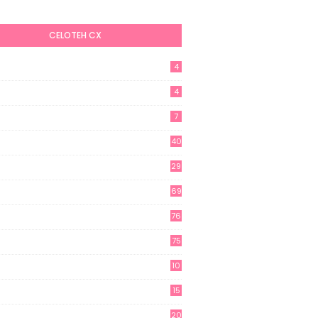
CELOTEH CX
4
4
7
40
29
69
76
75
10
15
20