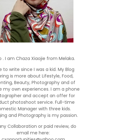
o . I am Chaza Xiaojie from Melaka.
e to write since I was a kid. My Blog
ring is more about Lifestyle, Food,
enting, Beauty, Photography and of
e my own experiences. I am a phone
tographer and accept an offer for
duct photoshoot service. Full-time
mestic Manager with three kids.
ging and Photography is my passion.
any Collaboration or paid review, do
email me here:
cxopportunities@yahoo.com