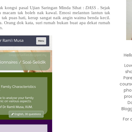
nak kongsi pasal Ujian Saringan Minda Sihat :
DASS
. Sejak
sa macam tak boleh nak kawal. Emosi melantun lantun tak
tak puas hati, kerap sangat naik angin waima benda kecil.
. Orang dok kata, suri rumah bukan buat apa dekat rumah
n.
Hell
Lov
sha
Par
cours
pho
pro
Do
Blog
For 