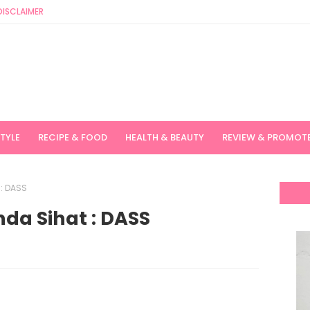
DISCLAIMER
STYLE
RECIPE & FOOD
HEALTH & BEAUTY
REVIEW & PROMOT
 : DASS
nda Sihat : DASS