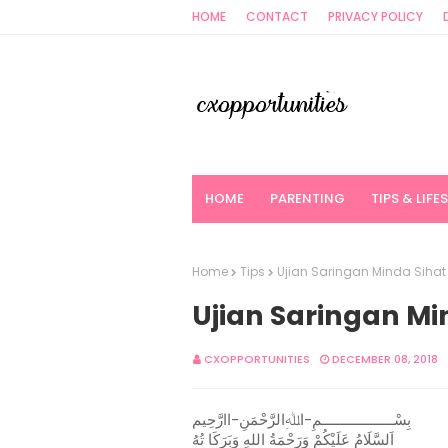
HOME
CONTACT
PRIVACY POLICY
HOME
PARENTING
TIPS & LIFE
Home
Tips
Ujian Saringan Minda Sihat
Ujian Saringan Mi
CXOPPORTUNITIES
DECEMBER 08, 2018
بِسْــــــــــــــــــمِ-اﷲِالرَّحْمَنِ-اارَّحِيم
اَلسَّلَامُ عَلَيْكُمْ وَرَحْمَةُ اللهِ وَبَرَكَا تُهُ