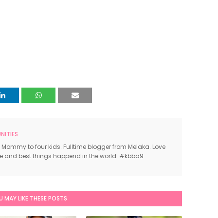
ITIES
 Mommy to four kids. Fulltime blogger from Melaka. Love
ce and best things happend in the world. #kbba9
U MAY LIKE THESE POSTS