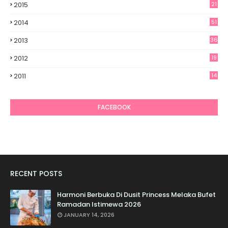
2015
21
2014
51
2013
36
2012
19
7
2011
14
6
FACEBOOK
RECENT POSTS
Harmoni Berbuka Di Dusit Princess Melaka Bufet
Ramadan Istimewa 2026
JANUARY 14, 2026