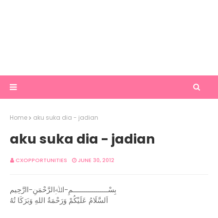
Home
aku suka dia - jadian
aku suka dia - jadian
CXOPPORTUNITIES
JUNE 30, 2012
بِسْــــــــــــــــــمِ-اﷲِالرَّحْمَنِ-اارَّحِيم
اَلسَّلَامُ عَلَيْكُمْ وَرَحْمَةُ اللهِ وَبَرَكَا تُهُ