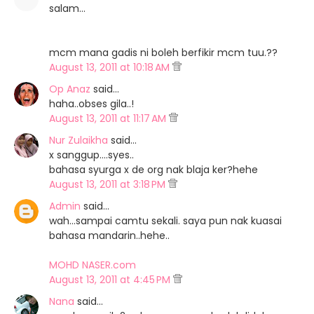
salam...
mcm mana gadis ni boleh berfikir mcm tuu.??
August 13, 2011 at 10:18 AM
Op Anaz
said…
haha..obses gila..!
August 13, 2011 at 11:17 AM
Nur Zulaikha
said…
x sanggup....syes..
bahasa syurga x de org nak blaja ker?hehe
August 13, 2011 at 3:18 PM
Admin
said…
wah...sampai camtu sekali. saya pun nak kuasai
bahasa mandarin..hehe..
MOHD NASER.com
August 13, 2011 at 4:45 PM
Nana
said…