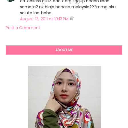
err..obsess gile2..ade x org sggup bedah lidah
semata2 nk blaja bahasa malaysia???mmg aku
salute laa..haha
August 13, 2011 at 10:13 PM
Post a Comment
ABOUT ME