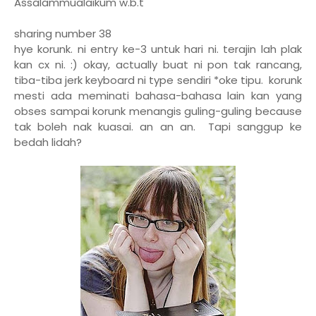
Assalammualaikum w.b.t
sharing number 38
hye korunk. ni entry ke-3 untuk hari ni. terajin lah plak
kan cx ni. :) okay, actually buat ni pon tak rancang,
tiba-tiba jerk keyboard ni type sendiri *oke tipu. korunk
mesti ada meminati bahasa-bahasa lain kan yang
obses sampai korunk menangis guling-guling because
tak boleh nak kuasai. an an an. Tapi sanggup ke
bedah lidah?