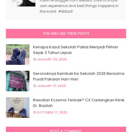
Fulltime blogger from Melaka. Love to share
own experience and best things happend in
the world. #kbba9
YOU MAY LIKE THESE POSTS
Kenapa Kasut Sekolah Pallas Menjadi Pilihan
Sejak 3 Tahun Lepas
JANUARY 02, 2026
Seronoknya Kembali Ke Sekolah 2026 Bersama
Pusat Pakaian Hari-Hari
JANUARY 01, 2026
Rawatan Eczema Terbaik? CX Cadangkan Klinik
Dr. Bazilah
OCTOBER 17, 2025
POST A COMMENT