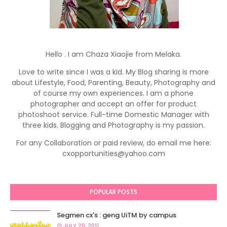
Hello . I am Chaza Xiaojie from Melaka.
Love to write since I was a kid. My Blog sharing is more
about Lifestyle, Food, Parenting, Beauty, Photography and
of course my own experiences. I am a phone
photographer and accept an offer for product
photoshoot service. Full-time Domestic Manager with
three kids. Blogging and Photography is my passion.
For any Collaboration or paid review, do email me here:
cxopportunities@yahoo.com
POPULAR POSTS
Segmen cx's : geng UiTM by campus
JULY 20, 2011