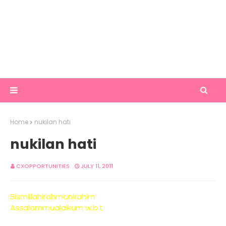
Home
nukilan hati
nukilan hati
CXOPPORTUNITIES
JULY 11, 2011
Bismillahirahmanirahim
Assalammualaikum w.b.t