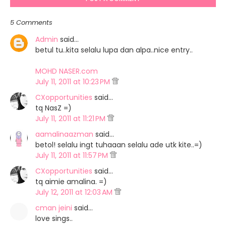
5 Comments
Admin
said…
betul tu..kita selalu lupa dan alpa..nice entry..
MOHD NASER.com
July 11, 2011 at 10:23 PM
CXopportunities
said…
tq NasZ =)
July 11, 2011 at 11:21 PM
aamalinaazman
said…
betol! selalu ingt tuhaaan selalu ade utk kite..=)
July 11, 2011 at 11:57 PM
CXopportunities
said…
tq aimie amalina. =)
July 12, 2011 at 12:03 AM
cman jeini
said…
love sings..