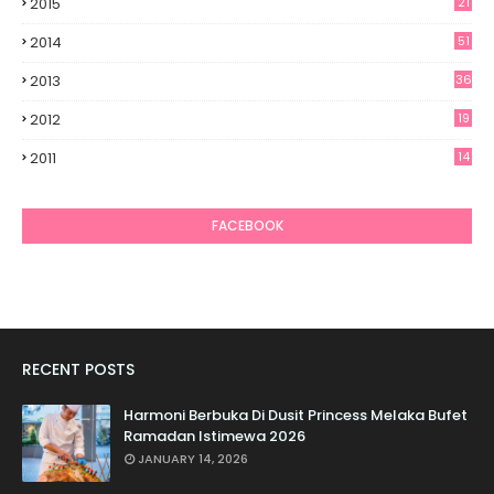
2015
21
2014
51
2013
36
2012
19
7
2011
14
6
FACEBOOK
RECENT POSTS
Harmoni Berbuka Di Dusit Princess Melaka Bufet
Ramadan Istimewa 2026
JANUARY 14, 2026