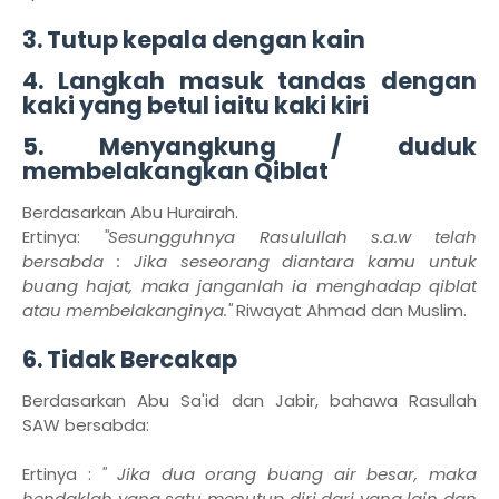
3. Tutup kepala dengan kain
4. Langkah masuk tandas dengan
kaki yang betul iaitu kaki kiri
5. Menyangkung / duduk
membelakangkan Qiblat
Berdasarkan Abu Hurairah.
Ertinya:
"Sesungguhnya Rasulullah s.a.w telah
bersabda : Jika seseorang diantara kamu untuk
buang hajat, maka janganlah ia menghadap qiblat
atau membelakanginya."
Riwayat Ahmad dan Muslim.
6. Tidak Bercakap
Berdasarkan Abu Sa'id dan Jabir, bahawa Rasullah
SAW bersabda:
Ertinya :
" Jika dua orang buang air besar, maka
hendaklah yang satu menutup diri dari yang lain dan