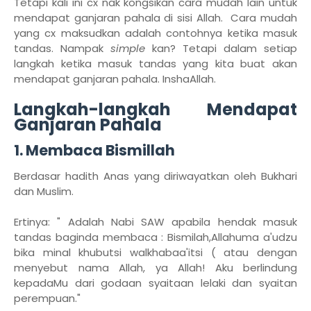
Tetapi kali ini cx nak kongsikan cara mudah lain untuk
mendapat ganjaran pahala di sisi Allah. Cara mudah
yang cx maksudkan adalah contohnya ketika masuk
tandas. Nampak
simple
kan? Tetapi dalam setiap
langkah ketika masuk tandas yang kita buat akan
mendapat ganjaran pahala. InshaAllah.
Langkah-langkah Mendapat
Ganjaran Pahala
1. Membaca Bismillah
Berdasar hadith Anas yang diriwayatkan oleh Bukhari
dan Muslim.
Ertinya: " Adalah Nabi SAW apabila hendak masuk
tandas baginda membaca : Bismilah,Allahuma a'udzu
bika minal khubutsi walkhabaa'itsi ( atau dengan
menyebut nama Allah, ya Allah! Aku berlindung
kepadaMu dari godaan syaitaan lelaki dan syaitan
perempuan."