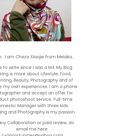
o . I am Chaza Xiaojie from Melaka.
e to write since I was a kid. My Blog
ring is more about Lifestyle, Food,
enting, Beauty, Photography and of
e my own experiences. I am a phone
tographer and accept an offer for
duct photoshoot service. Full-time
mestic Manager with three kids.
ging and Photography is my passion.
any Collaboration or paid review, do
email me here:
cxopportunities@yahoo.com