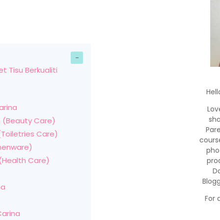
 Tisu Berkualiti
Hell
arina
Lov
sha
n (Beauty Care)
Par
(Toiletries Care)
cours
chenware)
pho
 (Health Care)
pro
Do
Blog
na
For 
Carina