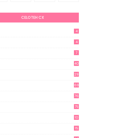
CELOTEH CX
4
4
7
40
29
69
76
75
10
15