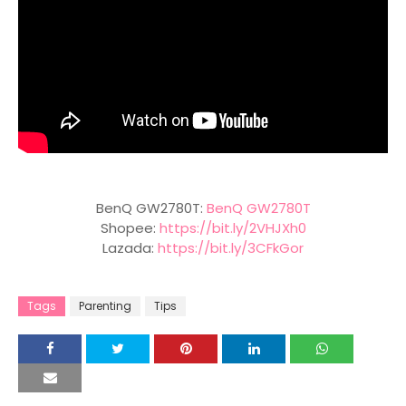
BenQ GW2780T:
BenQ GW2780T
Shopee:
https://bit.ly/2VHJXh0
Lazada:
https://bit.ly/3CFkGor
Tags
Parenting
Tips