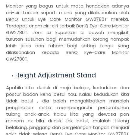
Monitor yang bagus untuk mata hendaklah adanya
ciri-ciri terbaik seperti mana yang dilaksanakan oleh
BenQ untuk Eye Care Monitor GW2780T mereka.
Terdapat enam ciri-ciri terbaik BenQ Eye-Care Monitor
GW2780T. Jom cx kupaskan di bawah mengikut
turutan susunan bagi memudahkan korang nampak
lebih jelas dan faham bagi setiap fungsi yang
dilaksanakan kepada BenQ Eye-Care Monitor
GW2780T.
Height Adjustment Stand
Apabila kita duduk di meja belajar, kedudukan dan
postur badan kena betul tau. Kalau kedudukan kita
tidak betul , dia boleh mengakibatkan masalah
penglihatan serta mempengaruhi pertumbuhan
tulang anak-anak. Kalau kita yang dewasa pon
macam cx bila duduk tak betul, mulalah tulang
belakang, pinggang dan pergelangan tangan menjadi
sakit tidak selesa. BenQ Eye-Care Monitor GW2780T