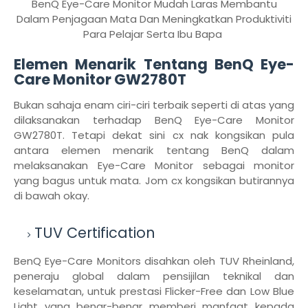
BenQ Eye-Care Monitor Mudah Laras Membantu
Dalam Penjagaan Mata Dan Meningkatkan Produktiviti
Para Pelajar Serta Ibu Bapa
Elemen Menarik Tentang BenQ Eye-
Care Monitor GW2780T
Bukan sahaja enam ciri-ciri terbaik seperti di atas yang
dilaksanakan terhadap BenQ Eye-Care Monitor
GW2780T. Tetapi dekat sini cx nak kongsikan pula
antara elemen menarik tentang BenQ dalam
melaksanakan Eye-Care Monitor sebagai monitor
yang bagus untuk mata. Jom cx kongsikan butirannya
di bawah okay.
TUV Certification
BenQ Eye-Care Monitors disahkan oleh TUV Rheinland,
peneraju global dalam pensijilan teknikal dan
keselamatan, untuk prestasi Flicker-Free dan Low Blue
Light yang benar-benar memberi manfaat kepada