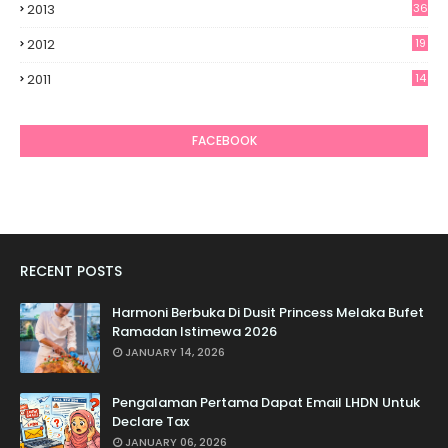
2013
36
2012
19
7
2011
14
6
FACEBOOK
RECENT POSTS
Harmoni Berbuka Di Dusit Princess Melaka Bufet
Ramadan Istimewa 2026
JANUARY 14, 2026
Pengalaman Pertama Dapat Email LHDN Untuk
Declare Tax
JANUARY 06, 2026