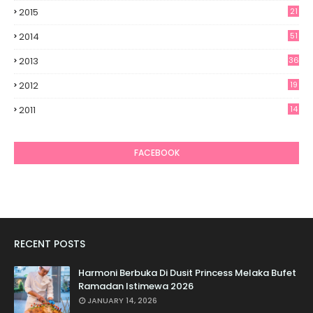
2015
21
2014
51
2013
36
2012
19
7
2011
14
6
FACEBOOK
RECENT POSTS
Harmoni Berbuka Di Dusit Princess Melaka Bufet
Ramadan Istimewa 2026
JANUARY 14, 2026