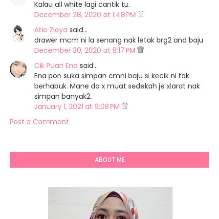
Kalau all white lagi cantik tu.
December 28, 2020 at 1:48 PM
Atie Zieya
said…
drawer mcm ni la senang nak letak brg2 and baju
December 30, 2020 at 8:17 PM
Cik Puan Ena
said…
Ena pon suka simpan cmni baju si kecik ni tak
berhabuk. Mane da x muat sedekah je xlarat nak
simpan banyak2.
January 1, 2021 at 9:08 PM
Post a Comment
ABOUT ME