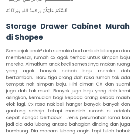
اَلسَّلَامُ عَلَيْكُمْ وَرَحْمَةُ اللهِ وَبَرَكَا تُهُ
Storage Drawer Cabinet Murah
di Shopee
Semenjak anak² dah semakin bertambah bilangan dan
membesar, rumah cx agak terhad untuk simpan baju
mereka. Almaklum anak kecil semestinya makan ruang
yang agak banyak sebab baju mereka dah
bertambah. Baru tiga orang dah rasa rumah tak ada
tempat nak simpan baju. Hihi almari CX dan suami
juga dah tak muat. Banyak juga baju yang dah kami
asingkan, kemudian bagi kepada orang sebab masih
elok lagi. Cx rasa nak beli hanger banyak-banyak dan
gantung sahaja tetapi masalah rumah ni adalah
cepat sangat berhabuk. Jenis perumahan lama kan
jadi dia ada lubang antara bahagian dinding dan juga
bumbung. Dia macam lubang angin tapi tulah habuk