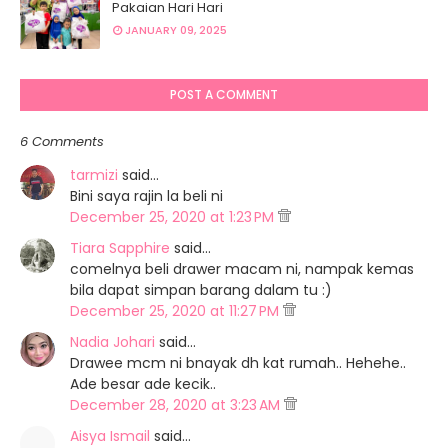
Pakaian Hari Hari
JANUARY 09, 2025
POST A COMMENT
6 Comments
tarmizi
said…
Bini saya rajin la beli ni
December 25, 2020 at 1:23 PM
Tiara Sapphire
said…
comelnya beli drawer macam ni, nampak kemas
bila dapat simpan barang dalam tu :)
December 25, 2020 at 11:27 PM
Nadia Johari
said…
Drawee mcm ni bnayak dh kat rumah.. Hehehe..
Ade besar ade kecik..
December 28, 2020 at 3:23 AM
Aisya Ismail
said…