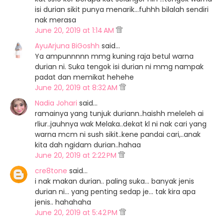
isi durian sikit punya menarik...fuhhh bilalah sendiri
nak merasa
June 20, 2019 at 1:14 AM
AyuArjuna BiGoshh
said…
Ya ampunnnnn mmg kuning raja betul warna
durian ni. Suka tengok isi durian ni mmg nampak
padat dan memikat hehehe
June 20, 2019 at 8:32 AM
Nadia Johari
said…
ramainya yang tunjuk duriann..haishh meleleh ai
rliur..jauhnya wak Melaka..dekat kl ni nak cari yang
warna mcm ni sush sikit..kene pandai cari,..anak
kita dah ngidam durian..hahaa
June 20, 2019 at 2:22 PM
cre8tone
said…
i nak makan durian.. paling suka... banyak jenis
durian ni... yang penting sedap je... tak kira apa
jenis.. hahahaha
June 20, 2019 at 5:42 PM