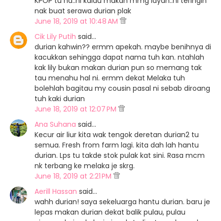
KPOP tu ha..ni kalau makan mmg layan..ni teringin
nak buat serawa durian plak
June 18, 2019 at 10:48 AM
Cik Lily Putih
said…
durian kahwin?? ermm apekah. maybe benihnya di
kacukkan sehingga dapat nama tuh kan. ntahlah
kak lily bukan makan durian pun so memang tak
tau menahu hal ni. ermm dekat Melaka tuh
bolehlah bagitau my cousin pasal ni sebab diroang
tuh kaki durian
June 18, 2019 at 12:07 PM
Ana Suhana
said…
Kecur air liur kita wak tengok deretan durian2 tu
semua. Fresh from farm lagi. kita dah lah hantu
durian. Lps tu takde stok pulak kat sini. Rasa mcm
nk terbang ke melaka je skrg.
June 18, 2019 at 2:21 PM
Aerill Hassan
said…
wahh durian! saya sekeluarga hantu durian. baru je
lepas makan durian dekat balik pulau, pulau