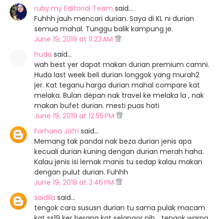
ruby.my Editorial Team
said…
Fuhhh jauh mencari durian. Saya di KL ni durian
semua mahal. Tunggu balik kampung je.
June 19, 2019 at 11:23 AM
huda
said…
wah best yer dapat makan durian premium camni.
Huda last week beli durian longgok yang murah2
jer. Kat teganu harga durian mahal compare kat
melaka. Bulan depan nak travel ke melaka la , nak
makan bufet durian. mesti puas hati
June 19, 2019 at 12:55 PM
Farhana Jafri
said…
Memang tak pandai nak beza durian jenis apa
kecuali durian kuning dengan durian merah haha.
Kalau jenis isi lemak manis tu sedap kalau makan
dengan pulut durian. Fuhhh
June 19, 2019 at 3:46 PM
saidila
said…
tengok cara sususn durian tu sama pulak macam
kat ss19 ker berapa kat selangor nih ...tengok warna