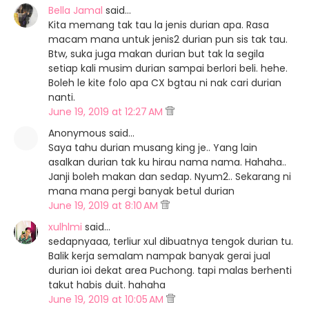
Bella Jamal
said…
Kita memang tak tau la jenis durian apa. Rasa
macam mana untuk jenis2 durian pun sis tak tau.
Btw, suka juga makan durian but tak la segila
setiap kali musim durian sampai berlori beli. hehe.
Boleh le kite folo apa CX bgtau ni nak cari durian
nanti.
June 19, 2019 at 12:27 AM
Anonymous said…
Saya tahu durian musang king je.. Yang lain
asalkan durian tak ku hirau nama nama. Hahaha..
Janji boleh makan dan sedap. Nyum2.. Sekarang ni
mana mana pergi banyak betul durian
June 19, 2019 at 8:10 AM
xulhlmi
said…
sedapnyaaa, terliur xul dibuatnya tengok durian tu.
Balik kerja semalam nampak banyak gerai jual
durian ioi dekat area Puchong. tapi malas berhenti
takut habis duit. hahaha
June 19, 2019 at 10:05 AM