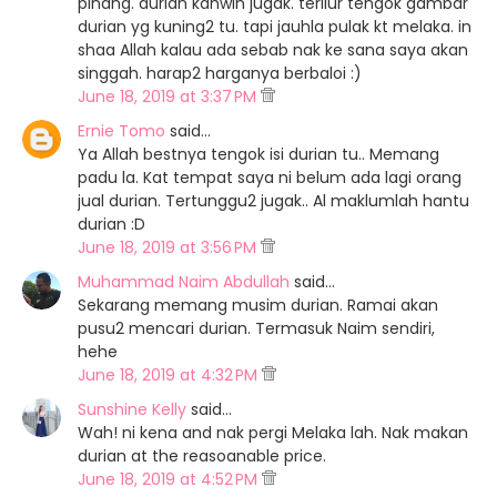
pinang. durian kahwin jugak. terliur tengok gambar
durian yg kuning2 tu. tapi jauhla pulak kt melaka. in
shaa Allah kalau ada sebab nak ke sana saya akan
singgah. harap2 harganya berbaloi :)
June 18, 2019 at 3:37 PM
Ernie Tomo
said…
Ya Allah bestnya tengok isi durian tu.. Memang
padu la. Kat tempat saya ni belum ada lagi orang
jual durian. Tertunggu2 jugak.. Al maklumlah hantu
durian :D
June 18, 2019 at 3:56 PM
Muhammad Naim Abdullah
said…
Sekarang memang musim durian. Ramai akan
pusu2 mencari durian. Termasuk Naim sendiri,
hehe
June 18, 2019 at 4:32 PM
Sunshine Kelly
said…
Wah! ni kena and nak pergi Melaka lah. Nak makan
durian at the reasoanable price.
June 18, 2019 at 4:52 PM