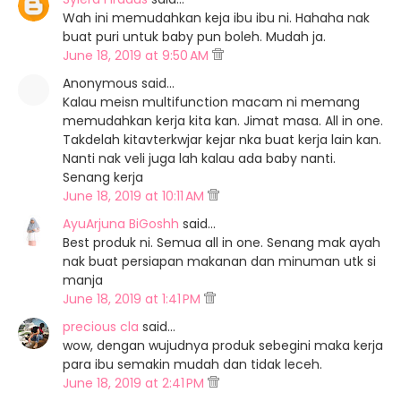
Wah ini memudahkan keja ibu ibu ni. Hahaha nak
buat puri untuk baby pun boleh. Mudah ja.
June 18, 2019 at 9:50 AM
Anonymous said…
Kalau meisn multifunction macam ni memang
memudahkan kerja kita kan. Jimat masa. All in one.
Takdelah kitavterkwjar kejar nka buat kerja lain kan.
Nanti nak veli juga lah kalau ada baby nanti.
Senang kerja
June 18, 2019 at 10:11 AM
AyuArjuna BiGoshh
said…
Best produk ni. Semua all in one. Senang mak ayah
nak buat persiapan makanan dan minuman utk si
manja
June 18, 2019 at 1:41 PM
precious cla
said…
wow, dengan wujudnya produk sebegini maka kerja
para ibu semakin mudah dan tidak leceh.
June 18, 2019 at 2:41 PM