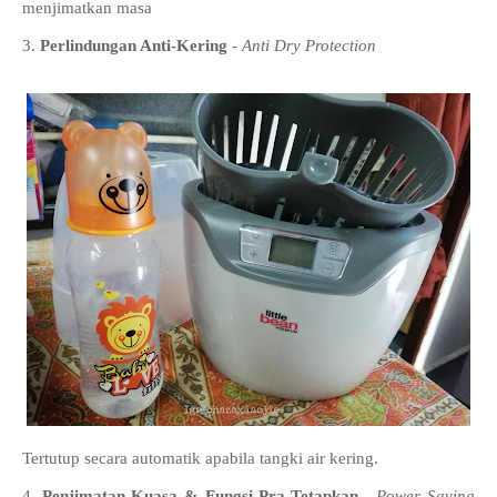
menjimatkan masa
3.
Perlindungan Anti-Kering
-
Anti Dry Protection
Tertutup secara automatik apabila tangki air kering.
4.
Penjimatan Kuasa & Fungsi Pra-Tetapkan
-
Power Saving