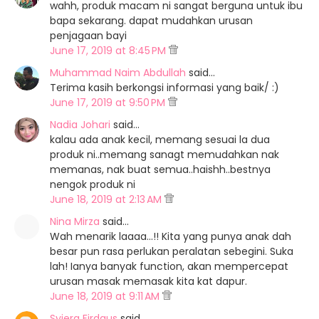
wahh, produk macam ni sangat berguna untuk ibu
bapa sekarang. dapat mudahkan urusan
penjagaan bayi
June 17, 2019 at 8:45 PM
Muhammad Naim Abdullah
said…
Terima kasih berkongsi informasi yang baik/ :)
June 17, 2019 at 9:50 PM
Nadia Johari
said…
kalau ada anak kecil, memang sesuai la dua
produk ni..memang sanagt memudahkan nak
memanas, nak buat semua..haishh..bestnya
nengok produk ni
June 18, 2019 at 2:13 AM
Nina Mirza
said…
Wah menarik laaaa...!! Kita yang punya anak dah
besar pun rasa perlukan peralatan sebegini. Suka
lah! Ianya banyak function, akan mempercepat
urusan masak memasak kita kat dapur.
June 18, 2019 at 9:11 AM
Syiera Firdaus
said…