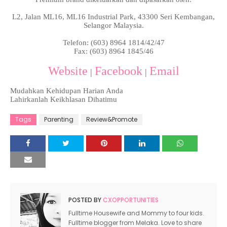
L2, Jalan ML16, ML16 Industrial Park, 43300 Seri Kembangan,
Selangor Malaysia.
Telefon: (603) 8964 1814/42/47
Fax: (603) 8964 1845/46
Website
Facebook
Email
|
|
Mudahkan Kehidupan Harian Anda
Lahirkanlah Keikhlasan Dihatimu
Tags
Parenting
Review&Promote
POSTED BY
CXOPPORTUNITIES
Fulltime Housewife and Mommy to four kids.
Fulltime blogger from Melaka. Love to share