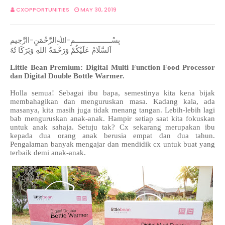
CXOPPORTUNITIES
MAY 30, 2019
بِسْــــــــــــــــــمِ-اﷲِالرَّحْمَنِ-اارَّحِيم
اَلسَّلَامُ عَلَيْكُمْ وَرَحْمَةُ اللهِ وَبَرَكَا تُهُ
Little Bean Premium: Digital Multi Function Food Processor
dan Digital Double Bottle Warmer.
Holla semua! Sebagai ibu bapa, semestinya kita kena bijak
membahagikan dan menguruskan masa. Kadang kala, ada
masanya, kita masih juga tidak menang tangan. Lebih-lebih lagi
bab menguruskan anak-anak. Hampir setiap saat kita fokuskan
untuk anak sahaja. Setuju tak? Cx sekarang merupakan ibu
kepada dua orang anak berusia empat dan dua tahun.
Pengalaman banyak mengajar dan mendidik cx untuk buat yang
terbaik demi anak-anak.