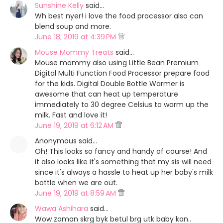
Sunshine Kelly
said…
Wh best nyer! i love the food processor also can
blend soup and more.
June 18, 2019 at 4:39 PM
Mouse Mommy Treats
said…
Mouse mommy also using Little Bean Premium
Digital Multi Function Food Processor prepare food
for the kids. Digital Double Bottle Warmer is
awesome that can heat up temperature
immediately to 30 degree Celsius to warm up the
milk. Fast and love it!
June 19, 2019 at 6:12 AM
Anonymous said…
Oh! This looks so fancy and handy of course! And
it also looks like it's something that my sis will need
since it's always a hassle to heat up her baby's milk
bottle when we are out.
June 19, 2019 at 8:59 AM
Wawa Ashihara
said…
Wow zaman skrg byk betul brg utk baby kan..