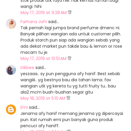
stok produk utk raya nie. nak kemas rumah bagi
wangi. hihi
May 17, 2019 at 9:28 AM
Farhana Jafri
said…
Tak pernah lagi jumpa brand perfume dmenc ni.
Banyak pilihan wangian ada untuk customer pilih.
Produk starch pun siap ada wangian sebab yang
ada dekat market pun takde bau & lemon or rose
macam tu je.
May 17, 2019 at 10:51 AM
Dikbee
said…
yeszaaa.. sy pun pengguna afy hanif. Best sebab
wangiiii.. yg bestnya bau dia tahan lama. fav
wangian utk yg kereta tu yg tutti fruity tu.. bau
ala2 mcm buah-buahan segar gitu
May 18, 2019 at 5:10 AM
Emi
said…
Jenama afy hanif memang jenama yg dipercayai
pun. Kat rumah emi pun banyak guna produk
pencuci afy haniff.