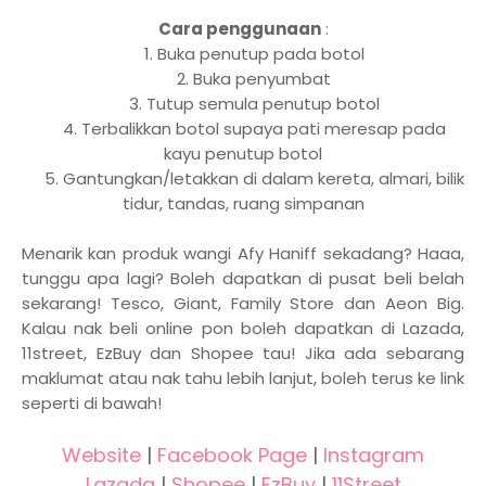
Cara penggunaan
:
1. Buka penutup pada botol
2. Buka penyumbat
3. Tutup semula penutup botol
4. Terbalikkan botol supaya pati meresap pada
kayu penutup botol
5. Gantungkan/letakkan di dalam kereta, almari, bilik
tidur, tandas, ruang simpanan
Menarik kan produk wangi Afy Haniff sekadang? Haaa,
tunggu apa lagi? Boleh dapatkan di pusat beli belah
sekarang! Tesco, Giant, Family Store dan Aeon Big.
Kalau nak beli online pon boleh dapatkan di Lazada,
11street, EzBuy dan Shopee tau! Jika ada sebarang
maklumat atau nak tahu lebih lanjut, boleh terus ke link
seperti di bawah!
Website
|
Facebook Page
|
Instagram
Lazada
|
Shopee
|
EzBuy
|
11Street