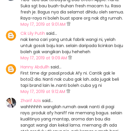
Suka sgt bau buah-buhan fresh macam tu. Rasa
fresh je. Bagus nya dia selamat dihidu oleh semua.
Raya-raya ni boleh buat spare org nak dtg rumah.
May 17, 2019 at 9:01 AM
Cik Lily Putih
said…
nak kena cari yang untuk fabrik wangi ni, yelah
untuk gosok baju kan. selain daripada licinkan baju
boleh gak wangikan baju heheheh
May 17, 2019 at 9:09 AM
Hanny Abdullh
said…
First time dgr pasal.produk Afy ni. Cantik gak le
botoi2 dia. Nanti nak cuba gak lah..ada jugak beli
tapi brand lain le..nanti boleh cuba yg ni
May 17, 2019 at 9:12 AM
Zharif Azis
said…
wahhhhhh wangilah rumah awak nanti di pagi
raya. produk afy haniff nie memang bagus. selain
kualitinya yang mantap, aroma dan bau dia
sangat wangi dan kekal lama. memang dh ada