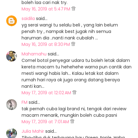
boleh laa cari nak try.
May 16, 2019 at 5:47 PM
saidila
said…
yg serai wangi tu selalu beli , yang lain belum
penah try , nampak best jugak nih semua
haruman dia ..nanti nank cubalah ...
May 16, 2019 at 8:30 PM
Mahamahu
said…
Comel botol penyegar udara tu boleh letak dalam
kereta macam tu hehehehe warna pun cantik dan
mesti wangi habis lah... Kalau letak kat dalam
rumah hari raya ok juga orang datang beraya
nanti kan...
May 17, 2019 at 12:02 AM
FM
said…
tak pernah cuba lagi brand ni, tengok dari review
macam menarik, mungkin boleh cuba pasni
May 17, 2019 at 7:01 AM
Julia Mahir
said…
Tiba-tiba duk terbayang bau Green Apple. Haha.