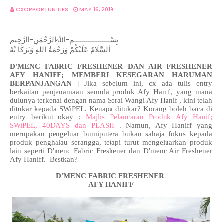
CXOPPORTUNITIES
MAY 16, 2019
بِسْــــــــــــــــــمِ-اﷲِالرَّحْمَنِ-اارَّحِيم
اَلسَّلَامُ عَلَيْكُمْ وَرَحْمَةُ اللهِ وَبَرَكَا تُهُ
D'MENC FABRIC FRESHENER DAN AIR FRESHENER
AFY HANIFF; MEMBERI KESEGARAN HARUMAN
BERPANJANGAN |
Jika sebelum ini, cx ada tulis entry
berkaitan penjenamaan semula produk Afy Hanif, yang mana
dulunya terkenal dengan nama Serai Wangi Afy Hanif , kini telah
ditukar kepada SWiPEL. Kenapa ditukar? Korang boleh baca di
entry berikut okay ;
Majlis Pelancaran Produk Afy Hanif;
SWiPEL, 40DAYS dan PLASH
. Namun, Afy Haniff yang
merupakan pengeluar bumiputera bukan sahaja fokus kepada
produk penghalau serangga, tetapi turut mengeluarkan produk
lain seperti D'menc Fabric Freshener dan D'menc Air Freshener
Afy Haniff. Bestkan?
D'MENC FABRI
C FRESHENER
AFY HANIFF