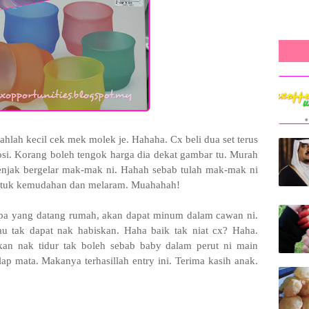
lah kecil cek mek molek je. Hahaha. Cx beli dua set terus
i. Korang boleh tengok harga dia dekat gambar tu. Murah
menjak bergelar mak-mak ni. Hahah sebab tulah mak-mak ni
 untuk kemudahan dan melaram. Muahahah!
iapa yang datang rumah, akan dapat minum dalam cawan ni.
lau tak dapat nak habiskan. Haha baik tak niat cx? Haha.
kan nak tidur tak boleh sebab baby dalam perut ni main
lap mata. Makanya terhasillah entry ini. Terima kasih anak.