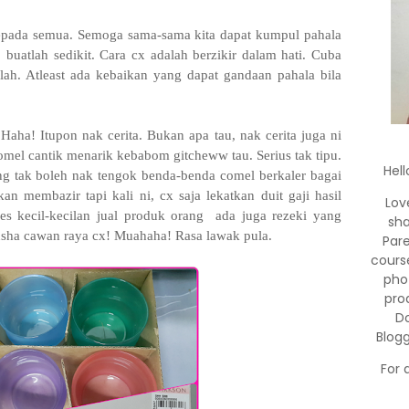
epada semua. Semoga sama-sama kita dapat kumpul pahala
buatlah sedikit. Cara cx adalah berzikir dalam hati. Cuba
lah. Atleast ada kebaikan yang dapat gandaan pahala bila
 Haha! Itupon nak cerita. Bukan apa tau, nak cerita juga ni
mel cantik menarik kebabom gitcheww tau. Serius tak tipu.
Hell
g tak boleh nak tengok benda-benda comel berkaler bagai
an membazir tapi kali ni, cx saja lekatkan duit gaji hasil
Lov
es kecil-kecilan jual produk orang ada juga rezeki yang
sha
m usha cawan raya cx! Muahaha! Rasa lawak pula.
Par
cours
pho
pro
Do
Blog
For 