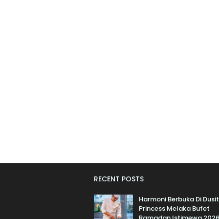
RECENT POSTS
Harmoni Berbuka Di Dusit
Princess Melaka Bufet
Ramadan Istimewa 202