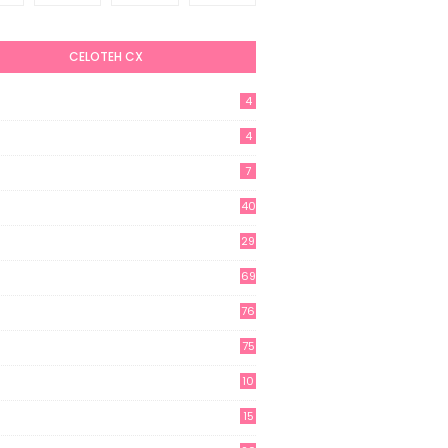
CELOTEH CX
4
4
7
40
29
69
76
75
10
15