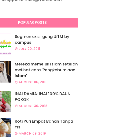
POPULAR POSTS
Segmen cx's : geng UiTM by
campus
JULY 20, 2011
Mereka memeluk Islam setelah
melihat cara 'Pengkebumiaan
Islam'
AUGUST 06, 2011
INAI DAMIA: INAI 100% DAUN
POKOK
AUGUST 30, 2018
Roti Puri Empat Bahan Tanpa
Yis
MARCH 09, 2019