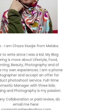
o . I am Chaza Xiaojie from Melaka.
e to write since I was a kid. My Blog
ring is more about Lifestyle, Food,
enting, Beauty, Photography and of
e my own experiences. I am a phone
tographer and accept an offer for
duct photoshoot service. Full-time
mestic Manager with three kids.
ging and Photography is my passion.
any Collaboration or paid review, do
email me here:
cxopportunities@yahoo.com