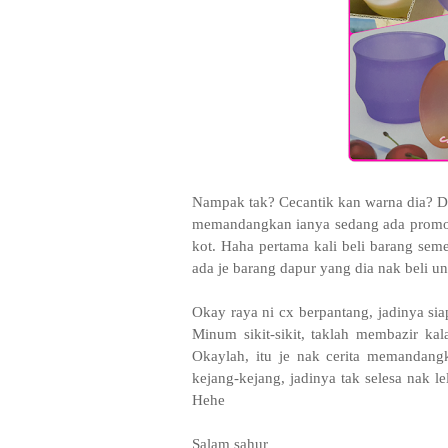
Nampak tak? Cecantik kan warna dia? Dah
memandangkan ianya sedang ada promos
kot. Haha pertama kali beli barang se
ada je barang dapur yang dia nak beli
Okay raya ni cx berpantang, jadinya s
Minum sikit-sikit, taklah membazir ka
Okaylah, itu je nak cerita memandang
kejang-kejang, jadinya tak selesa nak le
Hehe
Salam sahur