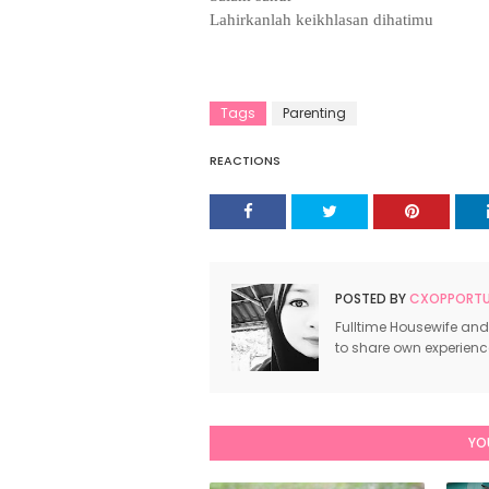
Lahirkanlah keikhlasan dihatimu
Tags
Parenting
REACTIONS
POSTED BY
CXOPPORTUN
Fulltime Housewife and
to share own experien
YO