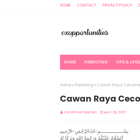
HOME
CONTACT
PRIVACY POLICY
HOME
PARENTING
TIPS & LIFE
Home
Parenting
Cawan Raya Cecome
Cawan Raya Cec
CXOPPORTUNITIES
MAY 28, 2017
بِسْــــــــــــــــــمِ-اﷲِالرَّحْمَنِ-اارَّحِيم
اَلسَّلَامُ عَلَيْكُمْ وَرَحْمَةُ اللهِ وَبَرَكَا تُهُ