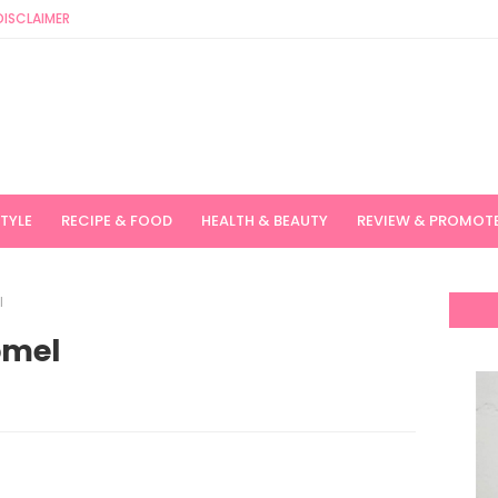
DISCLAIMER
STYLE
RECIPE & FOOD
HEALTH & BEAUTY
REVIEW & PROMOT
l
omel