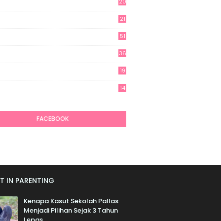
20
21
51
36
19
7
14
6
FACEBOOK
T IN PARENTING
Kenapa Kasut Sekolah Pallas
Menjadi Pilihan Sejak 3 Tahun
Lepas