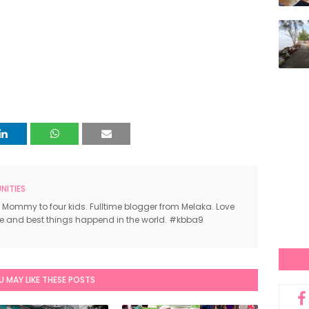
ITIES
 Mommy to four kids. Fulltime blogger from Melaka. Love
ce and best things happend in the world. #kbba9
U MAY LIKE THESE POSTS