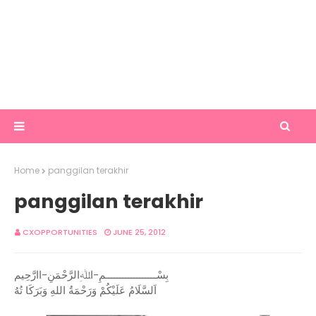
Home
panggilan terakhir
panggilan terakhir
CXOPPORTUNITIES
JUNE 25, 2012
بِسْــــــــــــــــــمِ-اﷲِالرَّحْمَنِ-اارَّحِيم
اَلسَّلَامُ عَلَيْكُمْ وَرَحْمَةُ اللهِ وَبَرَكَا تُهُ