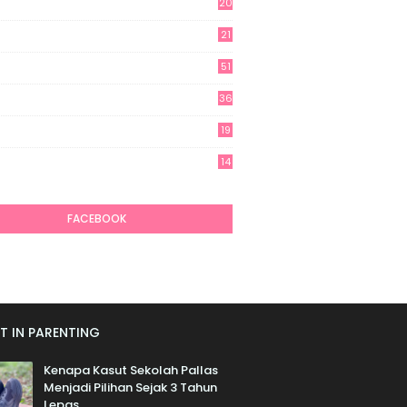
20
21
51
36
19
7
14
6
FACEBOOK
T IN PARENTING
Kenapa Kasut Sekolah Pallas
Menjadi Pilihan Sejak 3 Tahun
Lepas