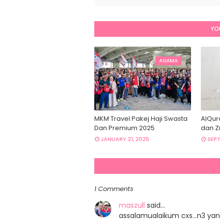
YO
AGAMA
MKM Travel Pakej Haji Swasta
AlQur
Dan Premium 2025
dan Zi
JANUARY 21, 2025
SEPT
1 Comments
maszull
said…
assalamualaikum cxs...n3 yan