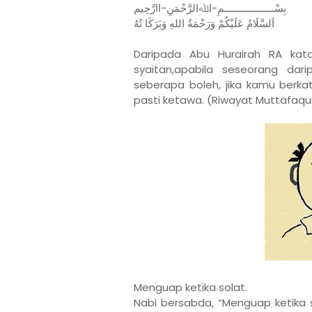
بِسْــــــــــــــــــمِ-اﷲِالرَّحْمَنِ-اارَّحِيم
اَلسَّلَامُ عَلَيْكُمْ وَرَحْمَةُ اللهِ وَبَرَكَا تُهُ
Daripada Abu Hurairah RA kat
syaitan,apabila seseorang d
seberapa boleh, jika kamu berka
pasti ketawa. (Riwayat Muttafaqun
Menguap ketika solat.
Nabi bersabda, “Menguap ketika s