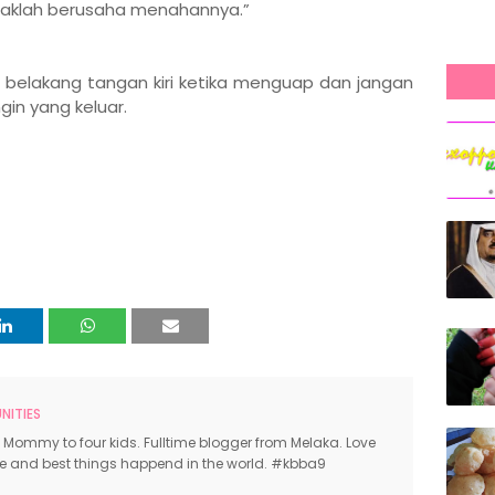
daklah berusaha menahannya.”
belakang tangan kiri ketika menguap dan jangan
in yang keluar.
ITIES
 Mommy to four kids. Fulltime blogger from Melaka. Love
ce and best things happend in the world. #kbba9