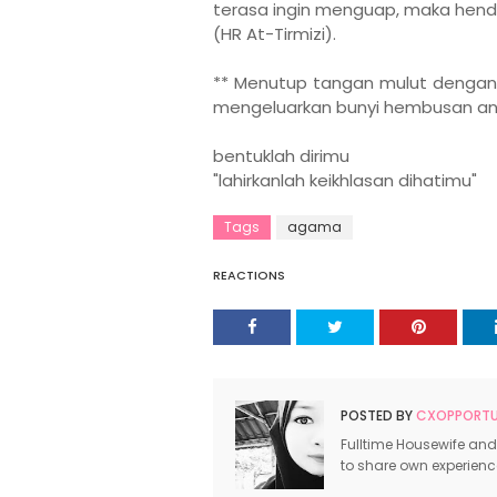
terasa ingin menguap, maka hen
(HR At-Tirmizi).
** Menutup tangan mulut dengan 
mengeluarkan bunyi hembusan ang
bentuklah dirimu
"lahirkanlah keikhlasan dihatimu"
Tags
agama
REACTIONS
POSTED BY
CXOPPORTUN
Fulltime Housewife and
to share own experien