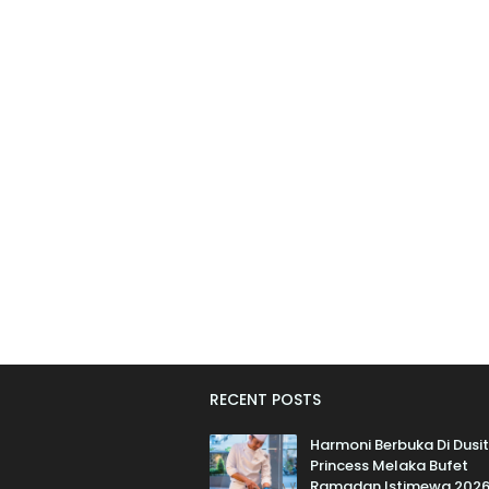
RECENT POSTS
Harmoni Berbuka Di Dusit
Princess Melaka Bufet
Ramadan Istimewa 202