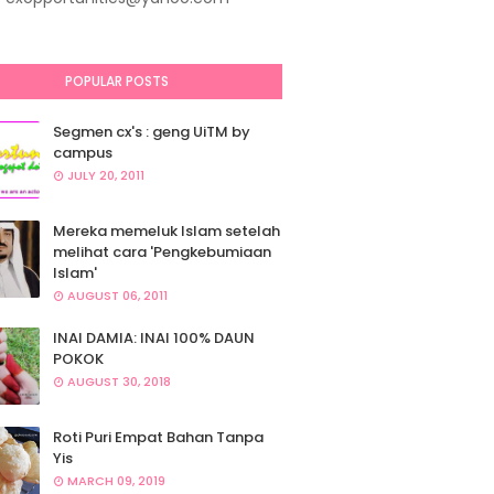
POPULAR POSTS
Segmen cx's : geng UiTM by
campus
JULY 20, 2011
Mereka memeluk Islam setelah
melihat cara 'Pengkebumiaan
Islam'
AUGUST 06, 2011
INAI DAMIA: INAI 100% DAUN
POKOK
AUGUST 30, 2018
Roti Puri Empat Bahan Tanpa
Yis
MARCH 09, 2019