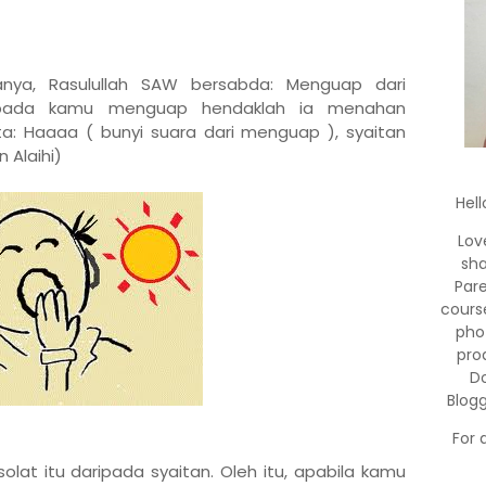
anya, Rasulullah SAW bersabda: Menguap dari
aripada kamu menguap hendaklah ia menahan
ta: Haaaa ( bunyi suara dari menguap ), syaitan
 Alaihi)
Hell
Lov
sha
Par
cours
pho
pro
Do
Blog
For 
olat itu daripada syaitan. Oleh itu, apabila kamu