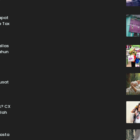
apat
e Tax
llas
Tahun
usat
k? CX
ilah
wasta