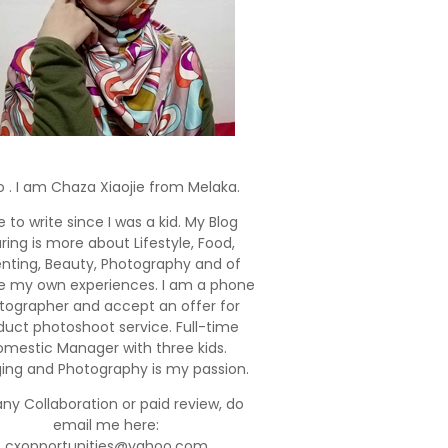
o . I am Chaza Xiaojie from Melaka.
e to write since I was a kid. My Blog
ring is more about Lifestyle, Food,
enting, Beauty, Photography and of
e my own experiences. I am a phone
tographer and accept an offer for
duct photoshoot service. Full-time
mestic Manager with three kids.
ging and Photography is my passion.
any Collaboration or paid review, do
email me here:
cxopportunities@yahoo.com