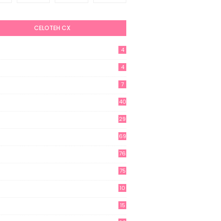
CELOTEH CX
4
4
7
40
29
69
76
75
10
15