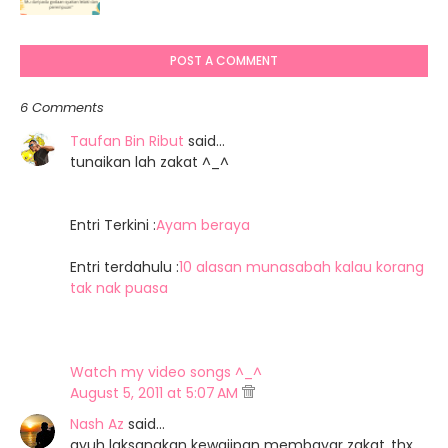
POST A COMMENT
sumber :
Muip
6 Comments
Taufan Bin Ribut
said…
tunaikan lah zakat ^_^
Entri Terkini :
Ayam beraya
Entri terdahulu :
10 alasan munasabah kalau korang
tak nak puasa
sumber :
Decemor.com
Watch my video songs ^_^
August 5, 2011 at 5:07 AM
Nash Az
said…
ayuh laksanakan kewajipan membayar zakat..thx