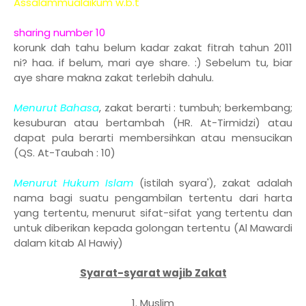
Assalammualaikum w.b.t
sharing number 10
korunk dah tahu belum kadar zakat fitrah tahun 2011
ni? haa. if belum, mari aye share. :) Sebelum tu, biar
aye share makna zakat terlebih dahulu.
Menurut Bahasa
, zakat berarti : tumbuh; berkembang;
kesuburan atau bertambah (HR. At-Tirmidzi) atau
dapat pula berarti membersihkan atau mensucikan
(QS. At-Taubah : 10)
Menurut Hukum Islam
(istilah syara'), zakat adalah
nama bagi suatu pengambilan tertentu dari harta
yang tertentu, menurut sifat-sifat yang tertentu dan
untuk diberikan kepada golongan tertentu (Al Mawardi
dalam kitab Al Hawiy)
Syarat-syarat wajib Zakat
1. Muslim