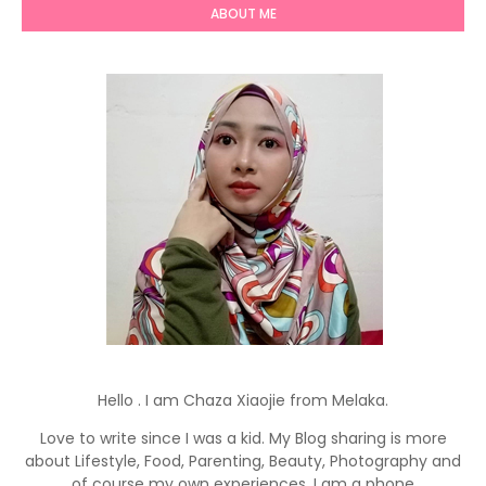
ABOUT ME
sumber :
MySarawak.org
Hello . I am Chaza Xiaojie from Melaka.
Love to write since I was a kid. My Blog sharing is more
about Lifestyle, Food, Parenting, Beauty, Photography and
sumber :
e-zakat.com
of course my own experiences. I am a phone