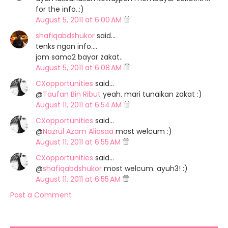
for the info..:)
August 5, 2011 at 6:00 AM
shafiqabdshukor
said…
tenks ngan info....
jom sama2 bayar zakat..
August 5, 2011 at 6:08 AM
sumber :
Berita Harian Online
CXopportunities
said…
@
Taufan Bin Ribut
yeah. mari tunaikan zakat :)
August 11, 2011 at 6:54 AM
CXopportunities
said…
@
Nazrul Azam Aliasaa
most welcum :)
August 11, 2011 at 6:55 AM
CXopportunities
said…
@
shafiqabdshukor
most welcum. ayuh3! :)
August 11, 2011 at 6:55 AM
Post a Comment
sumber :
My News