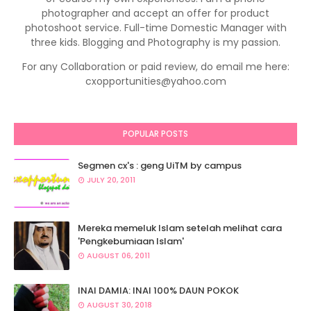
photographer and accept an offer for product
photoshoot service. Full-time Domestic Manager with
three kids. Blogging and Photography is my passion.
For any Collaboration or paid review, do email me here:
cxopportunities@yahoo.com
POPULAR POSTS
Segmen cx's : geng UiTM by campus
sumber :
Mstar Online
JULY 20, 2011
Mereka memeluk Islam setelah melihat cara
'Pengkebumiaan Islam'
AUGUST 06, 2011
INAI DAMIA: INAI 100% DAUN POKOK
AUGUST 30, 2018